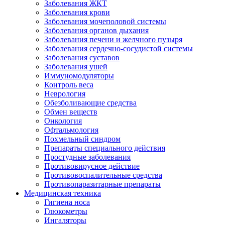
Заболевания ЖКТ
Заболевания крови
Заболевания мочеполовой системы
Заболевания органов дыхания
Заболевания печени и желчного пузыря
Заболевания сердечно-сосудистой системы
Заболевания суставов
Заболевания ушей
Иммуномодуляторы
Контроль веса
Неврология
Обезболивающие средства
Обмен веществ
Онкология
Офтальмология
Похмельный синдром
Препараты специального действия
Простудные заболевания
Противовирусное действие
Противовоспалительные средства
Противопаразитарные препараты
Медицинская техника
Гигиена носа
Глюкометры
Ингаляторы