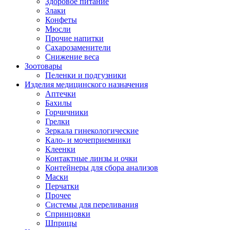
Здоровое питание
Злаки
Конфеты
Мюсли
Прочие напитки
Сахарозаменители
Снижение веса
Зоотовары
Пеленки и подгузники
Изделия медицинского назначения
Аптечки
Бахилы
Горчичники
Грелки
Зеркала гинекологические
Кало- и мочеприемники
Клеенки
Контактные линзы и очки
Контейнеры для сбора анализов
Маски
Перчатки
Прочее
Системы для переливания
Спринцовки
Шприцы