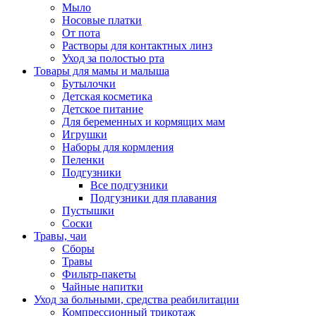
Мыло
Носовые платки
От пота
Растворы для контактных линз
Уход за полостью рта
Товары для мамы и малыша
Бутылочки
Детская косметика
Детское питание
Для беременных и кормящих мам
Игрушки
Наборы для кормления
Пеленки
Подгузники
Все подгузники
Подгузники для плавания
Пустышки
Соски
Травы, чаи
Сборы
Травы
Фильтр-пакеты
Чайные напитки
Уход за больными, средства реабилитации
Компрессионный трикотаж