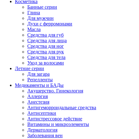
Косметика
Банные серии
Глина
Для мужчин
Духи с ферромонами
Масла
Средства для губ
Средства для лица
Средства для ног
Средства для рук
Средства для тела
Уход за волосами
Летние серии
Для загара
Репелленты
Медикаменты и БАДы
Акушерство. Гинекология
Аллергия
Анестезия
Антигеморроидальные средства
Антисептики
Антистрессовое действие
Витамины и микроэлементы
Дерматология
Заболевания вен