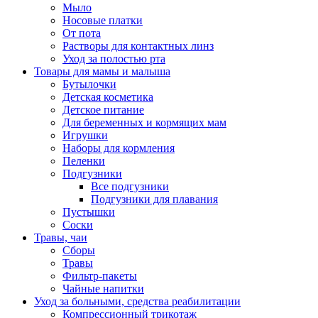
Мыло
Носовые платки
От пота
Растворы для контактных линз
Уход за полостью рта
Товары для мамы и малыша
Бутылочки
Детская косметика
Детское питание
Для беременных и кормящих мам
Игрушки
Наборы для кормления
Пеленки
Подгузники
Все подгузники
Подгузники для плавания
Пустышки
Соски
Травы, чаи
Сборы
Травы
Фильтр-пакеты
Чайные напитки
Уход за больными, средства реабилитации
Компрессионный трикотаж