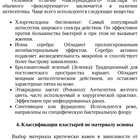
Основное отличие «бактерицидного» пластыря от
обычного «фиксирующего» заключается в наличии
антисептика. Чаще всего используются следующие вещества:
Хлоргексидина биглюконат: Самый популярный
антисептик широкого спектра действия. Он эффективен
против большинства бактерий и при этом не вызывает
жжения.
Ионы серебра: Обладают пролонгированным
антибактериальным эффектом. Серебро активно
подавляет жизнедеятельность микробов и способствует
более быстрому заживлению.
Бриллиантовый зеленый (Зеленка): Традиционный для
постсоветского пространства вариант. Обладает
мощным антисептическим действием, но оставляет
характерные пятна на коже.
Этакридина лактат (Риванол): Антисептик желтого
цвета, часто используемый в хирургической практике.
Эффективен при инфицированных ранах.
Синтомицин или фурацилин: Используются реже,
направлены на специфическую бактериальную флору.
4. Классификация пластырей по материалу основы
Выбор материала критически важен в зависимости от