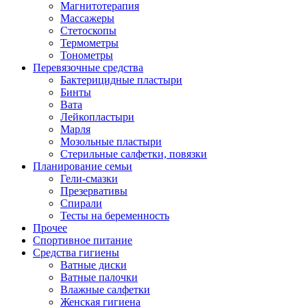
Магнитотерапия
Массажеры
Стетоскопы
Термометры
Тонометры
Перевязочные средства
Бактерицидные пластыри
Бинты
Вата
Лейкопластыри
Марля
Мозольные пластыри
Стерильные салфетки, повязки
Планирование семьи
Гели-смазки
Презервативы
Спирали
Тесты на беременность
Прочее
Спортивное питание
Средства гигиены
Ватные диски
Ватные палочки
Влажные салфетки
Женская гигиена