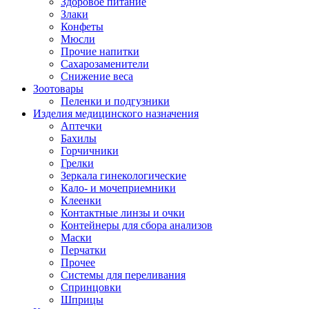
Здоровое питание
Злаки
Конфеты
Мюсли
Прочие напитки
Сахарозаменители
Снижение веса
Зоотовары
Пеленки и подгузники
Изделия медицинского назначения
Аптечки
Бахилы
Горчичники
Грелки
Зеркала гинекологические
Кало- и мочеприемники
Клеенки
Контактные линзы и очки
Контейнеры для сбора анализов
Маски
Перчатки
Прочее
Системы для переливания
Спринцовки
Шприцы