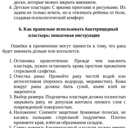
диски, которые можно закрыть макияжем.
Детские пластыри: С яркими принтами и рисунками. Их
задача не только лечить, но и отвлекать ребенка от боли,
создавая психологический комфорт.
6. Как правильно использовать бактерицидный
пластырь: пошаговая инструкция
Ошибки в применении могут привести к тому, что рана
будет заживать дольше или воспалится.
Остановка кровотечения: Прежде чем наклеить
пластырь, нужно остановить кровь простым прижатием
стерильной салфетки.
Очистка раны: Промойте рану чистой водой или
антисептиком (перекись водорода, мирамистин). Кожа
вокруг раны должна быть сухой, иначе клей не
закрепится.
Выбор размера: Подушечка пластыря должна полностью
закрывать рану, не допуская контакта липкого слоя с
поврежденной поверхностью.
Наложение: Снимите защитные бумажные полоски, не
касаясь пальцами стерильной подушечки. Плотно
прижмите края, избегая образования складок.
Смена повязки: Бактерицидный пластырь нужно менять