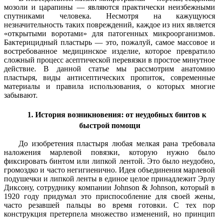
мозоли и царапины — являются практически неизбежными
спутниками человека. Несмотря на кажущуюся
незначительность таких повреждений, каждое из них является
«открытыми воротами» для патогенных микроорганизмов.
Бактерицидный пластырь — это, пожалуй, самое массовое и
востребованное медицинское изделие, которое превратило
сложный процесс асептической перевязки в простое минутное
действие. В данной статье мы рассмотрим анатомию
пластыря, виды антисептических пропиток, современные
материалы и правила использования, о которых многие
забывают.
1. История возникновения: от неудобных бинтов к
быстрой помощи
До изобретения пластыря любая мелкая рана требовала
наложения марлевой повязки, которую нужно было
фиксировать бинтом или липкой лентой. Это было неудобно,
громоздко и часто негигиенично. Идея объединения марлевой
подушечки и липкой ленты в единое целое принадлежит Эрлу
Диксону, сотруднику компании Johnson & Johnson, который в
1920 году придумал это приспособление для своей жены,
часто резавшей пальцы во время готовки. С тех пор
конструкция претерпела множество изменений, но принцип