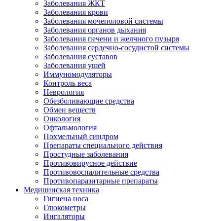
Заболевания ЖКТ
Заболевания крови
Заболевания мочеполовой системы
Заболевания органов дыхания
Заболевания печени и желчного пузыря
Заболевания сердечно-сосудистой системы
Заболевания суставов
Заболевания ушей
Иммуномодуляторы
Контроль веса
Неврология
Обезболивающие средства
Обмен веществ
Онкология
Офтальмология
Похмельный синдром
Препараты специального действия
Простудные заболевания
Противовирусное действие
Противовоспалительные средства
Противопаразитарные препараты
Медицинская техника
Гигиена носа
Глюкометры
Ингаляторы