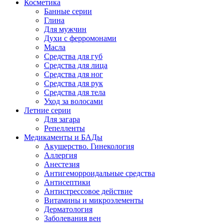
Косметика
Банные серии
Глина
Для мужчин
Духи с ферромонами
Масла
Средства для губ
Средства для лица
Средства для ног
Средства для рук
Средства для тела
Уход за волосами
Летние серии
Для загара
Репелленты
Медикаменты и БАДы
Акушерство. Гинекология
Аллергия
Анестезия
Антигеморроидальные средства
Антисептики
Антистрессовое действие
Витамины и микроэлементы
Дерматология
Заболевания вен