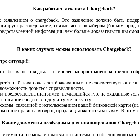
Как работает механизм Chargeback?
с заявлением о chargeback. Это заявление должно быть под
нициирует расследование, связываясь с эквайером (банком прод
предоставленной информации: чем больше доказательств вы смо
В каких случаях можно использовать Chargeback?
ктре ситуаций:
ы без вашего ведома – наиболее распространённая причина обра
ретённый товар оказался бракованным, не соответствует описа
а возможность добиться справедливости.
ыла предоставлена (например, неудавшийся тур, не оказанные усл
писание средств за одну и ту же покупку.
хемы, связанной с использованием вашей банковской карты (н
аконное право на возврат, продавец может отказать вам. В этом 
Какие документы необходимы для инициирования Chargeba
висимости от банка и платёжной системы, но обычно включает: