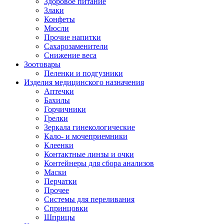
Здоровое питание
Злаки
Конфеты
Мюсли
Прочие напитки
Сахарозаменители
Снижение веса
Зоотовары
Пеленки и подгузники
Изделия медицинского назначения
Аптечки
Бахилы
Горчичники
Грелки
Зеркала гинекологические
Кало- и мочеприемники
Клеенки
Контактные линзы и очки
Контейнеры для сбора анализов
Маски
Перчатки
Прочее
Системы для переливания
Спринцовки
Шприцы