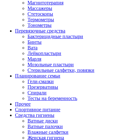
Магнитотерапия
Массажеры
Стетоскопы
Термометры
Тонометры
Перевязочные средства
Бактерицидные пластыри
Бинты
Вата
Лейкопластыри
Марля
Мозольные пластыри
Стерильные салфетки, повязки
Планирование семьи
Гели-смазки
Презервативы
Спирали
Тесты на беременность
Прочее
Спортивное питание
Средства гигиены
Ватные диски
Ватные палочки
Влажные салфетки
Женская гигиена