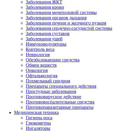
Заболевания ЖКТ
Заболевания крови
Заболевания мочеполовой системы
Заболевания органов дыхания
Заболевания печени и желчного пузыря
Заболевания сердечно-сосудистой системы
Заболевания суставов
Заболевания ушей
Иммуномодуляторы
Контроль веса
Неврология
Обезболивающие средства
Обмен веществ
Онкология
Офтальмология
Похмельный синдром
Препараты специального действия
Простудные заболевания
Противовирусное действие
Противовоспалительные средства
Противопаразитарные препараты
Медицинская техника
Гигиена носа
Глюкометры
Ингаляторы