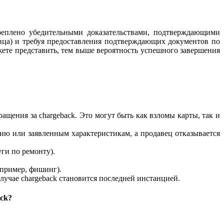
креплено убедительными доказательствами, подтверждающими
авца) и требуя предоставления подтверждающих документов по
жете представить, тем выше вероятность успешного завершения
щения за chargeback. Это могут быть как взломы карты, так и
нию или заявленным характеристикам, а продавец отказывается
уги по ремонту).
апример, фишинг).
случае chargeback становится последней инстанцией.
ck?