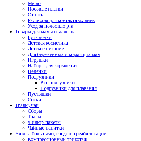
Мыло
Носовые платки
От пота
Растворы для контактных линз
Уход за полостью рта
Товары для мамы и малыша
Бутылочки
Детская косметика
Детское питание
Для беременных и кормящих мам
Игрушки
Наборы для кормления
Пеленки
Подгузники
Все подгузники
Подгузники для плавания
Пустышки
Соски
Травы, чаи
Сборы
Травы
Фильтр-пакеты
Чайные напитки
Уход за больными, средства реабилитации
Компрессионный трикотаж