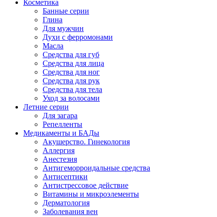
Косметика
Банные серии
Глина
Для мужчин
Духи с ферромонами
Масла
Средства для губ
Средства для лица
Средства для ног
Средства для рук
Средства для тела
Уход за волосами
Летние серии
Для загара
Репелленты
Медикаменты и БАДы
Акушерство. Гинекология
Аллергия
Анестезия
Антигеморроидальные средства
Антисептики
Антистрессовое действие
Витамины и микроэлементы
Дерматология
Заболевания вен