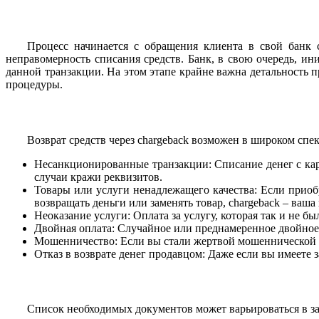
Процесс начинается с обращения клиента в свой банк 
неправомерность списания средств. Банк, в свою очередь, и
данной транзакции. На этом этапе крайне важна детальность 
процедуры.
Возврат средств через chargeback возможен в широком спе
Несанкционированные транзакции: Списание денег с карт
случаи кражи реквизитов.
Товары или услуги ненадлежащего качества: Если приоб
возвращать деньги или заменять товар, chargeback – ваш
Неоказание услуги: Оплата за услугу, которая так и не б
Двойная оплата: Случайное или преднамеренное двойное с
Мошенничество: Если вы стали жертвой мошеннической с
Отказ в возврате денег продавцом: Даже если вы имеете з
Список необходимых документов может варьироваться в за