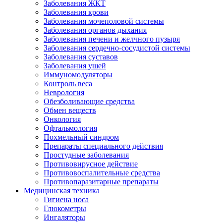
Заболевания ЖКТ
Заболевания крови
Заболевания мочеполовой системы
Заболевания органов дыхания
Заболевания печени и желчного пузыря
Заболевания сердечно-сосудистой системы
Заболевания суставов
Заболевания ушей
Иммуномодуляторы
Контроль веса
Неврология
Обезболивающие средства
Обмен веществ
Онкология
Офтальмология
Похмельный синдром
Препараты специального действия
Простудные заболевания
Противовирусное действие
Противовоспалительные средства
Противопаразитарные препараты
Медицинская техника
Гигиена носа
Глюкометры
Ингаляторы