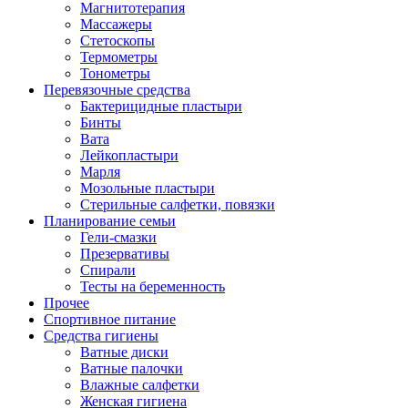
Магнитотерапия
Массажеры
Стетоскопы
Термометры
Тонометры
Перевязочные средства
Бактерицидные пластыри
Бинты
Вата
Лейкопластыри
Марля
Мозольные пластыри
Стерильные салфетки, повязки
Планирование семьи
Гели-смазки
Презервативы
Спирали
Тесты на беременность
Прочее
Спортивное питание
Средства гигиены
Ватные диски
Ватные палочки
Влажные салфетки
Женская гигиена