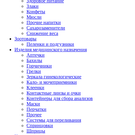
Здоровое питание
Злаки
Конфеты
Мюсли
Прочие напитки
Сахарозаменители
Снижение веса
Зоотовары
Пеленки и подгузники
Изделия медицинского назначения
Аптечки
Бахилы
Горчичники
Грелки
Зеркала гинекологические
Кало- и мочеприемники
Клеенки
Контактные линзы и очки
Контейнеры для сбора анализов
Маски
Перчатки
Прочее
Системы для переливания
Спринцовки
Шприцы