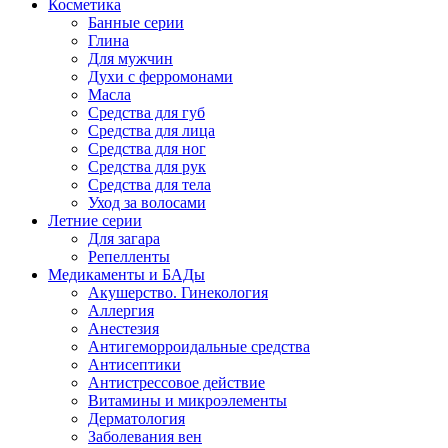
Косметика
Банные серии
Глина
Для мужчин
Духи с ферромонами
Масла
Средства для губ
Средства для лица
Средства для ног
Средства для рук
Средства для тела
Уход за волосами
Летние серии
Для загара
Репелленты
Медикаменты и БАДы
Акушерство. Гинекология
Аллергия
Анестезия
Антигеморроидальные средства
Антисептики
Антистрессовое действие
Витамины и микроэлементы
Дерматология
Заболевания вен