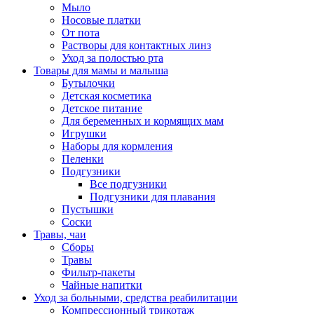
Мыло
Носовые платки
От пота
Растворы для контактных линз
Уход за полостью рта
Товары для мамы и малыша
Бутылочки
Детская косметика
Детское питание
Для беременных и кормящих мам
Игрушки
Наборы для кормления
Пеленки
Подгузники
Все подгузники
Подгузники для плавания
Пустышки
Соски
Травы, чаи
Сборы
Травы
Фильтр-пакеты
Чайные напитки
Уход за больными, средства реабилитации
Компрессионный трикотаж