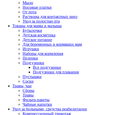
Мыло
Носовые платки
От пота
Растворы для контактных линз
Уход за полостью рта
Товары для мамы и малыша
Бутылочки
Детская косметика
Детское питание
Для беременных и кормящих мам
Игрушки
Наборы для кормления
Пеленки
Подгузники
Все подгузники
Подгузники для плавания
Пустышки
Соски
Травы, чаи
Сборы
Травы
Фильтр-пакеты
Чайные напитки
Уход за больными, средства реабилитации
Компрессионный трикотаж