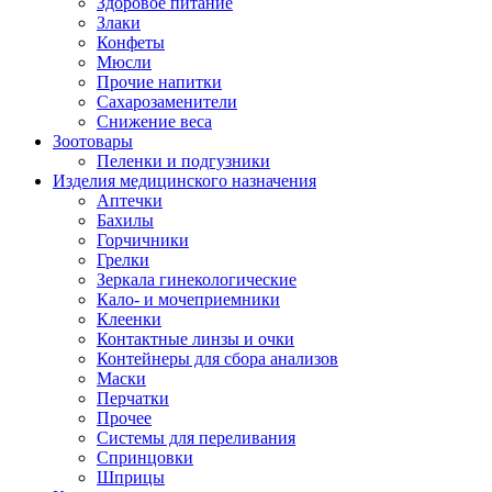
Здоровое питание
Злаки
Конфеты
Мюсли
Прочие напитки
Сахарозаменители
Снижение веса
Зоотовары
Пеленки и подгузники
Изделия медицинского назначения
Аптечки
Бахилы
Горчичники
Грелки
Зеркала гинекологические
Кало- и мочеприемники
Клеенки
Контактные линзы и очки
Контейнеры для сбора анализов
Маски
Перчатки
Прочее
Системы для переливания
Спринцовки
Шприцы