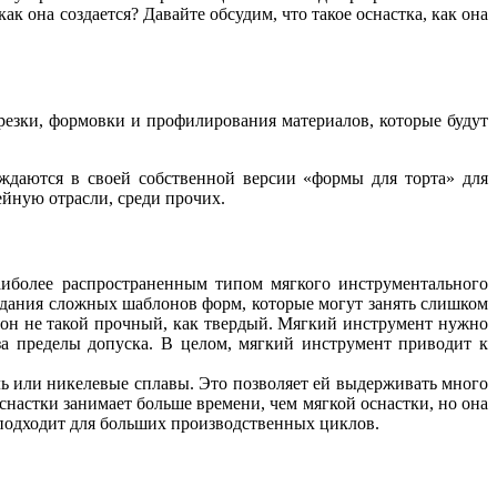
ак она создается? Давайте обсудим, что такое оснастка, как она
 резки, формовки и профилирования материалов, которые будут
уждаются в своей собственной версии «формы для торта» для
йную отрасли, среди прочих.
аиболее распространенным типом мягкого инструментального
здания сложных шаблонов форм, которые могут занять слишком
 он не такой прочный, как твердый. Мягкий инструмент нужно
 за пределы допуска. В целом, мягкий инструмент приводит к
аль или никелевые сплавы. Это позволяет ей выдерживать много
настки занимает больше времени, чем мягкой оснастки, но она
о подходит для больших производственных циклов.