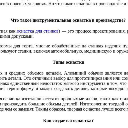
ев в полевых условиях. Но что такое оснастка в производстве и к
Что такое инструментальная оснастка в производстве?
тная как
оснастка для станков
) — это процесс проектирования,
ткими допусками.
формы для торта, многие обработанные на станках изделия н
ользуют станки, включая автомобильную, медицинскую и оруже
Типы оснастки
ых и средних объемов деталей. Алюминий обычно является н
дить детали. Это отличный выбор для прототипирования или со
нако единственный недостаток мягкого инструмента в том, что
ает терять форму и может создавать детали, которые выходят
ая оснастка изготавливается из прочных металлов, таких как ст
 производить большие объемы деталей. Изготовление твердой ос
е чем ее заменят. Таким образом, твердая оснастка лучше всег
Как создается оснастка?