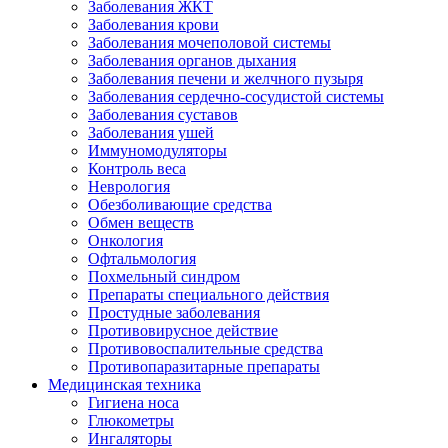
Заболевания ЖКТ
Заболевания крови
Заболевания мочеполовой системы
Заболевания органов дыхания
Заболевания печени и желчного пузыря
Заболевания сердечно-сосудистой системы
Заболевания суставов
Заболевания ушей
Иммуномодуляторы
Контроль веса
Неврология
Обезболивающие средства
Обмен веществ
Онкология
Офтальмология
Похмельный синдром
Препараты специального действия
Простудные заболевания
Противовирусное действие
Противовоспалительные средства
Противопаразитарные препараты
Медицинская техника
Гигиена носа
Глюкометры
Ингаляторы