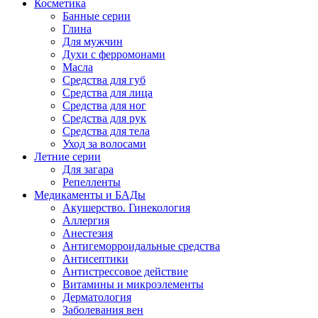
Косметика
Банные серии
Глина
Для мужчин
Духи с ферромонами
Масла
Средства для губ
Средства для лица
Средства для ног
Средства для рук
Средства для тела
Уход за волосами
Летние серии
Для загара
Репелленты
Медикаменты и БАДы
Акушерство. Гинекология
Аллергия
Анестезия
Антигеморроидальные средства
Антисептики
Антистрессовое действие
Витамины и микроэлементы
Дерматология
Заболевания вен