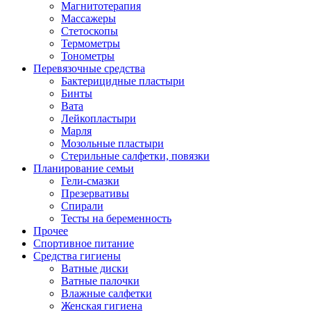
Магнитотерапия
Массажеры
Стетоскопы
Термометры
Тонометры
Перевязочные средства
Бактерицидные пластыри
Бинты
Вата
Лейкопластыри
Марля
Мозольные пластыри
Стерильные салфетки, повязки
Планирование семьи
Гели-смазки
Презервативы
Спирали
Тесты на беременность
Прочее
Спортивное питание
Средства гигиены
Ватные диски
Ватные палочки
Влажные салфетки
Женская гигиена