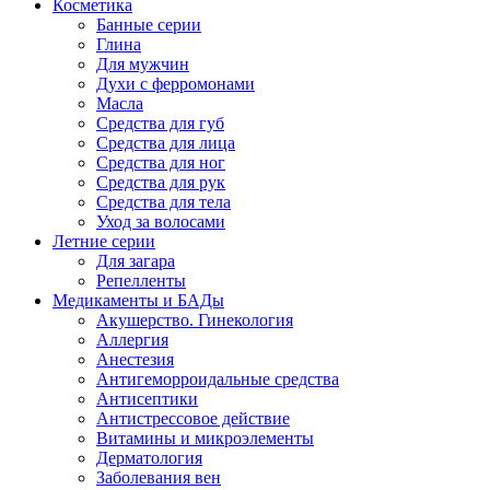
Косметика
Банные серии
Глина
Для мужчин
Духи с ферромонами
Масла
Средства для губ
Средства для лица
Средства для ног
Средства для рук
Средства для тела
Уход за волосами
Летние серии
Для загара
Репелленты
Медикаменты и БАДы
Акушерство. Гинекология
Аллергия
Анестезия
Антигеморроидальные средства
Антисептики
Антистрессовое действие
Витамины и микроэлементы
Дерматология
Заболевания вен