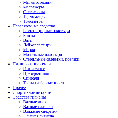
Магнитотерапия
Массажеры
Стетоскопы
Термометры
Тонометры
Перевязочные средства
Бактерицидные пластыри
Бинты
Вата
Лейкопластыри
Марля
Мозольные пластыри
Стерильные салфетки, повязки
Планирование семьи
Гели-смазки
Презервативы
Спирали
Тесты на беременность
Прочее
Спортивное питание
Средства гигиены
Ватные диски
Ватные палочки
Влажные салфетки
Женская гигиена