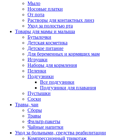
Мыло
Носовые платки
От пота
Растворы для контактных линз
Уход за полостью рта
Товары для мамы и малыша
Бутылочки
Детская косметика
Детское питание
Для беременных и кормящих мам
Игрушки
Наборы для кормления
Пеленки
Подгузники
Все подгузники
Подгузники для плавания
Пустышки
Соски
Травы, чаи
Сборы
Травы
Фильтр-пакеты
Чайные напитки
Уход за больными, средства реабилитации
Компрессионный трикотаж