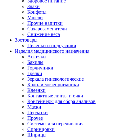
Здоровое питание
Злаки
Конфеты
Мюсли
Прочие напитки
Сахарозаменители
Снижение веса
Зоотовары
Пеленки и подгузники
Изделия медицинского назначения
Аптечки
Бахилы
Горчичники
Грелки
Зеркала гинекологические
Кало- и мочеприемники
Клеенки
Контактные линзы и очки
Контейнеры для сбора анализов
Маски
Перчатки
Прочее
Системы для переливания
Спринцовки
Шприцы