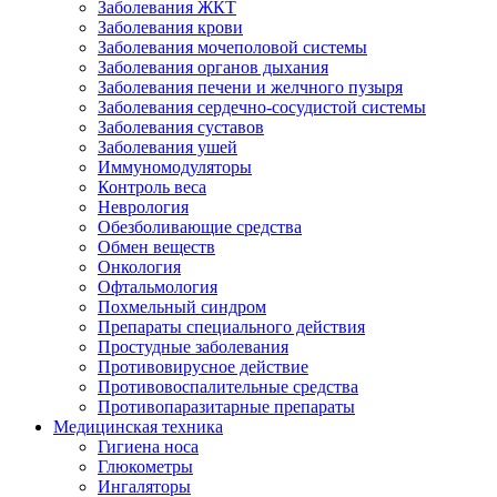
Заболевания ЖКТ
Заболевания крови
Заболевания мочеполовой системы
Заболевания органов дыхания
Заболевания печени и желчного пузыря
Заболевания сердечно-сосудистой системы
Заболевания суставов
Заболевания ушей
Иммуномодуляторы
Контроль веса
Неврология
Обезболивающие средства
Обмен веществ
Онкология
Офтальмология
Похмельный синдром
Препараты специального действия
Простудные заболевания
Противовирусное действие
Противовоспалительные средства
Противопаразитарные препараты
Медицинская техника
Гигиена носа
Глюкометры
Ингаляторы