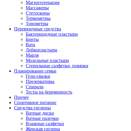
Магнитотерапия
Массажеры
Стетоскопы
Термометры
Тонометры
Перевязочные средства
Бактерицидные пластыри
Бинты
Вата
Лейкопластыри
Марля
Мозольные пластыри
Стерильные салфетки, повязки
Планирование семьи
Гели-смазки
Презервативы
Спирали
Тесты на беременность
Прочее
Спортивное питание
Средства гигиены
Ватные диски
Ватные палочки
Влажные салфетки
Женская гигиена