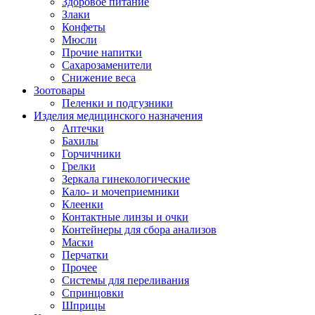
Здоровое питание
Злаки
Конфеты
Мюсли
Прочие напитки
Сахарозаменители
Снижение веса
Зоотовары
Пеленки и подгузники
Изделия медицинского назначения
Аптечки
Бахилы
Горчичники
Грелки
Зеркала гинекологические
Кало- и мочеприемники
Клеенки
Контактные линзы и очки
Контейнеры для сбора анализов
Маски
Перчатки
Прочее
Системы для переливания
Спринцовки
Шприцы