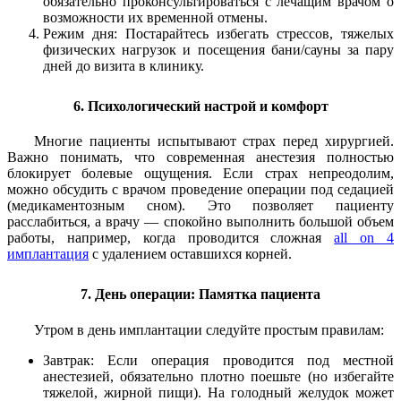
обязательно проконсультироваться с лечащим врачом о
возможности их временной отмены.
Режим дня: Постарайтесь избегать стрессов, тяжелых
физических нагрузок и посещения бани/сауны за пару
дней до визита в клинику.
6. Психологический настрой и комфорт
Многие пациенты испытывают страх перед хирургией.
Важно понимать, что современная анестезия полностью
блокирует болевые ощущения. Если страх непреодолим,
можно обсудить с врачом проведение операции под седацией
(медикаментозным сном). Это позволяет пациенту
расслабиться, а врачу — спокойно выполнить большой объем
работы, например, когда проводится сложная
all on 4
имплантация
с удалением оставшихся корней.
7. День операции: Памятка пациента
Утром в день имплантации следуйте простым правилам:
Завтрак: Если операция проводится под местной
анестезией, обязательно плотно поешьте (но избегайте
тяжелой, жирной пищи). На голодный желудок может