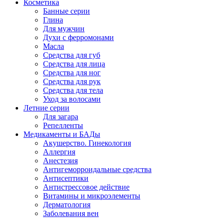
Косметика
Банные серии
Глина
Для мужчин
Духи с ферромонами
Масла
Средства для губ
Средства для лица
Средства для ног
Средства для рук
Средства для тела
Уход за волосами
Летние серии
Для загара
Репелленты
Медикаменты и БАДы
Акушерство. Гинекология
Аллергия
Анестезия
Антигеморроидальные средства
Антисептики
Антистрессовое действие
Витамины и микроэлементы
Дерматология
Заболевания вен