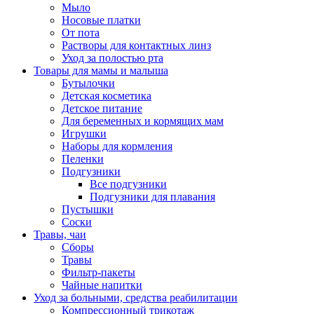
Мыло
Носовые платки
От пота
Растворы для контактных линз
Уход за полостью рта
Товары для мамы и малыша
Бутылочки
Детская косметика
Детское питание
Для беременных и кормящих мам
Игрушки
Наборы для кормления
Пеленки
Подгузники
Все подгузники
Подгузники для плавания
Пустышки
Соски
Травы, чаи
Сборы
Травы
Фильтр-пакеты
Чайные напитки
Уход за больными, средства реабилитации
Компрессионный трикотаж