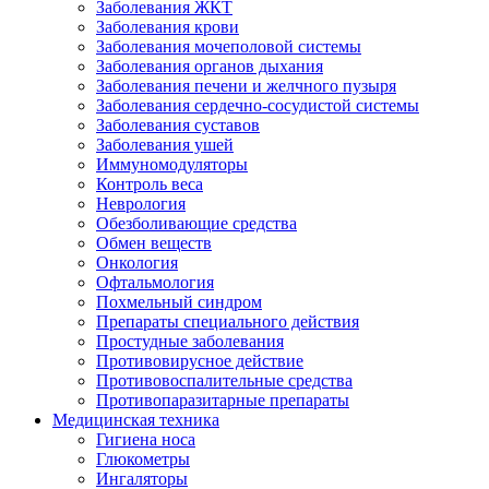
Заболевания ЖКТ
Заболевания крови
Заболевания мочеполовой системы
Заболевания органов дыхания
Заболевания печени и желчного пузыря
Заболевания сердечно-сосудистой системы
Заболевания суставов
Заболевания ушей
Иммуномодуляторы
Контроль веса
Неврология
Обезболивающие средства
Обмен веществ
Онкология
Офтальмология
Похмельный синдром
Препараты специального действия
Простудные заболевания
Противовирусное действие
Противовоспалительные средства
Противопаразитарные препараты
Медицинская техника
Гигиена носа
Глюкометры
Ингаляторы