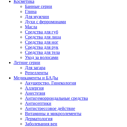
Косметика
Банные серии
Глина
Для мужчин
Духи с ферромонами
Масла
Средства для губ
Средства для лица
Средства для ног
Средства для рук
Средства для тела
Уход за волосами
Летние серии
Для загара
Репелленты
Медикаменты и БАДы
Акушерство. Гинекология
Аллергия
Анестезия
Антигеморроидальные средства
Антисептики
Антистрессовое действие
Витамины и микроэлементы
Дерматология
Заболевания вен