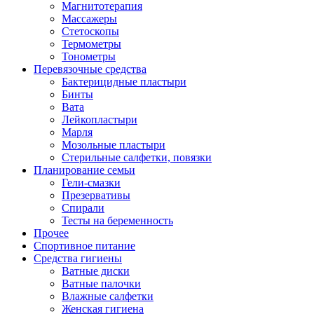
Магнитотерапия
Массажеры
Стетоскопы
Термометры
Тонометры
Перевязочные средства
Бактерицидные пластыри
Бинты
Вата
Лейкопластыри
Марля
Мозольные пластыри
Стерильные салфетки, повязки
Планирование семьи
Гели-смазки
Презервативы
Спирали
Тесты на беременность
Прочее
Спортивное питание
Средства гигиены
Ватные диски
Ватные палочки
Влажные салфетки
Женская гигиена