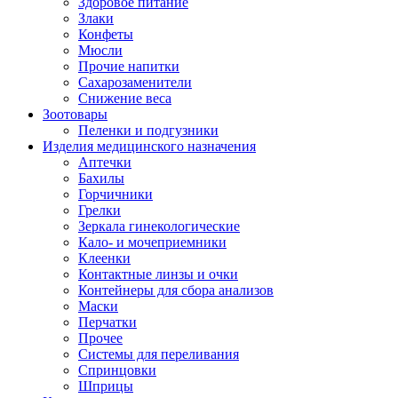
Здоровое питание
Злаки
Конфеты
Мюсли
Прочие напитки
Сахарозаменители
Снижение веса
Зоотовары
Пеленки и подгузники
Изделия медицинского назначения
Аптечки
Бахилы
Горчичники
Грелки
Зеркала гинекологические
Кало- и мочеприемники
Клеенки
Контактные линзы и очки
Контейнеры для сбора анализов
Маски
Перчатки
Прочее
Системы для переливания
Спринцовки
Шприцы