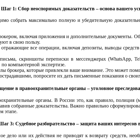
Шаг 1: Сбор неоспоримых доказательств – основа вашего ус
димо собрать максимально полную и убедительную доказатель
брокером, включая приложения и дополнительные документы. 
уют в свою пользу.
отражающие все операции, включая депозиты, выводы средств и
исьма, скриншоты переписки в мессенджерах (WhatsApp, Tele
 по компьютерной экспертизе.
лы брокера, которые привлекли ваше внимание. Это может помо
острадавшими, попросите их дать письменные показания о своих
щение в правоохранительные органы – уголовное преследов
оохранительные органы. В России это, как правило, полиция (
авив собранные доказательства. Важно правильно сформулирова
м этапе.
Шаг 3: Судебное разбирательство – защита ваших интересов в
 дело или их действия не приводят к возврату средств, необх