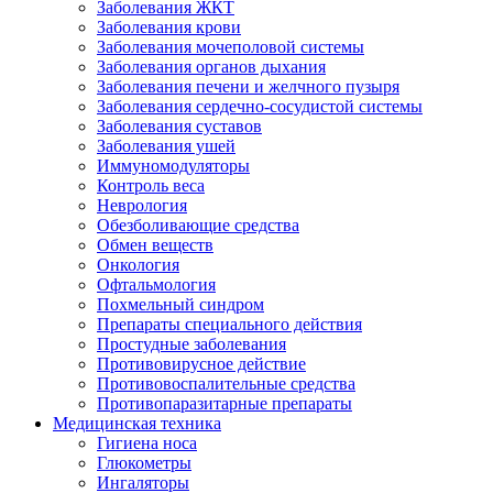
Заболевания ЖКТ
Заболевания крови
Заболевания мочеполовой системы
Заболевания органов дыхания
Заболевания печени и желчного пузыря
Заболевания сердечно-сосудистой системы
Заболевания суставов
Заболевания ушей
Иммуномодуляторы
Контроль веса
Неврология
Обезболивающие средства
Обмен веществ
Онкология
Офтальмология
Похмельный синдром
Препараты специального действия
Простудные заболевания
Противовирусное действие
Противовоспалительные средства
Противопаразитарные препараты
Медицинская техника
Гигиена носа
Глюкометры
Ингаляторы