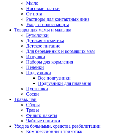
Мыло
Носовые платки
От пота
Растворы для контактных линз
Уход за полостью рта
Товары для мамы и малыша
Бутылочки
Детская косметика
Детское питание
Для беременных и кормящих мам
Игрушки
Наборы для кормления
Пеленки
Подгузники
Все подгузники
Подгузники для плавания
Пустышки
Соски
Травы, чаи
Сборы
Травы
Фильтр-пакеты
Чайные напитки
Уход за больными, средства реабилитации
Компрессионный трикотаж