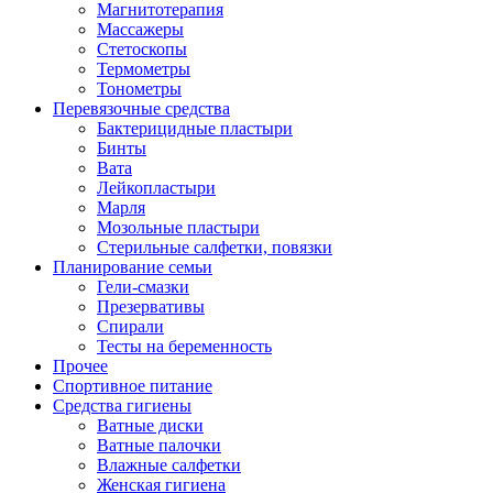
Магнитотерапия
Массажеры
Стетоскопы
Термометры
Тонометры
Перевязочные средства
Бактерицидные пластыри
Бинты
Вата
Лейкопластыри
Марля
Мозольные пластыри
Стерильные салфетки, повязки
Планирование семьи
Гели-смазки
Презервативы
Спирали
Тесты на беременность
Прочее
Спортивное питание
Средства гигиены
Ватные диски
Ватные палочки
Влажные салфетки
Женская гигиена