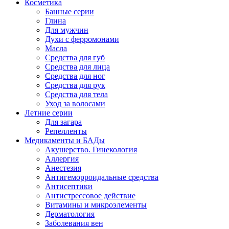
Косметика
Банные серии
Глина
Для мужчин
Духи с ферромонами
Масла
Средства для губ
Средства для лица
Средства для ног
Средства для рук
Средства для тела
Уход за волосами
Летние серии
Для загара
Репелленты
Медикаменты и БАДы
Акушерство. Гинекология
Аллергия
Анестезия
Антигеморроидальные средства
Антисептики
Антистрессовое действие
Витамины и микроэлементы
Дерматология
Заболевания вен