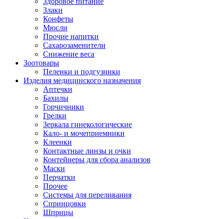
Здоровое питание
Злаки
Конфеты
Мюсли
Прочие напитки
Сахарозаменители
Снижение веса
Зоотовары
Пеленки и подгузники
Изделия медицинского назначения
Аптечки
Бахилы
Горчичники
Грелки
Зеркала гинекологические
Кало- и мочеприемники
Клеенки
Контактные линзы и очки
Контейнеры для сбора анализов
Маски
Перчатки
Прочее
Системы для переливания
Спринцовки
Шприцы