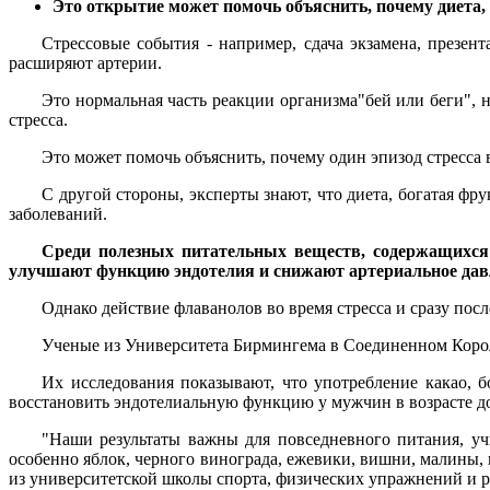
Это открытие может помочь объяснить, почему диета,
Стрессовые события - например, сдача экзамена, презен
расширяют артерии.
Это нормальная часть реакции организма"бей или беги", н
стресса.
Это может помочь объяснить, почему один эпизод стресса 
С другой стороны, эксперты знают, что диета, богатая ф
заболеваний.
Среди полезных питательных веществ, содержащихся 
улучшают функцию эндотелия и снижают артериальное дав
Однако действие флаванолов во время стресса и сразу посл
Ученые из Университета Бирмингема в Соединенном Короле
Их исследования показывают, что употребление какао, б
восстановить эндотелиальную функцию у мужчин в возрасте до 
"Наши результаты важны для повседневного питания, учи
особенно яблок, черного винограда, ежевики, вишни, малины, 
из университетской школы спорта, физических упражнений и 