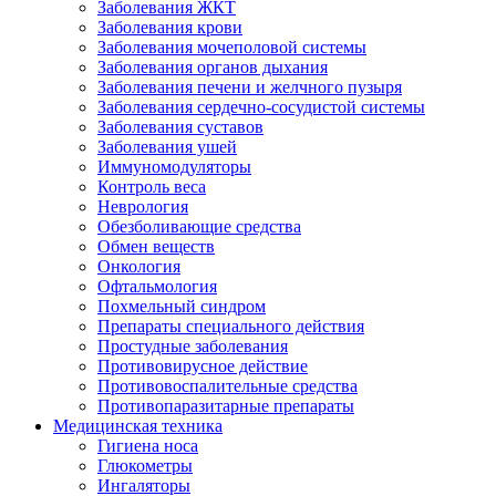
Заболевания ЖКТ
Заболевания крови
Заболевания мочеполовой системы
Заболевания органов дыхания
Заболевания печени и желчного пузыря
Заболевания сердечно-сосудистой системы
Заболевания суставов
Заболевания ушей
Иммуномодуляторы
Контроль веса
Неврология
Обезболивающие средства
Обмен веществ
Онкология
Офтальмология
Похмельный синдром
Препараты специального действия
Простудные заболевания
Противовирусное действие
Противовоспалительные средства
Противопаразитарные препараты
Медицинская техника
Гигиена носа
Глюкометры
Ингаляторы