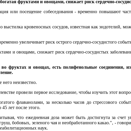
 богатая фруктами и овощами, снижает риск сердечно-сосуди
тация или посещение собеседования - временно повышают част
о выстилка кровеносных сосудов, известная как эндотелий, може
временно увеличивает риск острого сердечно-сосудистого событ
руктами и овощами, снижает риск сердечно-сосудистых заболеван
во фруктах и овощах, есть полифенольные соединения, из
ление.
е него неизвестно.
встве провели первое исследование, чтобы изучить этот вопро
огатого флаванолами, за несколько часов до стрессового соб
45 лет после этого.
тывая, что ежедневная доза может быть достигнута за счет у
груш, бобовых, зеленого чая и необработанного какао.", - гово
реабилитационных наук.