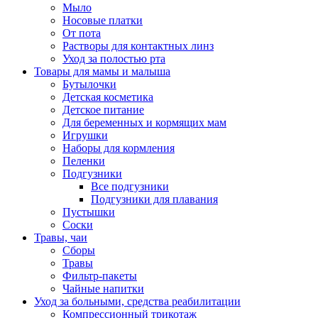
Мыло
Носовые платки
От пота
Растворы для контактных линз
Уход за полостью рта
Товары для мамы и малыша
Бутылочки
Детская косметика
Детское питание
Для беременных и кормящих мам
Игрушки
Наборы для кормления
Пеленки
Подгузники
Все подгузники
Подгузники для плавания
Пустышки
Соски
Травы, чаи
Сборы
Травы
Фильтр-пакеты
Чайные напитки
Уход за больными, средства реабилитации
Компрессионный трикотаж