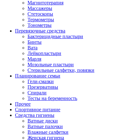
Магнитотерапия
Массажеры
Стетоскопы
Термометры
Тонометры
Перевязочные средства
Бактерицидные пластыри
Бинты
Вата
Лейкопластыри
Марля
Мозольные пластыри
Стерильные салфетки, повязки
Планирование семьи
Гели-смазки
Презервативы
Спирали
Тесты на беременность
Прочее
Спортивное питание
Средства гигиены
Ватные диски
Ватные палочки
Влажные салфетки
Женская гигиена