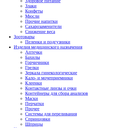
Здоровое питание
Злаки
Конфеты
Мюсли
Прочие напитки
Сахарозаменители
Снижение веса
Зоотовары
Пеленки и подгузники
Изделия медицинского назначения
Аптечки
Бахилы
Горчичники
Грелки
Зеркала гинекологические
Кало- и мочеприемники
Клеенки
Контактные линзы и очки
Контейнеры для сбора анализов
Маски
Перчатки
Прочее
Системы для переливания
Спринцовки
Шприцы