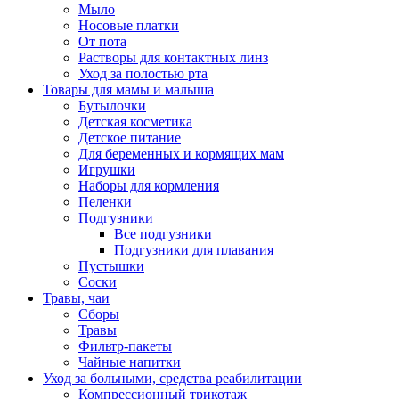
Мыло
Носовые платки
От пота
Растворы для контактных линз
Уход за полостью рта
Товары для мамы и малыша
Бутылочки
Детская косметика
Детское питание
Для беременных и кормящих мам
Игрушки
Наборы для кормления
Пеленки
Подгузники
Все подгузники
Подгузники для плавания
Пустышки
Соски
Травы, чаи
Сборы
Травы
Фильтр-пакеты
Чайные напитки
Уход за больными, средства реабилитации
Компрессионный трикотаж