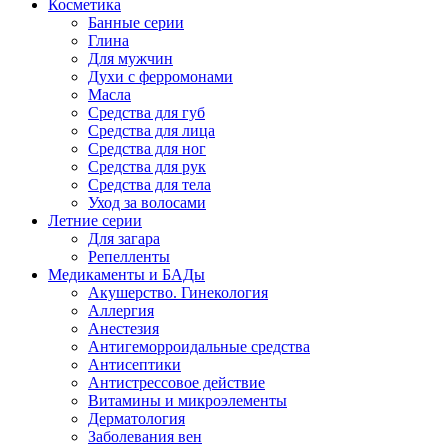
Косметика
Банные серии
Глина
Для мужчин
Духи с ферромонами
Масла
Средства для губ
Средства для лица
Средства для ног
Средства для рук
Средства для тела
Уход за волосами
Летние серии
Для загара
Репелленты
Медикаменты и БАДы
Акушерство. Гинекология
Аллергия
Анестезия
Антигеморроидальные средства
Антисептики
Антистрессовое действие
Витамины и микроэлементы
Дерматология
Заболевания вен