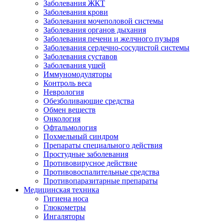
Заболевания ЖКТ
Заболевания крови
Заболевания мочеполовой системы
Заболевания органов дыхания
Заболевания печени и желчного пузыря
Заболевания сердечно-сосудистой системы
Заболевания суставов
Заболевания ушей
Иммуномодуляторы
Контроль веса
Неврология
Обезболивающие средства
Обмен веществ
Онкология
Офтальмология
Похмельный синдром
Препараты специального действия
Простудные заболевания
Противовирусное действие
Противовоспалительные средства
Противопаразитарные препараты
Медицинская техника
Гигиена носа
Глюкометры
Ингаляторы