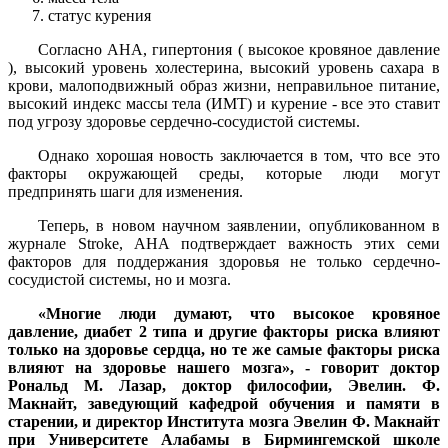
статус курения
Согласно AHA, гипертония ( высокое кровяное давление
), высокий уровень холестерина, высокий уровень сахара в
крови, малоподвижный образ жизни, неправильное питание,
высокий индекс массы тела (ИМТ) и курение - все это ставит
под угрозу здоровье сердечно-сосудистой системы.
Однако хорошая новость заключается в том, что все это
факторы окружающей среды, которые люди могут
предпринять шаги для изменения.
Теперь, в новом научном заявлении, опубликованном в
журнале Stroke, AHA подтверждает важность этих семи
факторов для поддержания здоровья не только сердечно-
сосудистой системы, но и мозга.
«Многие люди думают, что высокое кровяное
давление, диабет 2 типа и другие факторы риска влияют
только на здоровье сердца, но те же самые факторы риска
влияют на здоровье нашего мозга», - говорит доктор
Рональд М. Лазар, доктор философии, Эвелин. Ф.
Макнайт, заведующий кафедрой обучения и памяти в
старении, и директор Института мозга Эвелин Ф. Макнайт
при Университете Алабамы в Бирмингемской школе