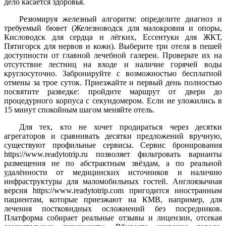
дело касается здоровья.
Резюмируя железный алгоритм: определите диагноз и
требуемый бювет (Железноводск для малокровия и опоры,
Кисловодск для сердца и лёгких, Ессентуки для ЖКТ,
Пятигорск для нервов и кожи). Выберите три отеля в пешей
доступности от главной лечебной галереи. Проверьте их на
отсутствие лестниц на входе и наличие горячей воды
круглосуточно. Забронируйте с возможностью бесплатной
отмены за трое суток. Приезжайте и первый день полностью
посвятите разведке: пройдите маршрут от двери до
процедурного корпуса с секундомером. Если не уложились в
15 минут спокойным шагом меняйте отель.
Для тех, кто не хочет продираться через десятки
агрегаторов и сравнивать десятки предложений вручную,
существуют профильные сервисы. Сервис бронирования
https://www.readytotrip.ru позволяет фильтровать варианты
размещения не по абстрактным звёздам, а по реальной
удалённости от медицинских источников и наличию
инфраструктуры для маломобильных гостей. Англоязычная
версия https://www.readytotrip.com пригодится иностранным
пациентам, которые приезжают на КМВ, например, для
лечения постковидных осложнений без посредников.
Платформа собирает реальные отзывы и лицензии, отсекая