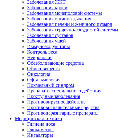
Заболевания ЖКТ
Заболевания крови
Заболевания мочеполовой системы
Заболевания органов дыхания
Заболевания печени и желчного пузыря
Заболевания сердечно-сосудистой системы
Заболевания суставов
Заболевания ушей
Иммуномодуляторы
Контроль веса
Неврология
Обезболивающие средства
Обмен веществ
Онкология
Офтальмология
Похмельный синдром
Препараты специального действия
Простудные заболевания
Противовирусное действие
Противовоспалительные средства
Противопаразитарные препараты
Медицинская техника
Гигиена носа
Глюкометры
Ингаляторы