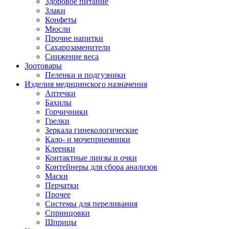
Здоровое питание
Злаки
Конфеты
Мюсли
Прочие напитки
Сахарозаменители
Снижение веса
Зоотовары
Пеленки и подгузники
Изделия медицинского назначения
Аптечки
Бахилы
Горчичники
Грелки
Зеркала гинекологические
Кало- и мочеприемники
Клеенки
Контактные линзы и очки
Контейнеры для сбора анализов
Маски
Перчатки
Прочее
Системы для переливания
Спринцовки
Шприцы