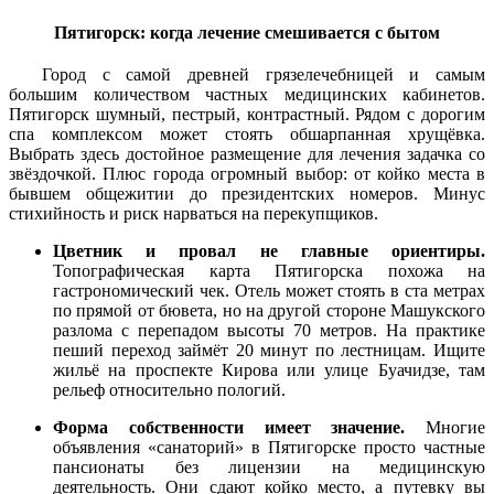
Пятигорск: когда лечение смешивается с бытом
Город с самой древней грязелечебницей и самым
большим количеством частных медицинских кабинетов.
Пятигорск шумный, пестрый, контрастный. Рядом с дорогим
спа комплексом может стоять обшарпанная хрущёвка.
Выбрать здесь достойное размещение для лечения задачка со
звёздочкой. Плюс города огромный выбор: от койко места в
бывшем общежитии до президентских номеров. Минус
стихийность и риск нарваться на перекупщиков.
Цветник и провал не главные ориентиры.
Топографическая карта Пятигорска похожа на
гастрономический чек. Отель может стоять в ста метрах
по прямой от бювета, но на другой стороне Машукского
разлома с перепадом высоты 70 метров. На практике
пеший переход займёт 20 минут по лестницам. Ищите
жильё на проспекте Кирова или улице Буачидзе, там
рельеф относительно пологий.
Форма собственности имеет значение.
Многие
объявления «санаторий» в Пятигорске просто частные
пансионаты без лицензии на медицинскую
деятельность. Они сдают койко место, а путевку вы