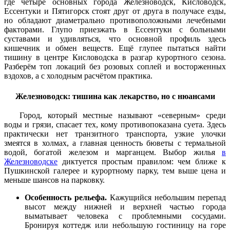
где четыре основных города Железноводск, Кисловодск,
Ессентуки и Пятигорск стоят друг от друга в получасе езды,
но обладают диаметрально противоположными лечебными
факторами. Глупо приезжать в Ессентуки с больными
суставами и удивляться, что основной профиль здесь
кишечник и обмен веществ. Ещё глупее пытаться найти
тишину в центре Кисловодска в разгар курортного сезона.
Разберём топ локаций без розовых соплей и восторженных
вздохов, а с холодным расчётом практика.
Железноводск: тишина как лекарство, но с нюансами
Город, который местные называют «северным» среди
воды и грязи, спасает тех, кому противопоказана суета. Здесь
практически нет транзитного транспорта, узкие улочки
змеятся в холмах, а главная ценность бюветы с термальной
водой, богатой железом и марганцем. Выбор жилья
в
Железноводске
диктуется простым правилом: чем ближе к
Пушкинской галерее и курортному парку, тем выше цена и
меньше шансов на парковку.
Особенность рельефа.
Кажущийся небольшим перепад
высот между нижней и верхней частью города
выматывает человека с проблемными сосудами.
Бронируя коттедж или небольшую гостиницу на горе