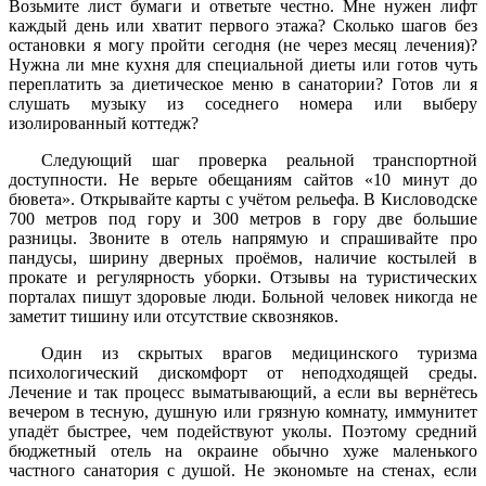
Возьмите лист бумаги и ответьте честно. Мне нужен лифт
каждый день или хватит первого этажа? Сколько шагов без
остановки я могу пройти сегодня (не через месяц лечения)?
Нужна ли мне кухня для специальной диеты или готов чуть
переплатить за диетическое меню в санатории? Готов ли я
слушать музыку из соседнего номера или выберу
изолированный коттедж?
Следующий шаг проверка реальной транспортной
доступности. Не верьте обещаниям сайтов «10 минут до
бювета». Открывайте карты с учётом рельефа. В Кисловодске
700 метров под гору и 300 метров в гору две большие
разницы. Звоните в отель напрямую и спрашивайте про
пандусы, ширину дверных проёмов, наличие костылей в
прокате и регулярность уборки. Отзывы на туристических
порталах пишут здоровые люди. Больной человек никогда не
заметит тишину или отсутствие сквозняков.
Один из скрытых врагов медицинского туризма
психологический дискомфорт от неподходящей среды.
Лечение и так процесс выматывающий, а если вы вернётесь
вечером в тесную, душную или грязную комнату, иммунитет
упадёт быстрее, чем подействуют уколы. Поэтому средний
бюджетный отель на окраине обычно хуже маленького
частного санатория с душой. Не экономьте на стенах, если