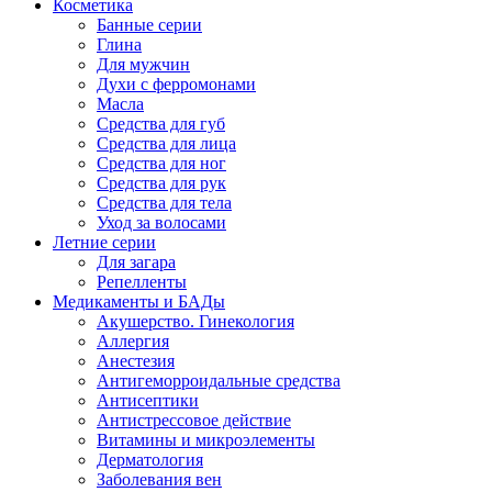
Косметика
Банные серии
Глина
Для мужчин
Духи с ферромонами
Масла
Средства для губ
Средства для лица
Средства для ног
Средства для рук
Средства для тела
Уход за волосами
Летние серии
Для загара
Репелленты
Медикаменты и БАДы
Акушерство. Гинекология
Аллергия
Анестезия
Антигеморроидальные средства
Антисептики
Антистрессовое действие
Витамины и микроэлементы
Дерматология
Заболевания вен