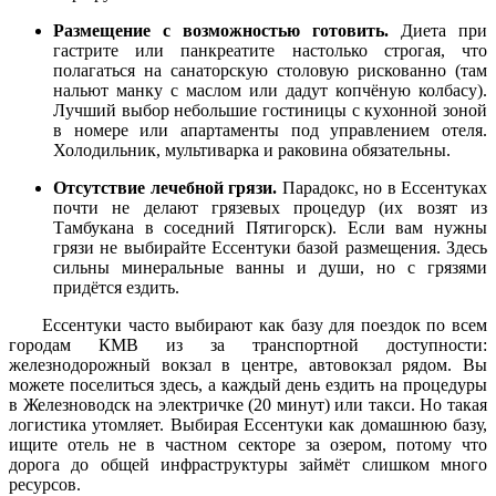
Размещение с возможностью готовить.
Диета при
гастрите или панкреатите настолько строгая, что
полагаться на санаторскую столовую рискованно (там
нальют манку с маслом или дадут копчёную колбасу).
Лучший выбор небольшие гостиницы с кухонной зоной
в номере или апартаменты под управлением отеля.
Холодильник, мультиварка и раковина обязательны.
Отсутствие лечебной грязи.
Парадокс, но в Ессентуках
почти не делают грязевых процедур (их возят из
Тамбукана в соседний Пятигорск). Если вам нужны
грязи не выбирайте Ессентуки базой размещения. Здесь
сильны минеральные ванны и души, но с грязями
придётся ездить.
Ессентуки часто выбирают как базу для поездок по всем
городам КМВ из за транспортной доступности:
железнодорожный вокзал в центре, автовокзал рядом. Вы
можете поселиться здесь, а каждый день ездить на процедуры
в Железноводск на электричке (20 минут) или такси. Но такая
логистика утомляет. Выбирая Ессентуки как домашнюю базу,
ищите отель не в частном секторе за озером, потому что
дорога до общей инфраструктуры займёт слишком много
ресурсов.