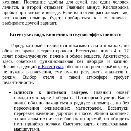
кухнями. Последние удобны для семей, где один человек
лечится, а второй отдыхает. Главный минус Кисловодска
пробки при въезде и выезде. Если ваш отель расположен так,
что скорая помощь будет пробираться к вам полчаса,
выбирайте другой вариант.
Ессентуки: вода, кишечник и скупая эффективность
Город, который стесняются показывать на открытках, но
обожают врачи гастроэнтерологи. Ессентуки номер 4 и 17
лечат поджелудочную, печень и обмен веществ. Архитектура
здесь советская функциональная без дворцов и казино.
Человек, едущий
в Ессентуки
, обычно настроен серьёзно, ему
не нужны развлечения, ему нужны результаты анализов и
режим. Выбор отеля в такой атмосфере требует
педантичности.
Близость к питьевой галерее.
Главный бювет
находится в парке Победы на Пятигорской улице. Ваше
жильё обязано находиться в радиусе километра, но без
пересечения оживлённых магистралей. Ессентуки
перерезан железной дорогой и шоссе. Жилой комплекс
за вокзалом технически близок по прямой, но обходить
пути придётся полчаса. Смотрите карты с пешеходными
маршрутами.