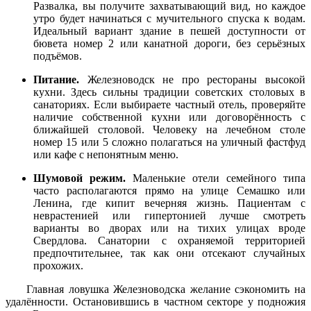
Развалка, вы получите захватывающий вид, но каждое
утро будет начинаться с мучительного спуска к водам.
Идеальный вариант здание в пешей доступности от
бювета номер 2 или канатной дороги, без серьёзных
подъёмов.
Питание.
Железноводск не про рестораны высокой
кухни. Здесь сильны традиции советских столовых в
санаториях. Если выбираете частный отель, проверяйте
наличие собственной кухни или договорённость с
ближайшей столовой. Человеку на лечебном столе
номер 15 или 5 сложно полагаться на уличный фастфуд
или кафе с непонятным меню.
Шумовой режим.
Маленькие отели семейного типа
часто располагаются прямо на улице Семашко или
Ленина, где кипит вечерняя жизнь. Пациентам с
неврастенией или гипертонией лучше смотреть
варианты во дворах или на тихих улицах вроде
Свердлова. Санатории с охраняемой территорией
предпочтительнее, так как они отсекают случайных
прохожих.
Главная ловушка Железноводска желание сэкономить на
удалённости. Остановившись в частном секторе у подножия