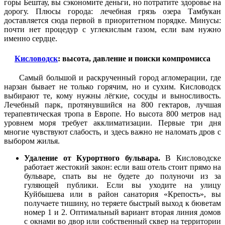
горы Бештау, вы сэкономите деньги, но потратите здоровье на
дорогу. Плюсы города: лечебная грязь озера Тамбукан
доставляется сюда первой в приоритетном порядке. Минусы:
почти нет процедур с углекислым газом, если вам нужно
именно сердце.
Кисловодск
: высота, давление и поиски компромисса
Самый большой и раскрученный город агломерации, где
нарзан бывает не только горячим, но и сухим. Кисловодск
выбирают те, кому нужны лёгкие, сосуды и выносливость.
Лечебный парк, протянувшийся на 800 гектаров, лучшая
терапевтическая тропа в Европе. Но высота 800 метров над
уровнем моря требует акклиматизации. Первые три дня
многие чувствуют слабость, и здесь важно не наломать дров с
выбором жилья.
Удаление от Курортного бульвара.
В Кисловодске
работает жестокий закон: если ваш отель стоит прямо на
бульваре, спать вы не будете до полуночи из за
гуляющей публики. Если вы уходите на улицу
Куйбышева или в район санатория «Крепость», вы
получаете тишину, но теряете быстрый выход к бюветам
номер 1 и 2. Оптимальный вариант вторая линия домов
с окнами во двор или собственный сквер на территории