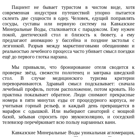
Пациент не бывает туристом в чистом виде, хотя
современная индустрия путешествий упорно пытается
склеить две сущности в одну. Человек, едущий поправлять
сосуды, суставы или нервную систему на Кавказские
Минеральные Воды, сталкивается с парадоксом. Ему нужен
покой, диетический стол и близость к бювету, а ему
предлагают анимацию у бассейна и поздние застолья с
лезгинкой. Разрыв между маркетинговыми обещаниями и
реальностью лечебного процесса часто убивает смысл поездки
ещё до первого глотка нарзана.
Мы привыкли, что бронирование отеля сводится к
проверке звёзд, свежести полотенец и завтрака шведский
стол. В случае медицинского туризма критерии
переворачиваются. Здравый смысл подсказывает: сначала
лечебный профиль, потом расположение, потом кровать. Но
практика показывает обратное. Люди снимают прекрасные
номера в пяти минутах езды от процедурного корпуса, не
учитывая горный рельеф, и каждый день превращается в
марафон с одышкой. Или выбирают санаторий с мощной
базой, забывая спросить про звукоизоляцию, и соседский
телевизор перечёркивает всю пользу нарзанных ванн.
Кавказские Минеральные Воды уникальная агломерация,