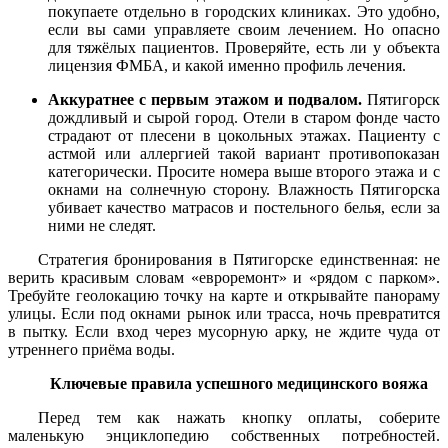
покупаете отдельно в городских клиниках. Это удобно,
если вы сами управляете своим лечением. Но опасно
для тяжёлых пациентов. Проверяйте, есть ли у объекта
лицензия ФМБА, и какой именно профиль лечения.
Аккуратнее с первым этажом и подвалом.
Пятигорск
дождливый и сырой город. Отели в старом фонде часто
страдают от плесени в цокольных этажах. Пациенту с
астмой или аллергией такой вариант противопоказан
категорически. Просите номера выше второго этажа и с
окнами на солнечную сторону. Влажность Пятигорска
убивает качество матрасов и постельного белья, если за
ними не следят.
Стратегия бронирования в Пятигорске единственная: не
верить красивым словам «евроремонт» и «рядом с парком».
Требуйте геолокацию точку на карте и открывайте панораму
улицы. Если под окнами рынок или трасса, ночь превратится
в пытку. Если вход через мусорную арку, не ждите чуда от
утреннего приёма воды.
Ключевые правила успешного медицинского вояжа
Перед тем как нажать кнопку оплаты, соберите
маленькую энциклопедию собственных потребностей.