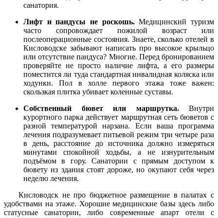
санатория.
Лифт и пандусы не роскошь.
Медицинский туризм
часто сопровождает пожилой возраст или
послеоперационные состояния. Знаете, сколько отелей в
Кисловодске забывают написать про высокое крыльцо
или отсутствие пандуса? Многие. Перед бронированием
проверяйте не просто наличие лифта, а его размеры
поместится ли туда стандартная инвалидная коляска или
ходунки. Пол в холле первого этажа тоже важен:
скользкая плитка убивает коленные суставы.
Собственный бювет или маршрутка.
Внутри
курортного парка действует маршрутная сеть бюветов с
разной температурой нарзана. Если ваша программа
лечения подразумевает питьевой режим три четыре раза
в день, расстояние до источника должно измеряться
минутами спокойной ходьбы, а не изнурительным
подъёмом в гору. Санатории с прямым доступом к
бювету из здания стоят дороже, но окупают себя через
неделю лечения.
Кисловодск не про бюджетное размещение в палатах с
удобствами на этаже. Хорошие медицинские базы здесь либо
статусные санатории, либо современные апарт отели с