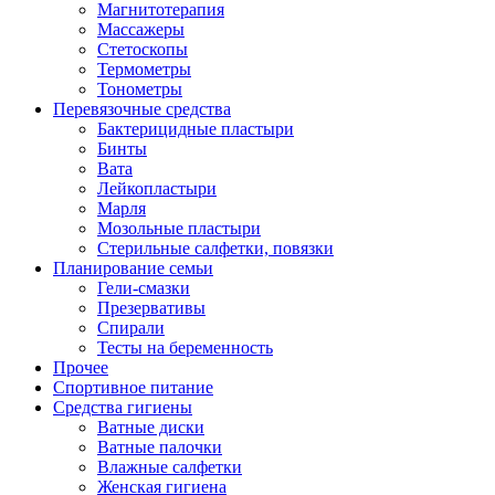
Магнитотерапия
Массажеры
Стетоскопы
Термометры
Тонометры
Перевязочные средства
Бактерицидные пластыри
Бинты
Вата
Лейкопластыри
Марля
Мозольные пластыри
Стерильные салфетки, повязки
Планирование семьи
Гели-смазки
Презервативы
Спирали
Тесты на беременность
Прочее
Спортивное питание
Средства гигиены
Ватные диски
Ватные палочки
Влажные салфетки
Женская гигиена