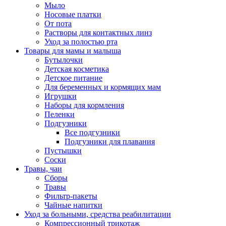
Мыло
Носовые платки
От пота
Растворы для контактных линз
Уход за полостью рта
Товары для мамы и малыша
Бутылочки
Детская косметика
Детское питание
Для беременных и кормящих мам
Игрушки
Наборы для кормления
Пеленки
Подгузники
Все подгузники
Подгузники для плавания
Пустышки
Соски
Травы, чаи
Сборы
Травы
Фильтр-пакеты
Чайные напитки
Уход за больными, средства реабилитации
Компрессионный трикотаж