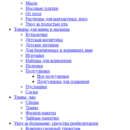
Мыло
Носовые платки
От пота
Растворы для контактных линз
Уход за полостью рта
Товары для мамы и малыша
Бутылочки
Детская косметика
Детское питание
Для беременных и кормящих мам
Игрушки
Наборы для кормления
Пеленки
Подгузники
Все подгузники
Подгузники для плавания
Пустышки
Соски
Травы, чаи
Сборы
Травы
Фильтр-пакеты
Чайные напитки
Уход за больными, средства реабилитации
Компрессионный трикотаж