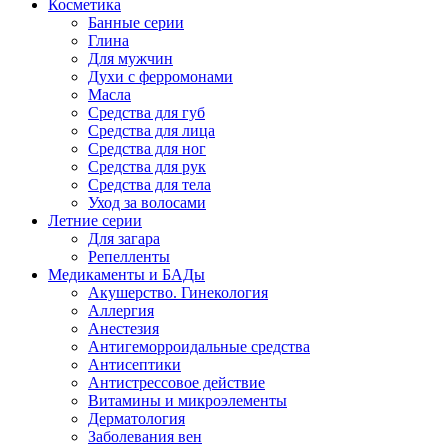
Косметика
Банные серии
Глина
Для мужчин
Духи с ферромонами
Масла
Средства для губ
Средства для лица
Средства для ног
Средства для рук
Средства для тела
Уход за волосами
Летние серии
Для загара
Репелленты
Медикаменты и БАДы
Акушерство. Гинекология
Аллергия
Анестезия
Антигеморроидальные средства
Антисептики
Антистрессовое действие
Витамины и микроэлементы
Дерматология
Заболевания вен