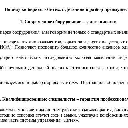
Почему выбирают «Литех»? Детальный разбор преимущес
1. Современное оборудование – залог точности
парка оборудования. Мы говорим не только о стандартных анали
определения микроэлементов, гормонов и других веществ, что
ФА): Позволяют проводить большое количество анализов одн
лярно-генетических исследований, включая выявление инфе
Обеспечивают детальный анализ клеточного состава крови, чт
спользуемого в лабораториях «Литех». Постоянное обновлен
2. Квалифицированные специалисты – гарантия профессиона
исты с многолетним опытом работы: врачи-лаборанты, биохими
стоянно совершенствуют свои навыки, участвуя в конференциях
емая часть системы управления «Литех».