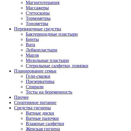
Магнитотерапия
Массажеры
Стетоскопы
Термометры
Тонометры
Перевязочные средства
Бактерицидные пластыри
Бинты
Вата
Лейкопластыри
Марля
Мозольные пластыри
Стерильные салфетки, повязки
Планирование семьи
Гели-смазки
Презервативы
Спирали
Тесты на беременность
Прочее
Спортивное питание
Средства гигиены
Ватные диски
Ватные палочки
Влажные салфетки
Женская гигиена