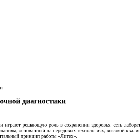
ки
точной диагностики
ики играют решающую роль в сохранении здоровья, сеть лабор
ованиям, основанный на передовых технологиях, высокой квали
ментальный принцип работы «Литех».