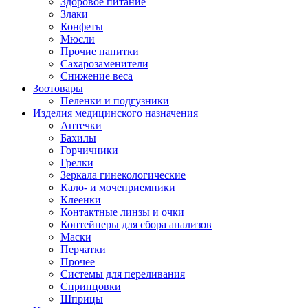
Здоровое питание
Злаки
Конфеты
Мюсли
Прочие напитки
Сахарозаменители
Снижение веса
Зоотовары
Пеленки и подгузники
Изделия медицинского назначения
Аптечки
Бахилы
Горчичники
Грелки
Зеркала гинекологические
Кало- и мочеприемники
Клеенки
Контактные линзы и очки
Контейнеры для сбора анализов
Маски
Перчатки
Прочее
Системы для переливания
Спринцовки
Шприцы