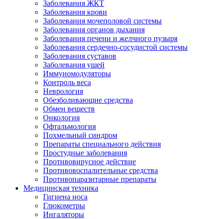
Заболевания ЖКТ
Заболевания крови
Заболевания мочеполовой системы
Заболевания органов дыхания
Заболевания печени и желчного пузыря
Заболевания сердечно-сосудистой системы
Заболевания суставов
Заболевания ушей
Иммуномодуляторы
Контроль веса
Неврология
Обезболивающие средства
Обмен веществ
Онкология
Офтальмология
Похмельный синдром
Препараты специального действия
Простудные заболевания
Противовирусное действие
Противовоспалительные средства
Противопаразитарные препараты
Медицинская техника
Гигиена носа
Глюкометры
Ингаляторы