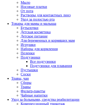
Мыло
Носовые платки
От пота
Растворы для контактных линз
Уход за полостью рта
Товары для мамы и малыша
Бутылочки
Детская косметика
Детское питание
Для беременных и кормящих мам
Игрушки
Наборы для кормления
Пеленки
Подгузники
Все подгузники
Подгузники для плавания
Пустышки
Соски
Травы, чаи
Сборы
Травы
Фильтр-пакеты
Чайные напитки
Уход за больными, средства реабилитации
Компрессионный трикотаж