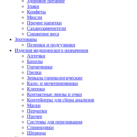
Здоровое питание
Злаки
Конфеты
Мюсли
Прочие напитки
Сахарозаменители
Снижение веса
Зоотовары
Пеленки и подгузники
Изделия медицинского назначения
Аптечки
Бахилы
Горчичники
Грелки
Зеркала гинекологические
Кало- и мочеприемники
Клеенки
Контактные линзы и очки
Контейнеры для сбора анализов
Маски
Перчатки
Прочее
Системы для переливания
Спринцовки
Шприцы