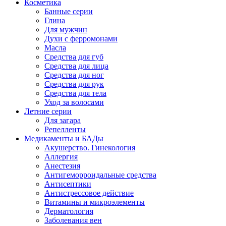
Косметика
Банные серии
Глина
Для мужчин
Духи с ферромонами
Масла
Средства для губ
Средства для лица
Средства для ног
Средства для рук
Средства для тела
Уход за волосами
Летние серии
Для загара
Репелленты
Медикаменты и БАДы
Акушерство. Гинекология
Аллергия
Анестезия
Антигеморроидальные средства
Антисептики
Антистрессовое действие
Витамины и микроэлементы
Дерматология
Заболевания вен