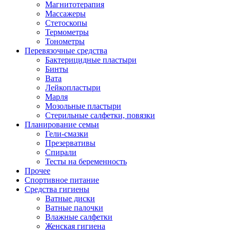
Магнитотерапия
Массажеры
Стетоскопы
Термометры
Тонометры
Перевязочные средства
Бактерицидные пластыри
Бинты
Вата
Лейкопластыри
Марля
Мозольные пластыри
Стерильные салфетки, повязки
Планирование семьи
Гели-смазки
Презервативы
Спирали
Тесты на беременность
Прочее
Спортивное питание
Средства гигиены
Ватные диски
Ватные палочки
Влажные салфетки
Женская гигиена