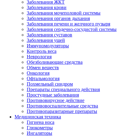
Заболевания ЖКТ
Заболевания крови
Заболевания мочеполовой системы
Заболевания органов дыхания
Заболевания печени и желчного пузыря
Заболевания сердечно-сосудистой системы
Заболевания суставов
Заболевания ушей
Иммуномодуляторы
Контроль веса
Неврология
Обезболивающие средства
Обмен веществ
Онкология
Офтальмология
Похмельный синдром
Препараты специального действия
Простудные заболевания
Противовирусное действие
Противовоспалительные средства
Противопаразитарные препараты
Медицинская техника
Гигиена носа
Глюкометры
Ингаляторы