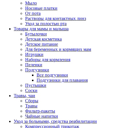
Мыло
Носовые платки
От пота
Растворы для контактных линз
Уход за полостью рта
Товары для мамы и малыша
Бутылочки
Детская косметика
Детское питание
Для беременных и кормящих мам
Игрушки
Наборы для кормления
Пеленки
Подгузники
Все подгузники
Подгузники для плавания
Пустышки
Соски
Травы, чаи
Сборы
Травы
Фильтр-пакеты
Чайные напитки
Уход за больными, средства реабилитации
Компрессионный трикотаж