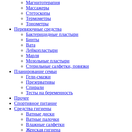
Магнитотерапия
Массажеры
Стетоскопы
Термометры
Тонометры
Перевязочные средства
Бактерицидные пластыри
Бинты
Вата
Лейкопластыри
Марля
Мозольные пластыри
Стерильные салфетки, повязки
Планирование семьи
Гели-смазки
Презервативы
Спирали
Тесты на беременность
Прочее
Спортивное питание
Средства гигиены
Ватные диски
Ватные палочки
Влажные салфетки
Женская гигиена