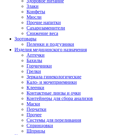
Здоровое питание
Злаки
Конфеты
Мюсли
Прочие напитки
Сахарозаменители
Снижение веса
Зоотовары
Пеленки и подгузники
Изделия медицинского назначения
Аптечки
Бахилы
Горчичники
Грелки
Зеркала гинекологические
Кало- и мочеприемники
Клеенки
Контактные линзы и очки
Контейнеры для сбора анализов
Маски
Перчатки
Прочее
Системы для переливания
Спринцовки
Шприцы