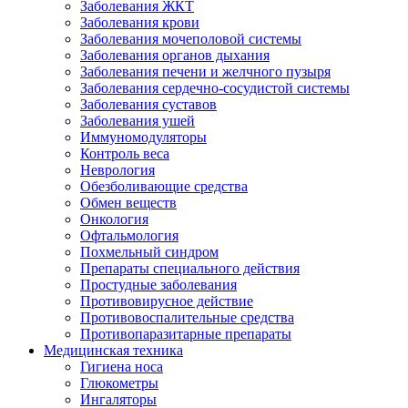
Заболевания ЖКТ
Заболевания крови
Заболевания мочеполовой системы
Заболевания органов дыхания
Заболевания печени и желчного пузыря
Заболевания сердечно-сосудистой системы
Заболевания суставов
Заболевания ушей
Иммуномодуляторы
Контроль веса
Неврология
Обезболивающие средства
Обмен веществ
Онкология
Офтальмология
Похмельный синдром
Препараты специального действия
Простудные заболевания
Противовирусное действие
Противовоспалительные средства
Противопаразитарные препараты
Медицинская техника
Гигиена носа
Глюкометры
Ингаляторы