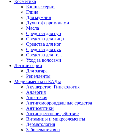
Косметика
Банные серии
Глина
Для мужчин
Духи с ферромонами
Масла
Средства для губ
Средства для лица
Средства для ног
Средства для рук
Средства для тела
Уход за волосами
Летние серии
Для загара
Репелленты
Медикаменты и БАДы
Акушерство. Гинекология
Аллергия
Анестезия
Антигеморроидальные средства
Антисептики
Антистрессовое действие
Витамины и микроэлементы
Дерматология
Заболевания вен