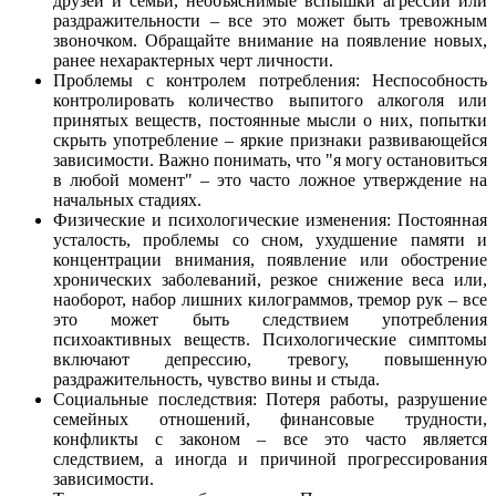
друзей и семьи, необъяснимые вспышки агрессии или
раздражительности – все это может быть тревожным
звоночком. Обращайте внимание на появление новых,
ранее нехарактерных черт личности.
Проблемы с контролем потребления: Неспособность
контролировать количество выпитого алкоголя или
принятых веществ, постоянные мысли о них, попытки
скрыть употребление – яркие признаки развивающейся
зависимости. Важно понимать, что "я могу остановиться
в любой момент" – это часто ложное утверждение на
начальных стадиях.
Физические и психологические изменения: Постоянная
усталость, проблемы со сном, ухудшение памяти и
концентрации внимания, появление или обострение
хронических заболеваний, резкое снижение веса или,
наоборот, набор лишних килограммов, тремор рук – все
это может быть следствием употребления
психоактивных веществ. Психологические симптомы
включают депрессию, тревогу, повышенную
раздражительность, чувство вины и стыда.
Социальные последствия: Потеря работы, разрушение
семейных отношений, финансовые трудности,
конфликты с законом – все это часто является
следствием, а иногда и причиной прогрессирования
зависимости.