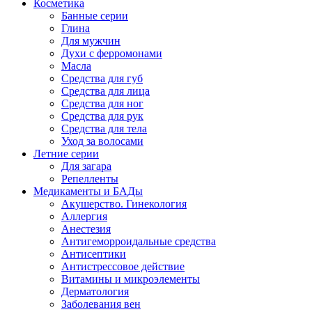
Косметика
Банные серии
Глина
Для мужчин
Духи с ферромонами
Масла
Средства для губ
Средства для лица
Средства для ног
Средства для рук
Средства для тела
Уход за волосами
Летние серии
Для загара
Репелленты
Медикаменты и БАДы
Акушерство. Гинекология
Аллергия
Анестезия
Антигеморроидальные средства
Антисептики
Антистрессовое действие
Витамины и микроэлементы
Дерматология
Заболевания вен