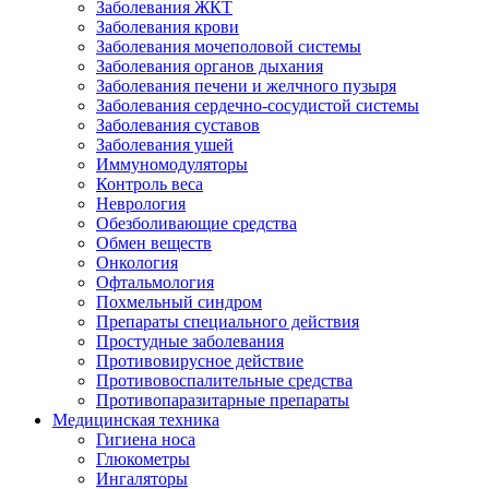
Заболевания ЖКТ
Заболевания крови
Заболевания мочеполовой системы
Заболевания органов дыхания
Заболевания печени и желчного пузыря
Заболевания сердечно-сосудистой системы
Заболевания суставов
Заболевания ушей
Иммуномодуляторы
Контроль веса
Неврология
Обезболивающие средства
Обмен веществ
Онкология
Офтальмология
Похмельный синдром
Препараты специального действия
Простудные заболевания
Противовирусное действие
Противовоспалительные средства
Противопаразитарные препараты
Медицинская техника
Гигиена носа
Глюкометры
Ингаляторы