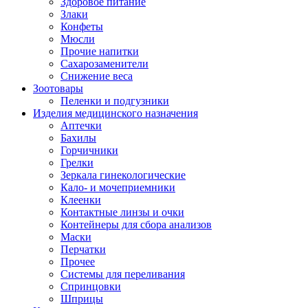
Здоровое питание
Злаки
Конфеты
Мюсли
Прочие напитки
Сахарозаменители
Снижение веса
Зоотовары
Пеленки и подгузники
Изделия медицинского назначения
Аптечки
Бахилы
Горчичники
Грелки
Зеркала гинекологические
Кало- и мочеприемники
Клеенки
Контактные линзы и очки
Контейнеры для сбора анализов
Маски
Перчатки
Прочее
Системы для переливания
Спринцовки
Шприцы