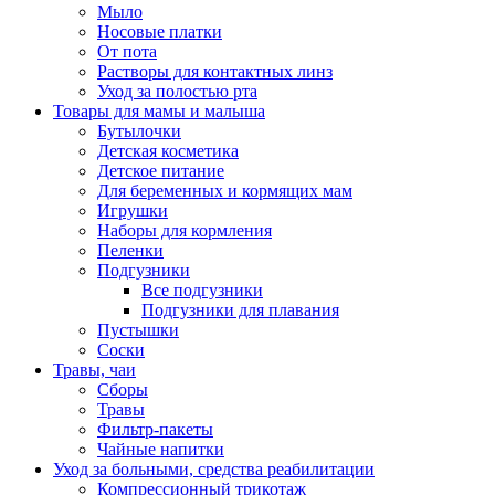
Мыло
Носовые платки
От пота
Растворы для контактных линз
Уход за полостью рта
Товары для мамы и малыша
Бутылочки
Детская косметика
Детское питание
Для беременных и кормящих мам
Игрушки
Наборы для кормления
Пеленки
Подгузники
Все подгузники
Подгузники для плавания
Пустышки
Соски
Травы, чаи
Сборы
Травы
Фильтр-пакеты
Чайные напитки
Уход за больными, средства реабилитации
Компрессионный трикотаж