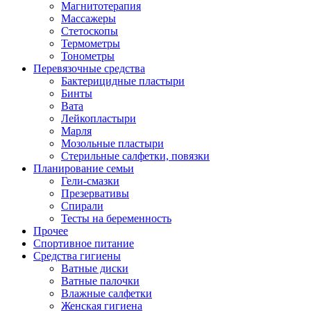
Магнитотерапия
Массажеры
Стетоскопы
Термометры
Тонометры
Перевязочные средства
Бактерицидные пластыри
Бинты
Вата
Лейкопластыри
Марля
Мозольные пластыри
Стерильные салфетки, повязки
Планирование семьи
Гели-смазки
Презервативы
Спирали
Тесты на беременность
Прочее
Спортивное питание
Средства гигиены
Ватные диски
Ватные палочки
Влажные салфетки
Женская гигиена