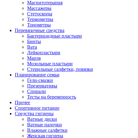
Магнитотерапия
Массажеры
Стетоскопы
Термометры
Тонометры
Перевязочные средства
Бактерицидные пластыри
Бинты
Вата
Лейкопластыри
Марля
Мозольные пластыри
Стерильные салфетки, повязки
Планирование семьи
Гели-смазки
Презервативы
Спирали
Тесты на беременность
Прочее
Спортивное питание
Средства гигиены
Ватные диски
Ватные палочки
Влажные салфетки
Женская гигиена