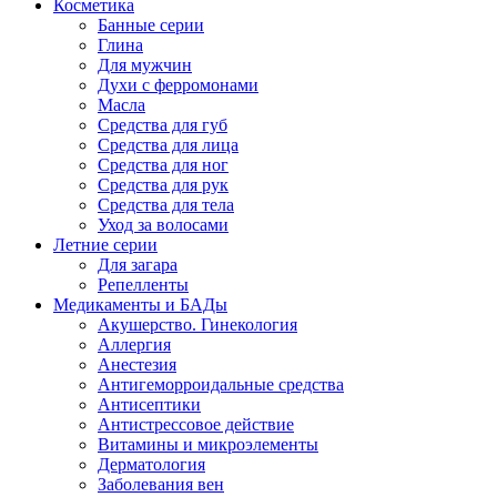
Косметика
Банные серии
Глина
Для мужчин
Духи с ферромонами
Масла
Средства для губ
Средства для лица
Средства для ног
Средства для рук
Средства для тела
Уход за волосами
Летние серии
Для загара
Репелленты
Медикаменты и БАДы
Акушерство. Гинекология
Аллергия
Анестезия
Антигеморроидальные средства
Антисептики
Антистрессовое действие
Витамины и микроэлементы
Дерматология
Заболевания вен