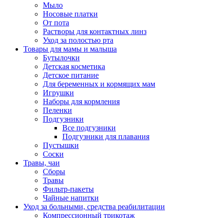
Мыло
Носовые платки
От пота
Растворы для контактных линз
Уход за полостью рта
Товары для мамы и малыша
Бутылочки
Детская косметика
Детское питание
Для беременных и кормящих мам
Игрушки
Наборы для кормления
Пеленки
Подгузники
Все подгузники
Подгузники для плавания
Пустышки
Соски
Травы, чаи
Сборы
Травы
Фильтр-пакеты
Чайные напитки
Уход за больными, средства реабилитации
Компрессионный трикотаж