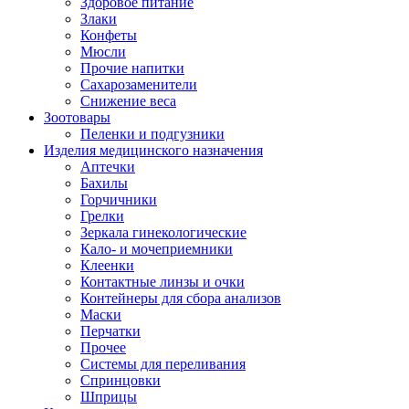
Здоровое питание
Злаки
Конфеты
Мюсли
Прочие напитки
Сахарозаменители
Снижение веса
Зоотовары
Пеленки и подгузники
Изделия медицинского назначения
Аптечки
Бахилы
Горчичники
Грелки
Зеркала гинекологические
Кало- и мочеприемники
Клеенки
Контактные линзы и очки
Контейнеры для сбора анализов
Маски
Перчатки
Прочее
Системы для переливания
Спринцовки
Шприцы