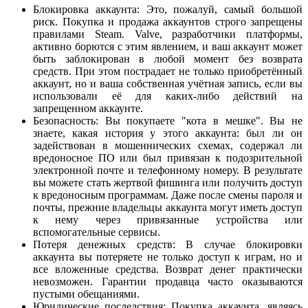
Блокировка аккаунта: Это, пожалуй, самый большой
риск. Покупка и продажа аккаунтов строго запрещены
правилами Steam. Valve, разработчики платформы,
активно борются с этим явлением, и ваш аккаунт может
быть заблокирован в любой момент без возврата
средств. При этом пострадает не только приобретённый
аккаунт, но и ваша собственная учётная запись, если вы
использовали её для каких-либо действий на
запрещенном аккаунте.
Безопасность: Вы покупаете "кота в мешке". Вы не
знаете, какая история у этого аккаунта: был ли он
задействован в мошеннических схемах, содержал ли
вредоносное ПО или был привязан к подозрительной
электронной почте и телефонному номеру. В результате
вы можете стать жертвой фишинга или получить доступ
к вредоносным программам. Даже после смены пароля и
почты, прежние владельцы аккаунта могут иметь доступ
к нему через привязанные устройства или
вспомогательные сервисы.
Потеря денежных средств: В случае блокировки
аккаунта вы потеряете не только доступ к играм, но и
все вложенные средства. Возврат денег практически
невозможен. Гарантии продавца часто оказываются
пустыми обещаниями.
Юридические последствия: Покупка аккаунта, являясь