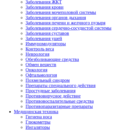
Заболевания ЖКТ
Заболевания крови
Заболевания мочеполовой системы
Заболевания органов дыхания
Заболевания печени и желчного пузыря
Заболевания сердечно-сосудистой системы
Заболевания суставов
Заболевания ушей
Иммуномодуляторы
Контроль веса
Неврология
Обезболивающие средства
Обмен веществ
Онкология
Офтальмология
Похмельный синдром
Препараты специального действия
Простудные заболевания
Противовирусное действие
Противовоспалительные средства
Противопаразитарные препараты
Медицинская техника
Гигиена носа
Глюкометры
Ингаляторы