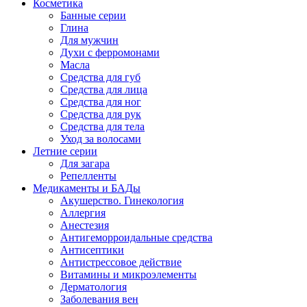
Косметика
Банные серии
Глина
Для мужчин
Духи с ферромонами
Масла
Средства для губ
Средства для лица
Средства для ног
Средства для рук
Средства для тела
Уход за волосами
Летние серии
Для загара
Репелленты
Медикаменты и БАДы
Акушерство. Гинекология
Аллергия
Анестезия
Антигеморроидальные средства
Антисептики
Антистрессовое действие
Витамины и микроэлементы
Дерматология
Заболевания вен