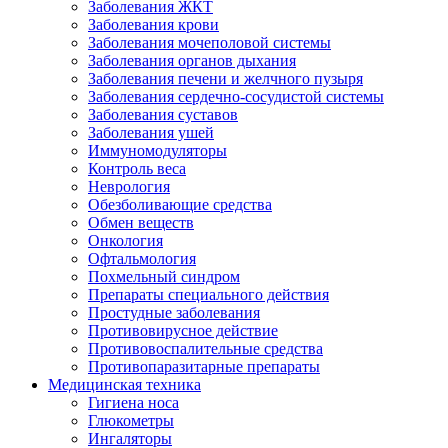
Заболевания ЖКТ
Заболевания крови
Заболевания мочеполовой системы
Заболевания органов дыхания
Заболевания печени и желчного пузыря
Заболевания сердечно-сосудистой системы
Заболевания суставов
Заболевания ушей
Иммуномодуляторы
Контроль веса
Неврология
Обезболивающие средства
Обмен веществ
Онкология
Офтальмология
Похмельный синдром
Препараты специального действия
Простудные заболевания
Противовирусное действие
Противовоспалительные средства
Противопаразитарные препараты
Медицинская техника
Гигиена носа
Глюкометры
Ингаляторы