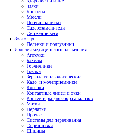
Здоровое питание
Злаки
Конфеты
Мюсли
Прочие напитки
Сахарозаменители
Снижение веса
Зоотовары
Пеленки и подгузники
Изделия медицинского назначения
Аптечки
Бахилы
Горчичники
Грелки
Зеркала гинекологические
Кало- и мочеприемники
Клеенки
Контактные линзы и очки
Контейнеры для сбора анализов
Маски
Перчатки
Прочее
Системы для переливания
Спринцовки
Шприцы