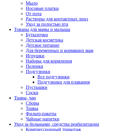
Мыло
Носовые платки
От пота
Растворы для контактных линз
Уход за полостью рта
Товары для мамы и малыша
Бутылочки
Детская косметика
Детское питание
Для беременных и кормящих мам
Игрушки
Наборы для кормления
Пеленки
Подгузники
Все подгузники
Подгузники для плавания
Пустышки
Соски
Травы, чаи
Сборы
Травы
Фильтр-пакеты
Чайные напитки
Уход за больными, средства реабилитации
Компрессионный трикотаж