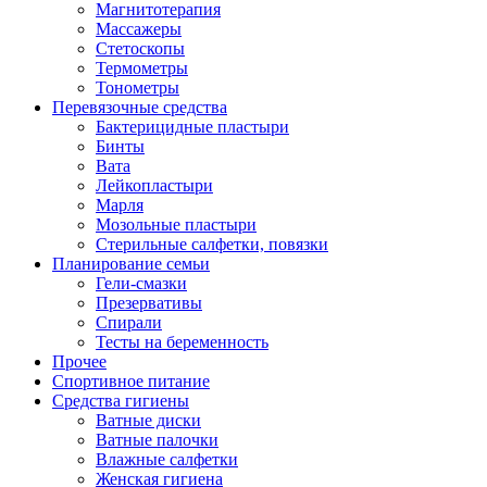
Магнитотерапия
Массажеры
Стетоскопы
Термометры
Тонометры
Перевязочные средства
Бактерицидные пластыри
Бинты
Вата
Лейкопластыри
Марля
Мозольные пластыри
Стерильные салфетки, повязки
Планирование семьи
Гели-смазки
Презервативы
Спирали
Тесты на беременность
Прочее
Спортивное питание
Средства гигиены
Ватные диски
Ватные палочки
Влажные салфетки
Женская гигиена