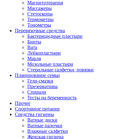
Магнитотерапия
Массажеры
Стетоскопы
Термометры
Тонометры
Перевязочные средства
Бактерицидные пластыри
Бинты
Вата
Лейкопластыри
Марля
Мозольные пластыри
Стерильные салфетки, повязки
Планирование семьи
Гели-смазки
Презервативы
Спирали
Тесты на беременность
Прочее
Спортивное питание
Средства гигиены
Ватные диски
Ватные палочки
Влажные салфетки
Женская гигиена