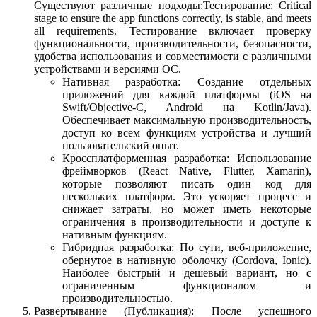
Существуют различные подходы:Тестирование: Critical
stage to ensure the app functions correctly, is stable, and meets
all requirements. Тестирование включает проверку
функциональности, производительности, безопасности,
удобства использования и совместимости с различными
устройствами и версиями ОС.
Нативная разработка: Создание отдельных
приложений для каждой платформы (iOS на
Swift/Objective-C, Android на Kotlin/Java).
Обеспечивает максимальную производительность,
доступ ко всем функциям устройства и лучший
пользовательский опыт.
Кроссплатформенная разработка: Использование
фреймворков (React Native, Flutter, Xamarin),
которые позволяют писать один код для
нескольких платформ. Это ускоряет процесс и
снижает затраты, но может иметь некоторые
ограничения в производительности и доступе к
нативным функциям.
Гибридная разработка: По сути, веб-приложение,
обернутое в нативную оболочку (Cordova, Ionic).
Наиболее быстрый и дешевый вариант, но с
ограниченным функционалом и
производительностью.
Развертывание (Публикация): После успешного