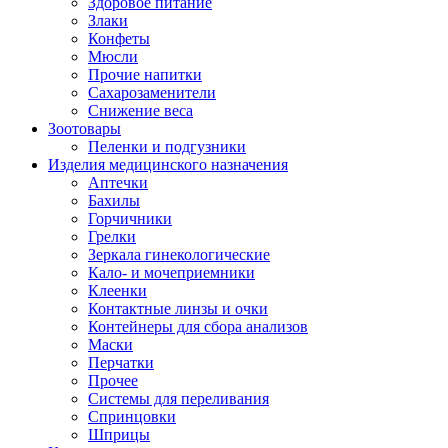
Здоровое питание
Злаки
Конфеты
Мюсли
Прочие напитки
Сахарозаменители
Снижение веса
Зоотовары
Пеленки и подгузники
Изделия медицинского назначения
Аптечки
Бахилы
Горчичники
Грелки
Зеркала гинекологические
Кало- и мочеприемники
Клеенки
Контактные линзы и очки
Контейнеры для сбора анализов
Маски
Перчатки
Прочее
Системы для переливания
Спринцовки
Шприцы