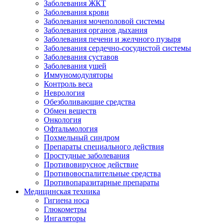
Заболевания ЖКТ
Заболевания крови
Заболевания мочеполовой системы
Заболевания органов дыхания
Заболевания печени и желчного пузыря
Заболевания сердечно-сосудистой системы
Заболевания суставов
Заболевания ушей
Иммуномодуляторы
Контроль веса
Неврология
Обезболивающие средства
Обмен веществ
Онкология
Офтальмология
Похмельный синдром
Препараты специального действия
Простудные заболевания
Противовирусное действие
Противовоспалительные средства
Противопаразитарные препараты
Медицинская техника
Гигиена носа
Глюкометры
Ингаляторы