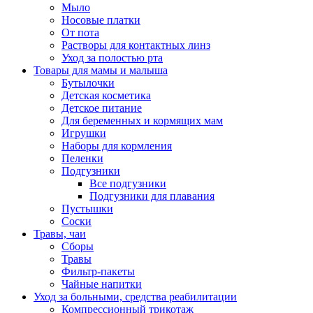
Мыло
Носовые платки
От пота
Растворы для контактных линз
Уход за полостью рта
Товары для мамы и малыша
Бутылочки
Детская косметика
Детское питание
Для беременных и кормящих мам
Игрушки
Наборы для кормления
Пеленки
Подгузники
Все подгузники
Подгузники для плавания
Пустышки
Соски
Травы, чаи
Сборы
Травы
Фильтр-пакеты
Чайные напитки
Уход за больными, средства реабилитации
Компрессионный трикотаж