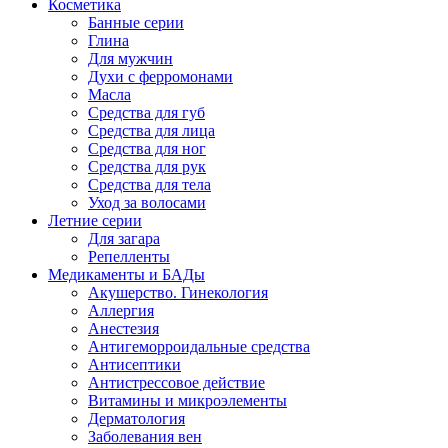
Косметика
Банные серии
Глина
Для мужчин
Духи с ферромонами
Масла
Средства для губ
Средства для лица
Средства для ног
Средства для рук
Средства для тела
Уход за волосами
Летние серии
Для загара
Репелленты
Медикаменты и БАДы
Акушерство. Гинекология
Аллергия
Анестезия
Антигеморроидальные средства
Антисептики
Антистрессовое действие
Витамины и микроэлементы
Дерматология
Заболевания вен