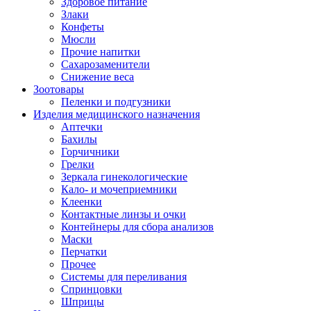
Здоровое питание
Злаки
Конфеты
Мюсли
Прочие напитки
Сахарозаменители
Снижение веса
Зоотовары
Пеленки и подгузники
Изделия медицинского назначения
Аптечки
Бахилы
Горчичники
Грелки
Зеркала гинекологические
Кало- и мочеприемники
Клеенки
Контактные линзы и очки
Контейнеры для сбора анализов
Маски
Перчатки
Прочее
Системы для переливания
Спринцовки
Шприцы