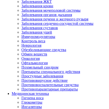
Заболевания ЖКТ
Заболевания крови
Заболевания мочеполовой системы
Заболевания органов дыхания
Заболевания печени и желчного пузыря
Заболевания сердечно-сосудистой системы
Заболевания суставов
Заболевания ушей
Иммуномодуляторы
Контроль веса
Неврология
Обезболивающие средства
Обмен веществ
Онкология
Офтальмология
Похмельный синдром
Препараты специального действия
Простудные заболевания
Противовирусное действие
Противовоспалительные средства
Противопаразитарные препараты
Медицинская техника
Гигиена носа
Глюкометры
Ингаляторы