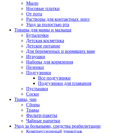
Мыло
Носовые платки
От пота
Растворы для контактных линз
Уход за полостью рта
Товары для мамы и малыша
Бутылочки
Детская косметика
Детское питание
Для беременных и кормящих мам
Игрушки
Наборы для кормления
Пеленки
Подгузники
Все подгузники
Подгузники для плавания
Пустышки
Соски
Травы, чаи
Сборы
Травы
Фильтр-пакеты
Чайные напитки
Уход за больными, средства реабилитации
Компрессионный трикотаж