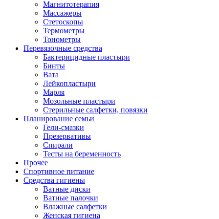
Магнитотерапия
Массажеры
Стетоскопы
Термометры
Тонометры
Перевязочные средства
Бактерицидные пластыри
Бинты
Вата
Лейкопластыри
Марля
Мозольные пластыри
Стерильные салфетки, повязки
Планирование семьи
Гели-смазки
Презервативы
Спирали
Тесты на беременность
Прочее
Спортивное питание
Средства гигиены
Ватные диски
Ватные палочки
Влажные салфетки
Женская гигиена