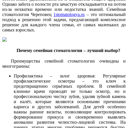
Однако забота о полости рта зачастую откладывается на потом
из-за нехватки времени или недостатка знаний. Семейная
стоматология Череповец
1stomatologya.ru
– это оптимальный
подход к решению этой задачи, предлагающий комплексное
решение для каждого члена семьи, от самых маленьких до
самых взрослых.
Почему семейная стоматология – лучший выбор?
Преимущества семейной стоматологии очевидны и
многогранны:
Профилактика – залог здоровья: Регулярные
профилактические осмотры – это ключ к
предотвращению серьёзных проблем. В семейной
клинике врачи проводят не только осмотр, но и
профессиональную чистку зубов, удаляя зубной камень
и налёт, которые являются основными причинами
кариеса и других заболеваний. Для детей особенно
важны ранние визиты, позволяющие контролировать
формирование прикуса и своевременно выявлять
аномалии развития челюстно-лицевой системы. На
ранних этапах многие проблемы решаются быстро,