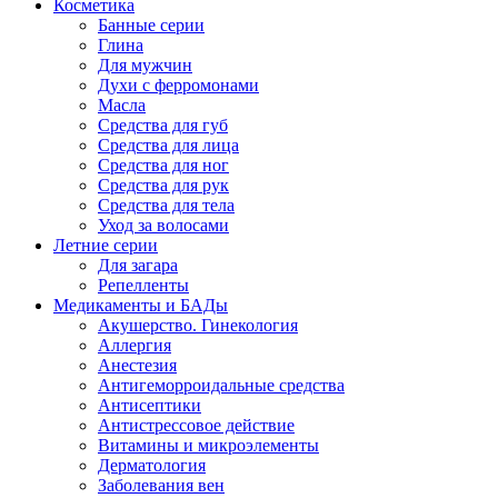
Косметика
Банные серии
Глина
Для мужчин
Духи с ферромонами
Масла
Средства для губ
Средства для лица
Средства для ног
Средства для рук
Средства для тела
Уход за волосами
Летние серии
Для загара
Репелленты
Медикаменты и БАДы
Акушерство. Гинекология
Аллергия
Анестезия
Антигеморроидальные средства
Антисептики
Антистрессовое действие
Витамины и микроэлементы
Дерматология
Заболевания вен