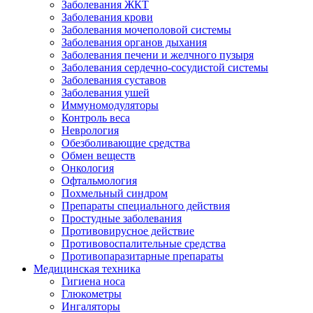
Заболевания ЖКТ
Заболевания крови
Заболевания мочеполовой системы
Заболевания органов дыхания
Заболевания печени и желчного пузыря
Заболевания сердечно-сосудистой системы
Заболевания суставов
Заболевания ушей
Иммуномодуляторы
Контроль веса
Неврология
Обезболивающие средства
Обмен веществ
Онкология
Офтальмология
Похмельный синдром
Препараты специального действия
Простудные заболевания
Противовирусное действие
Противовоспалительные средства
Противопаразитарные препараты
Медицинская техника
Гигиена носа
Глюкометры
Ингаляторы