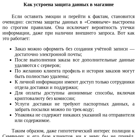
Как устроена защита данных в магазине
Если оставить эмоции и перейти к фактам, становится
очевидно: система защиты данных в «Семяныче» выстроена
по строгим правилам. Она исключает вероятность утечки
информации, даже при наличии внешнего запроса. Вот как
это работает:
Заказ можно оформить без создания учётной записи —
достаточно электронной почты;
После выполнения заказа все дополнительные данные
удаляются с серверов;
По желанию клиента профиль и история заказов могут
быть полностью удалены;
К личной информации имеют доступ только сотрудники
отдела доставки и поддержки;
Для оплаты доступны анонимные способы, включая
криптовалюту без комиссии;
Услуги доставки не требуют паспортных данных, а
забрать посылки можно по трек-коду;
Упаковка не содержит никаких указаний на отправителя
или содержимое.
Таким образом, даже гипотетический интерес полиции к
Семянычу и его базе клиентов ни к чему бы не привёл.