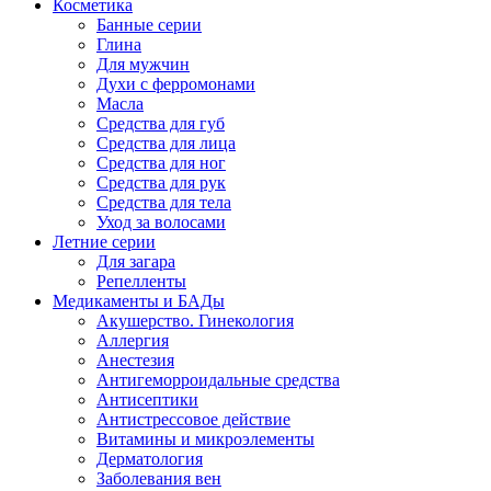
Косметика
Банные серии
Глина
Для мужчин
Духи с ферромонами
Масла
Средства для губ
Средства для лица
Средства для ног
Средства для рук
Средства для тела
Уход за волосами
Летние серии
Для загара
Репелленты
Медикаменты и БАДы
Акушерство. Гинекология
Аллергия
Анестезия
Антигеморроидальные средства
Антисептики
Антистрессовое действие
Витамины и микроэлементы
Дерматология
Заболевания вен