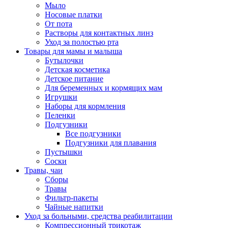
Мыло
Носовые платки
От пота
Растворы для контактных линз
Уход за полостью рта
Товары для мамы и малыша
Бутылочки
Детская косметика
Детское питание
Для беременных и кормящих мам
Игрушки
Наборы для кормления
Пеленки
Подгузники
Все подгузники
Подгузники для плавания
Пустышки
Соски
Травы, чаи
Сборы
Травы
Фильтр-пакеты
Чайные напитки
Уход за больными, средства реабилитации
Компрессионный трикотаж