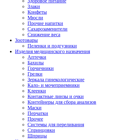
Здоровое питание
Злаки
Конфеты
Мюсли
Прочие напитки
Сахарозаменители
Снижение веса
Зоотовары
Пеленки и подгузники
Изделия медицинского назначения
Аптечки
Бахилы
Горчичники
Грелки
Зеркала гинекологические
Кало- и мочеприемники
Клеенки
Контактные линзы и очки
Контейнеры для сбора анализов
Маски
Перчатки
Прочее
Системы для переливания
Спринцовки
Шприцы