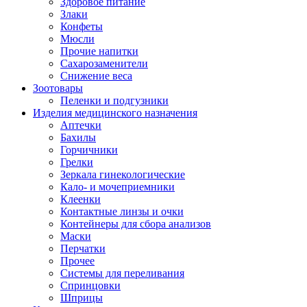
Здоровое питание
Злаки
Конфеты
Мюсли
Прочие напитки
Сахарозаменители
Снижение веса
Зоотовары
Пеленки и подгузники
Изделия медицинского назначения
Аптечки
Бахилы
Горчичники
Грелки
Зеркала гинекологические
Кало- и мочеприемники
Клеенки
Контактные линзы и очки
Контейнеры для сбора анализов
Маски
Перчатки
Прочее
Системы для переливания
Спринцовки
Шприцы