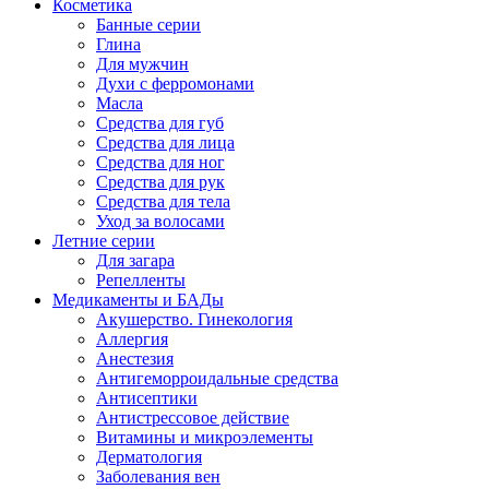
Косметика
Банные серии
Глина
Для мужчин
Духи с ферромонами
Масла
Средства для губ
Средства для лица
Средства для ног
Средства для рук
Средства для тела
Уход за волосами
Летние серии
Для загара
Репелленты
Медикаменты и БАДы
Акушерство. Гинекология
Аллергия
Анестезия
Антигеморроидальные средства
Антисептики
Антистрессовое действие
Витамины и микроэлементы
Дерматология
Заболевания вен