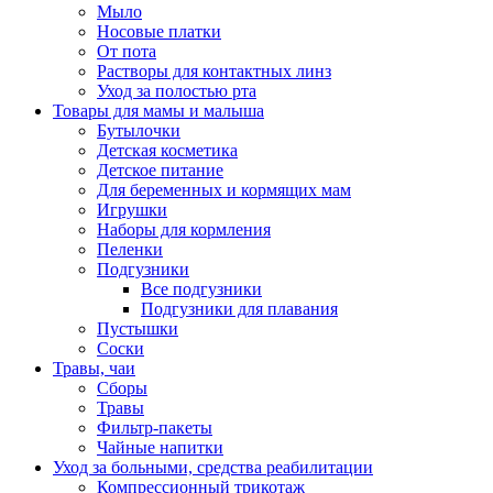
Мыло
Носовые платки
От пота
Растворы для контактных линз
Уход за полостью рта
Товары для мамы и малыша
Бутылочки
Детская косметика
Детское питание
Для беременных и кормящих мам
Игрушки
Наборы для кормления
Пеленки
Подгузники
Все подгузники
Подгузники для плавания
Пустышки
Соски
Травы, чаи
Сборы
Травы
Фильтр-пакеты
Чайные напитки
Уход за больными, средства реабилитации
Компрессионный трикотаж