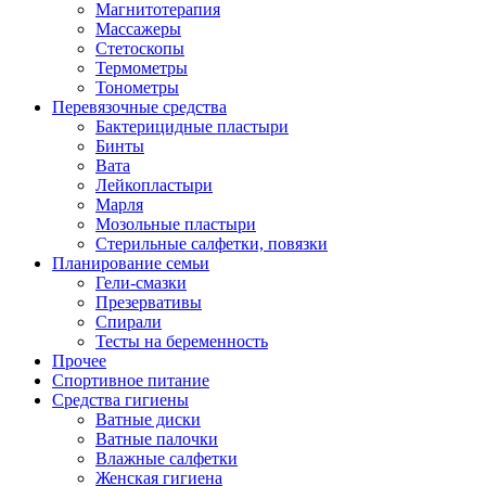
Магнитотерапия
Массажеры
Стетоскопы
Термометры
Тонометры
Перевязочные средства
Бактерицидные пластыри
Бинты
Вата
Лейкопластыри
Марля
Мозольные пластыри
Стерильные салфетки, повязки
Планирование семьи
Гели-смазки
Презервативы
Спирали
Тесты на беременность
Прочее
Спортивное питание
Средства гигиены
Ватные диски
Ватные палочки
Влажные салфетки
Женская гигиена