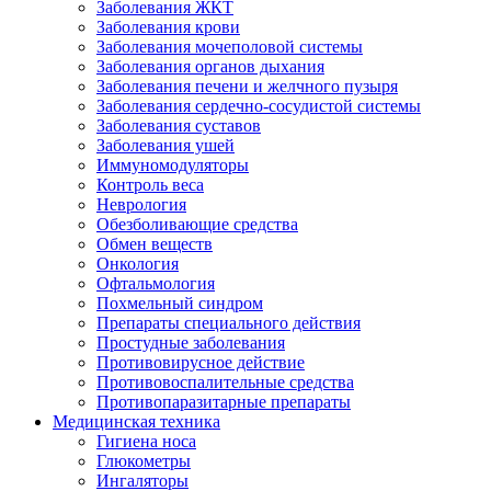
Заболевания ЖКТ
Заболевания крови
Заболевания мочеполовой системы
Заболевания органов дыхания
Заболевания печени и желчного пузыря
Заболевания сердечно-сосудистой системы
Заболевания суставов
Заболевания ушей
Иммуномодуляторы
Контроль веса
Неврология
Обезболивающие средства
Обмен веществ
Онкология
Офтальмология
Похмельный синдром
Препараты специального действия
Простудные заболевания
Противовирусное действие
Противовоспалительные средства
Противопаразитарные препараты
Медицинская техника
Гигиена носа
Глюкометры
Ингаляторы