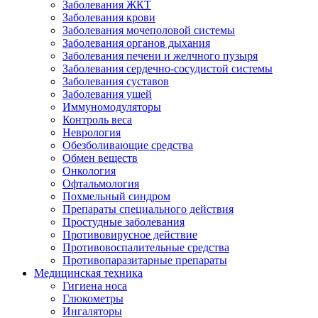
Заболевания ЖКТ
Заболевания крови
Заболевания мочеполовой системы
Заболевания органов дыхания
Заболевания печени и желчного пузыря
Заболевания сердечно-сосудистой системы
Заболевания суставов
Заболевания ушей
Иммуномодуляторы
Контроль веса
Неврология
Обезболивающие средства
Обмен веществ
Онкология
Офтальмология
Похмельный синдром
Препараты специального действия
Простудные заболевания
Противовирусное действие
Противовоспалительные средства
Противопаразитарные препараты
Медицинская техника
Гигиена носа
Глюкометры
Ингаляторы