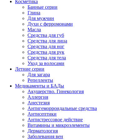
Косметика
Банные серии
Глина
Для мужчин
Духи с ферромонами
Масла
Средства для губ
Средства для лица
Средства для ног
Средства для рук
Средства для тела
Уход за волосами
Летние серии
Для загара
Репелленты
Медикаменты и БАДы
Акушерство. Гинекология
Аллергия
Анестезия
Антигеморроидальные средства
Антисептики
Антистрессовое действие
Витамины и микроэлементы
Дерматология
Заболевания вен