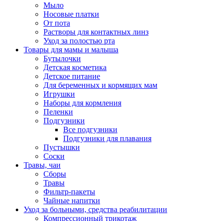
Мыло
Носовые платки
От пота
Растворы для контактных линз
Уход за полостью рта
Товары для мамы и малыша
Бутылочки
Детская косметика
Детское питание
Для беременных и кормящих мам
Игрушки
Наборы для кормления
Пеленки
Подгузники
Все подгузники
Подгузники для плавания
Пустышки
Соски
Травы, чаи
Сборы
Травы
Фильтр-пакеты
Чайные напитки
Уход за больными, средства реабилитации
Компрессионный трикотаж