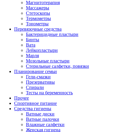
Магнитотерапия
Массажеры
Стетоскопы
Термометры
Тонометры
Перевязочные средства
Бактерицидные пластыри
Бинты
Вата
Лейкопластыри
Марля
Мозольные пластыри
Стерильные салфетки, повязки
Планирование семьи
Гели-смазки
Презервативы
Спирали
Тесты на беременность
Прочее
Спортивное питание
Средства гигиены
Ватные диски
Ватные палочки
Влажные салфетки
Женская гигиена