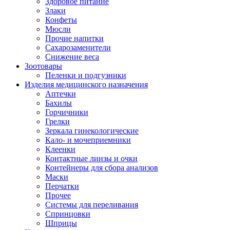
Здоровое питание
Злаки
Конфеты
Мюсли
Прочие напитки
Сахарозаменители
Снижение веса
Зоотовары
Пеленки и подгузники
Изделия медицинского назначения
Аптечки
Бахилы
Горчичники
Грелки
Зеркала гинекологические
Кало- и мочеприемники
Клеенки
Контактные линзы и очки
Контейнеры для сбора анализов
Маски
Перчатки
Прочее
Системы для переливания
Спринцовки
Шприцы