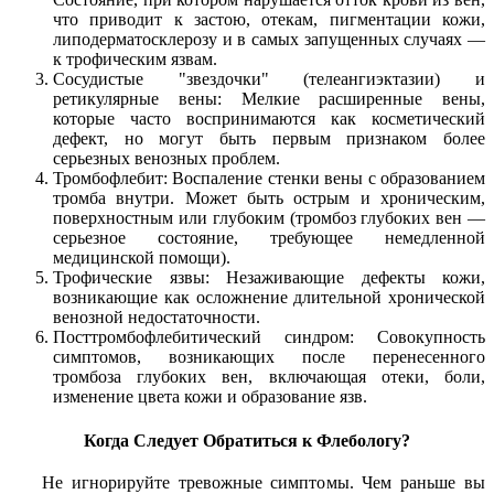
что приводит к застою, отекам, пигментации кожи,
липодерматосклерозу и в самых запущенных случаях —
к трофическим язвам.
Сосудистые "звездочки" (телеангиэктазии) и
ретикулярные вены: Мелкие расширенные вены,
которые часто воспринимаются как косметический
дефект, но могут быть первым признаком более
серьезных венозных проблем.
Тромбофлебит: Воспаление стенки вены с образованием
тромба внутри. Может быть острым и хроническим,
поверхностным или глубоким (тромбоз глубоких вен —
серьезное состояние, требующее немедленной
медицинской помощи).
Трофические язвы: Незаживающие дефекты кожи,
возникающие как осложнение длительной хронической
венозной недостаточности.
Посттромбофлебитический синдром: Совокупность
симптомов, возникающих после перенесенного
тромбоза глубоких вен, включающая отеки, боли,
изменение цвета кожи и образование язв.
Когда Следует Обратиться к Флебологу?
Не игнорируйте тревожные симптомы. Чем раньше вы