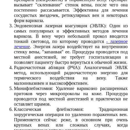
вызывает "склеивание" стенок вены, после чего она
постепенно рассасывается. Эффективна для лечения
сосудистых звездочек, ретикулярных вен и некоторых
форм варикоза.
Эндовенозная лазерная коагуляция (ЭВЛК): Один из
самых популярных и эффективных методов лечения
варикоза. В вену через небольшой прокол вводится
тонкий световод, по которому проводится
- лазерное
лечение
. Энергия лазера воздействует на внутреннюю
стенку вены, "запаивая" ее. Процедура проводится под
местной анестезией, не требует госпитализации и
позволяет пациенту быстро вернуться к обычной жизни.
Радиочастотная абляция (РЧА): Аналогичный ЭВЛК
метод, использующий радиочастотную энергию для
термического воздействия на вену. Также
малоинвазивен и высокоэффективен.
Минифлебэктомия: Удаление варикозно расширенных
притоков через микропроколы на коже. Процедура
проводится под местной анестезией и практически не
оставляет шрамов.
Классическая флебэктомия: Традиционная
хирургическая операция по удалению пораженных вен.
Применяется сейчас реже, в основном при очень
крупных венах или сложных случаях, когда