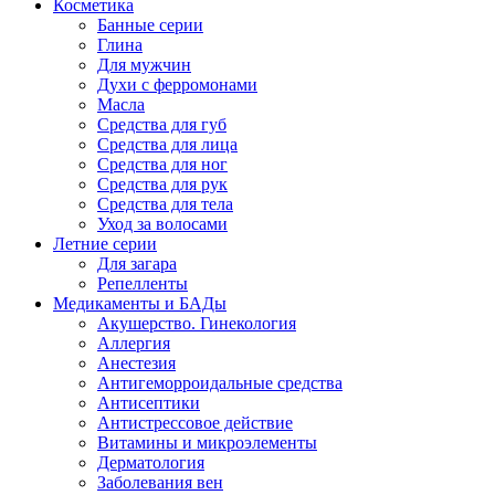
Косметика
Банные серии
Глина
Для мужчин
Духи с ферромонами
Масла
Средства для губ
Средства для лица
Средства для ног
Средства для рук
Средства для тела
Уход за волосами
Летние серии
Для загара
Репелленты
Медикаменты и БАДы
Акушерство. Гинекология
Аллергия
Анестезия
Антигеморроидальные средства
Антисептики
Антистрессовое действие
Витамины и микроэлементы
Дерматология
Заболевания вен