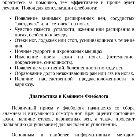
обратитесь за помощью, тем эффективнее и проще будет
лечение. Повод для консультации флеболога:
Появление видимых расширенных вен, сосудистых
"звездочек" или "сеточек" на ногах.
Чувство тяжести, усталости, жжения или распирания в
ногах, особенно к вечеру.
Отеки ног, лодыжек или стоп, усиливающиеся в течение
дня.
Ночные судороги в икроножных мышцах.
Изменение цвета кожи на ногах (потемнение,
покраснение, синюшность).
Появление уплотнений, болезненности по ходу вен.
Образование долго незаживающих ран или язв на ногах.
Наличие наследственной предрасположенности к
варикозу.
Диагностика в Кабинете Флеболога
Первичный прием у флеболога начинается со сбора
анамнеза и визуального осмотра ног. Врач оценит состояние
кожи, наличие отеков, варикозных вен, а также проведет
пальпацию (ощупывание) для выявления уплотнений.
Основным и наиболее информативным методом