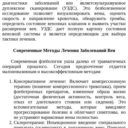
диагностики заболеваний вен являетсяультразвуковое
дуплексное сканирование (УЗДС). Это безболезненное
исследование позволяет визуализировать вены, оценить
скорость и направление кровотока, обнаружить тромбы,
определить состояние венозных клапанов и выявить участки
расширения вен. УЗДС дает полную картину состояния
венозной системы и является определяющим для выбора
тактики лечения.
Современные Методы Лечения Заболеваний Вен
Современная флебология ушла далеко от травматичных
операций прошлого. Сегодня предпочтение отдается
малоинвазивным и высокоэффективным методам:
Консервативное лечение: Включает компрессионную
терапию (ношение компрессионного трикотажа), прием
флеботропных препаратов, изменение образа жизни
(достаточная физическая активность, контроль веса,
отказ от длительного стояния или сидения). Это
вспомогательные методы, которые замедляют
прогрессирование болезни и облегчают симптомы, но
не устраняют варикозные вены полностью.
Склеротерапия: Инъекционное введение специального
препарата (склерозанта) в пораженную вену. Препарат