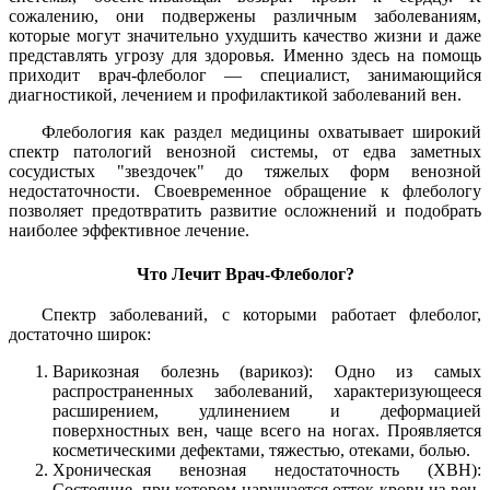
сожалению, они подвержены различным заболеваниям,
которые могут значительно ухудшить качество жизни и даже
представлять угрозу для здоровья. Именно здесь на помощь
приходит врач-флеболог — специалист, занимающийся
диагностикой, лечением и профилактикой заболеваний вен.
Флебология как раздел медицины охватывает широкий
спектр патологий венозной системы, от едва заметных
сосудистых "звездочек" до тяжелых форм венозной
недостаточности. Своевременное обращение к флебологу
позволяет предотвратить развитие осложнений и подобрать
наиболее эффективное лечение.
Что Лечит Врач-Флеболог?
Спектр заболеваний, с которыми работает флеболог,
достаточно широк:
Варикозная болезнь (варикоз): Одно из самых
распространенных заболеваний, характеризующееся
расширением, удлинением и деформацией
поверхностных вен, чаще всего на ногах. Проявляется
косметическими дефектами, тяжестью, отеками, болью.
Хроническая венозная недостаточность (ХВН):
Состояние, при котором нарушается отток крови из вен,