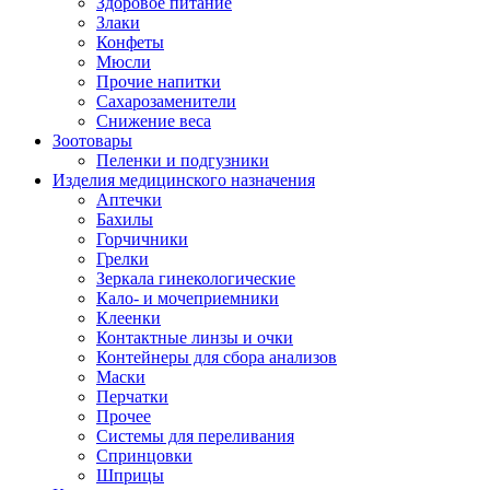
Здоровое питание
Злаки
Конфеты
Мюсли
Прочие напитки
Сахарозаменители
Снижение веса
Зоотовары
Пеленки и подгузники
Изделия медицинского назначения
Аптечки
Бахилы
Горчичники
Грелки
Зеркала гинекологические
Кало- и мочеприемники
Клеенки
Контактные линзы и очки
Контейнеры для сбора анализов
Маски
Перчатки
Прочее
Системы для переливания
Спринцовки
Шприцы