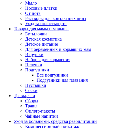
Мыло
Носовые платки
От пота
Растворы для контактных линз
Уход за полостью рта
Товары для мамы и малыша
Бутылочки
Детская косметика
Детское питание
Для беременных и кормящих мам
Игрушки
Наборы для кормления
Пеленки
Подгузники
Все подгузники
Подгузники для плавания
Пустышки
Соски
Травы, чаи
Сборы
Травы
Фильтр-пакеты
Чайные напитки
Уход за больными, средства реабилитации
Компрессионный трикотаж