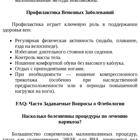
малоинвазивные методы невозможны.
Профилактика Венозных Заболеваний
Профилактика играет ключевую роль в поддержании
здоровья вен:
Регулярная физическая активность (ходьба, плавание,
езда на велосипеде).
Избегание длительного стояния или сидения.
Контроль массы тела.
Ношение комфортной обуви без высокого каблука.
Отдых с приподнятыми ногами.
При необходимости — ношение компрессионного
трикотажа (особенно при наследственной
предрасположенности или в периоды повышенной
нагрузки на ноги).
FAQ: Часто Задаваемые Вопросы о Флебологии
Насколько болезненны процедуры по лечению
варикоза?
Большинство современных малоинвазивных процедур,
таких как склеротерапия, ЭВЛК или РЧА, проводятся под