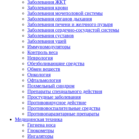
Заболевания ЖКТ
Заболевания крови
Заболевания мочеполовой системы
Заболевания органов дыхания
Заболевания печени и желчного пузыря
Заболевания сердечно-сосудистой системы
Заболевания суставов
Заболевания ушей
Иммуномодуляторы
Контроль веса
Неврология
Обезболивающие средства
Обмен веществ
Онкология
Офтальмология
Похмельный синдром
Препараты специального действия
Простудные заболевания
Противовирусное действие
Противовоспалительные средства
Противопаразитарные препараты
Медицинская техника
Гигиена носа
Глюкометры
Ингаляторы