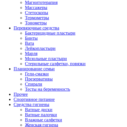
Магнитотерапия
Массажеры
Стетоскопы
Термометры
Тонометры
Перевязочные средства
Бактерицидные пластыри
Бинты
Вата
Лейкопластыри
Марля
Мозольные пластыри
Стерильные салфетки, повязки
Планирование семьи
Гели-смазки
Презервативы
Спирали
Тесты на беременность
Прочее
Спортивное питание
Средства гигиены
Ватные диски
Ватные палочки
Влажные салфетки
Женская гигиена