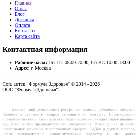
Главная
О нас
Блог
Доставка
Оплата
Контакты
Карта сайта
Контактная
информация
Рабочие часы:
Пн-Пт: 08:00-20:00, Сб-Вс: 10:00-18:00
Адрес:
г. Москва
Сеть аптек "Формула Здоровья" © 2014 - 2026
ООО "Формула Здоровья".
Данный информационный ресурс не является публичной офертой.
Наличие и стоимость товаров уточняйте по телефону. Производители
оставляют за собой право изменять технические характеристики и внешний
вид товаров без предварительного уведомления. Размещенная на сайте
информация: описания лекарственных средств, БАДов и других товаров,
носит исключительно ознакомительный характер и не может