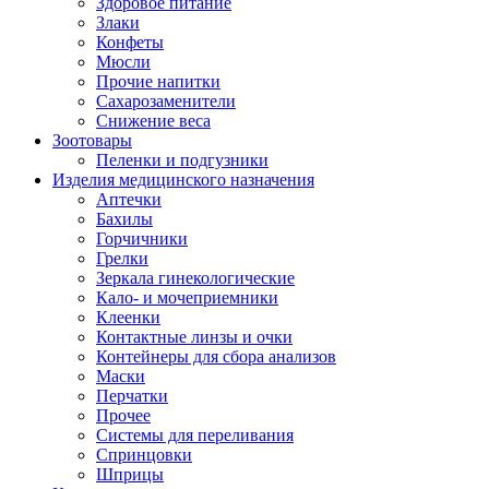
Здоровое питание
Злаки
Конфеты
Мюсли
Прочие напитки
Сахарозаменители
Снижение веса
Зоотовары
Пеленки и подгузники
Изделия медицинского назначения
Аптечки
Бахилы
Горчичники
Грелки
Зеркала гинекологические
Кало- и мочеприемники
Клеенки
Контактные линзы и очки
Контейнеры для сбора анализов
Маски
Перчатки
Прочее
Системы для переливания
Спринцовки
Шприцы