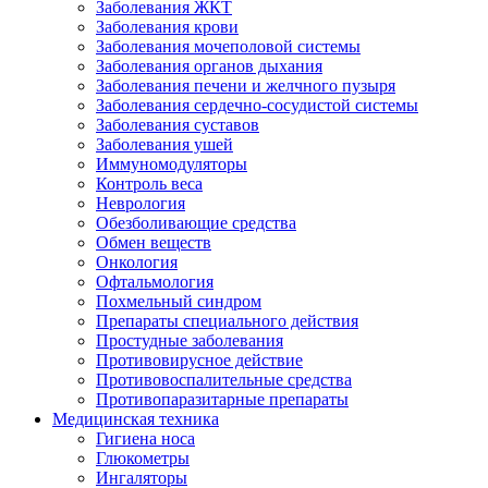
Заболевания ЖКТ
Заболевания крови
Заболевания мочеполовой системы
Заболевания органов дыхания
Заболевания печени и желчного пузыря
Заболевания сердечно-сосудистой системы
Заболевания суставов
Заболевания ушей
Иммуномодуляторы
Контроль веса
Неврология
Обезболивающие средства
Обмен веществ
Онкология
Офтальмология
Похмельный синдром
Препараты специального действия
Простудные заболевания
Противовирусное действие
Противовоспалительные средства
Противопаразитарные препараты
Медицинская техника
Гигиена носа
Глюкометры
Ингаляторы