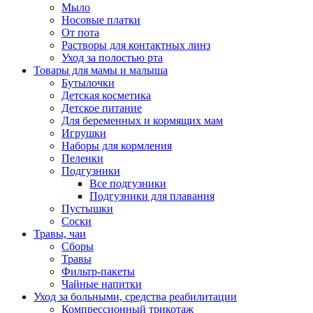
Мыло
Носовые платки
От пота
Растворы для контактных линз
Уход за полостью рта
Товары для мамы и малыша
Бутылочки
Детская косметика
Детское питание
Для беременных и кормящих мам
Игрушки
Наборы для кормления
Пеленки
Подгузники
Все подгузники
Подгузники для плавания
Пустышки
Соски
Травы, чаи
Сборы
Травы
Фильтр-пакеты
Чайные напитки
Уход за больными, средства реабилитации
Компрессионный трикотаж