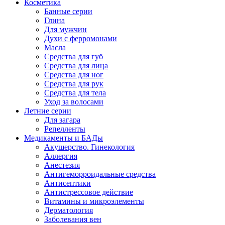
Косметика
Банные серии
Глина
Для мужчин
Духи с ферромонами
Масла
Средства для губ
Средства для лица
Средства для ног
Средства для рук
Средства для тела
Уход за волосами
Летние серии
Для загара
Репелленты
Медикаменты и БАДы
Акушерство. Гинекология
Аллергия
Анестезия
Антигеморроидальные средства
Антисептики
Антистрессовое действие
Витамины и микроэлементы
Дерматология
Заболевания вен