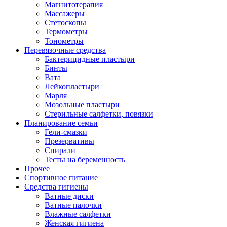
Магнитотерапия
Массажеры
Стетоскопы
Термометры
Тонометры
Перевязочные средства
Бактерицидные пластыри
Бинты
Вата
Лейкопластыри
Марля
Мозольные пластыри
Стерильные салфетки, повязки
Планирование семьи
Гели-смазки
Презервативы
Спирали
Тесты на беременность
Прочее
Спортивное питание
Средства гигиены
Ватные диски
Ватные палочки
Влажные салфетки
Женская гигиена