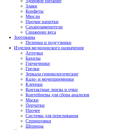
Здоровое питание
Злаки
Конфеты
Мюсли
Прочие напитки
Сахарозаменители
Снижение веса
Зоотовары
Пеленки и подгузники
Изделия медицинского назначения
Аптечки
Бахилы
Горчичники
Грелки
Зеркала гинекологические
Кало- и мочеприемники
Клеенки
Контактные линзы и очки
Контейнеры для сбора анализов
Маски
Перчатки
Прочее
Системы для переливания
Спринцовки
Шприцы