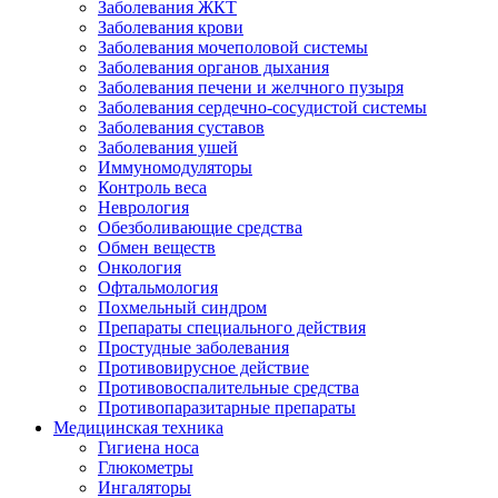
Заболевания ЖКТ
Заболевания крови
Заболевания мочеполовой системы
Заболевания органов дыхания
Заболевания печени и желчного пузыря
Заболевания сердечно-сосудистой системы
Заболевания суставов
Заболевания ушей
Иммуномодуляторы
Контроль веса
Неврология
Обезболивающие средства
Обмен веществ
Онкология
Офтальмология
Похмельный синдром
Препараты специального действия
Простудные заболевания
Противовирусное действие
Противовоспалительные средства
Противопаразитарные препараты
Медицинская техника
Гигиена носа
Глюкометры
Ингаляторы