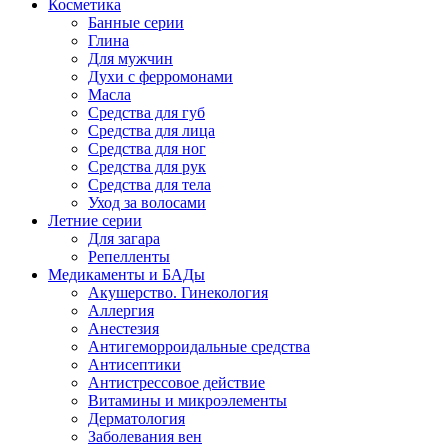
Косметика
Банные серии
Глина
Для мужчин
Духи с ферромонами
Масла
Средства для губ
Средства для лица
Средства для ног
Средства для рук
Средства для тела
Уход за волосами
Летние серии
Для загара
Репелленты
Медикаменты и БАДы
Акушерство. Гинекология
Аллергия
Анестезия
Антигеморроидальные средства
Антисептики
Антистрессовое действие
Витамины и микроэлементы
Дерматология
Заболевания вен