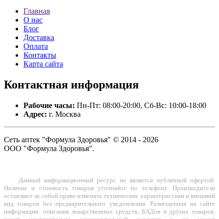
Главная
О нас
Блог
Доставка
Оплата
Контакты
Карта сайта
Контактная
информация
Рабочие часы:
Пн-Пт: 08:00-20:00, Сб-Вс: 10:00-18:00
Адрес:
г. Москва
Сеть аптек "Формула Здоровья" © 2014 - 2026
ООО "Формула Здоровья".
Данный информационный ресурс не является публичной офертой.
Наличие и стоимость товаров уточняйте по телефону. Производители
оставляют за собой право изменять технические характеристики и внешний
вид товаров без предварительного уведомления. Размещенная на сайте
информация: описания лекарственных средств, БАДов и других товаров,