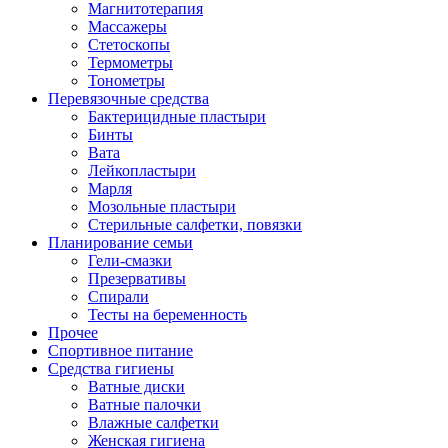
Магнитотерапия
Массажеры
Стетоскопы
Термометры
Тонометры
Перевязочные средства
Бактерицидные пластыри
Бинты
Вата
Лейкопластыри
Марля
Мозольные пластыри
Стерильные салфетки, повязки
Планирование семьи
Гели-смазки
Презервативы
Спирали
Тесты на беременность
Прочее
Спортивное питание
Средства гигиены
Ватные диски
Ватные палочки
Влажные салфетки
Женская гигиена