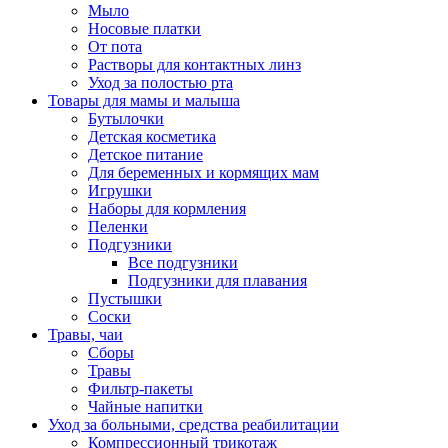
Мыло
Носовые платки
От пота
Растворы для контактных линз
Уход за полостью рта
Товары для мамы и малыша
Бутылочки
Детская косметика
Детское питание
Для беременных и кормящих мам
Игрушки
Наборы для кормления
Пеленки
Подгузники
Все подгузники
Подгузники для плавания
Пустышки
Соски
Травы, чаи
Сборы
Травы
Фильтр-пакеты
Чайные напитки
Уход за больными, средства реабилитации
Компрессионный трикотаж