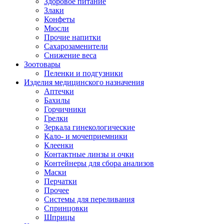
Здоровое питание
Злаки
Конфеты
Мюсли
Прочие напитки
Сахарозаменители
Снижение веса
Зоотовары
Пеленки и подгузники
Изделия медицинского назначения
Аптечки
Бахилы
Горчичники
Грелки
Зеркала гинекологические
Кало- и мочеприемники
Клеенки
Контактные линзы и очки
Контейнеры для сбора анализов
Маски
Перчатки
Прочее
Системы для переливания
Спринцовки
Шприцы