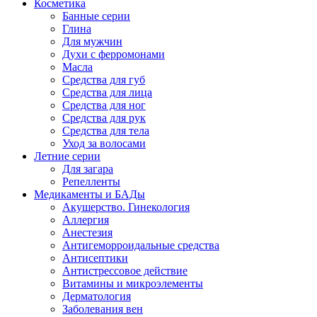
Косметика
Банные серии
Глина
Для мужчин
Духи с ферромонами
Масла
Средства для губ
Средства для лица
Средства для ног
Средства для рук
Средства для тела
Уход за волосами
Летние серии
Для загара
Репелленты
Медикаменты и БАДы
Акушерство. Гинекология
Аллергия
Анестезия
Антигеморроидальные средства
Антисептики
Антистрессовое действие
Витамины и микроэлементы
Дерматология
Заболевания вен