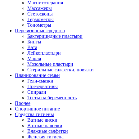
Магнитотерапия
Массажеры
Стетоскопы
Термометры
Тонометры
Перевязочные средства
Бактерицидные пластыри
Бинты
Вата
Лейкопластыри
Марля
Мозольные пластыри
Стерильные салфетки, повязки
Планирование семьи
Гели-смазки
Презервативы
Спирали
Тесты на беременность
Прочее
Спортивное питание
Средства гигиены
Ватные диски
Ватные палочки
Влажные салфетки
Женская гигиена