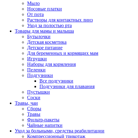
Мыло
Носовые платки
От пота
Растворы для контактных линз
Уход за полостью рта
Товары для мамы и малыша
Бутылочки
Детская косметика
Детское питание
Для беременных и кормящих мам
Игрушки
Наборы для кормления
Пеленки
Подгузники
Все подгузники
Подгузники для плавания
Пустышки
Соски
Травы, чаи
Сборы
Травы
Фильтр-пакеты
Чайные напитки
Уход за больными, средства реабилитации
Компрессионный трикотаж