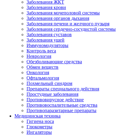
Заболевания ЖКТ
Заболевания крови
Заболевания мочеполовой системы
Заболевания органов дыхания
Заболевания печени и желчного пузыря
Заболевания сердечно-сосудистой системы
Заболевания суставов
Заболевания ушей
Иммуномодуляторы
Контроль веса
Неврология
Обезболивающие средства
Обмен веществ
Онкология
Офтальмология
Похмельный синдром
Препараты специального действия
Простудные заболевания
Противовирусное действие
Противовоспалительные средства
Противопаразитарные препараты
Медицинская техника
Гигиена носа
Глюкометры
Ингаляторы