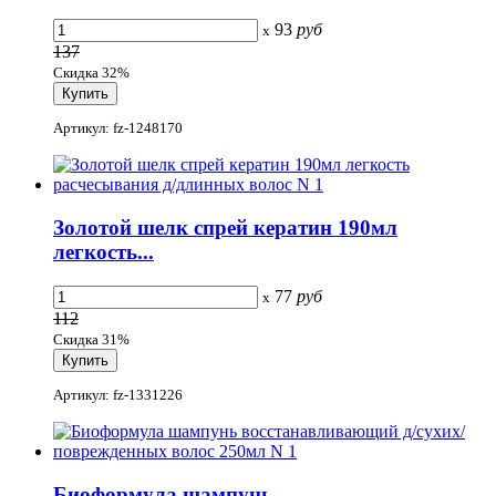
93
руб
x
137
Скидка 32%
Артикул: fz-1248170
Золотой шелк спрей кератин 190мл
легкость...
77
руб
x
112
Скидка 31%
Артикул: fz-1331226
Биоформула шампунь