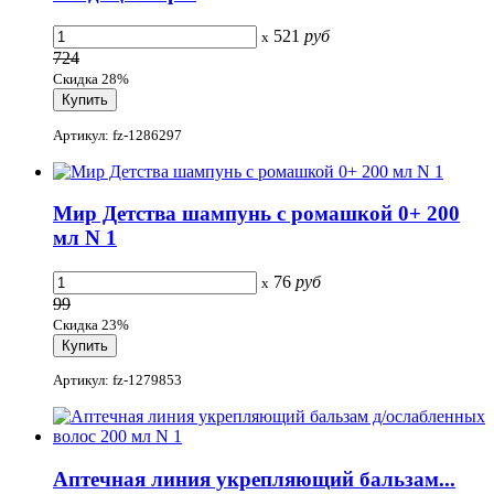
521
руб
x
724
Скидка 28%
Артикул: fz-1286297
Мир Детства шампунь с ромашкой 0+ 200
мл N 1
76
руб
x
99
Скидка 23%
Артикул: fz-1279853
Аптечная линия укрепляющий бальзам...