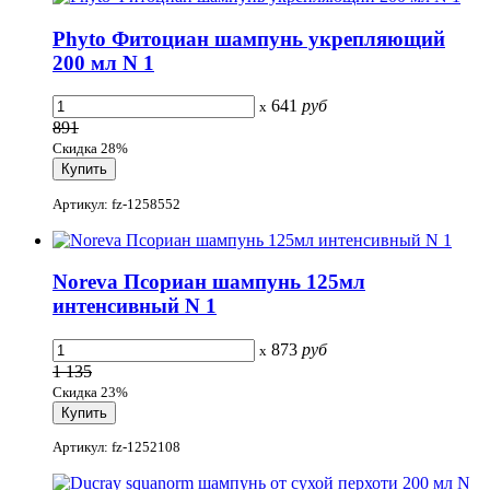
Phyto Фитоциан шампунь укрепляющий
200 мл N 1
641
руб
x
891
Скидка 28%
Артикул: fz-1258552
Noreva Псориан шампунь 125мл
интенсивный N 1
873
руб
x
1 135
Скидка 23%
Артикул: fz-1252108