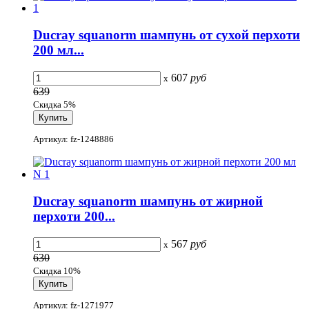
Ducray squanorm шампунь от сухой перхоти
200 мл...
607
руб
x
639
Скидка 5%
Артикул: fz-1248886
Ducray squanorm шампунь от жирной
перхоти 200...
567
руб
x
630
Скидка 10%
Артикул: fz-1271977