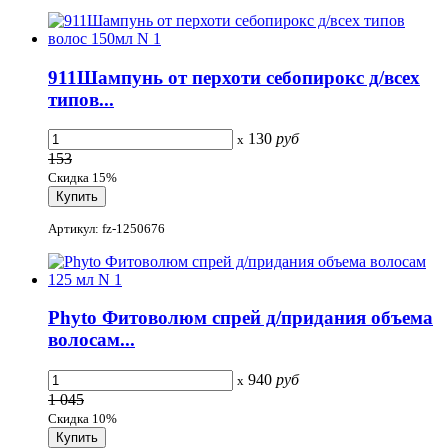
911Шампунь от перхоти себопирокс д/всех
типов...
130
руб
x
153
Скидка 15%
Артикул: fz-1250676
Phyto Фитоволюм спрей д/придания объема
волосам...
940
руб
x
1 045
Скидка 10%