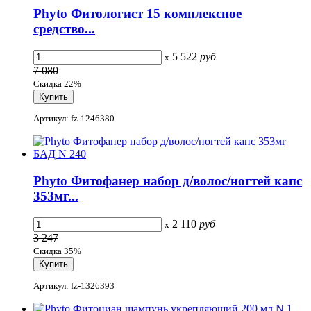
Phyto Фитологист 15 комплексное
средство...
5 522
руб
x
7 080
Скидка 22%
Артикул: fz-1246380
Phyto Фитофанер набор д/волос/ногтей капс
353мг...
2 110
руб
x
3 247
Скидка 35%
Артикул: fz-1326393