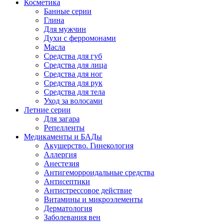
Косметика
Банные серии
Глина
Для мужчин
Духи с ферромонами
Масла
Средства для губ
Средства для лица
Средства для ног
Средства для рук
Средства для тела
Уход за волосами
Летние серии
Для загара
Репелленты
Медикаменты и БАДы
Акушерство. Гинекология
Аллергия
Анестезия
Антигеморроидальные средства
Антисептики
Антистрессовое действие
Витамины и микроэлементы
Дерматология
Заболевания вен