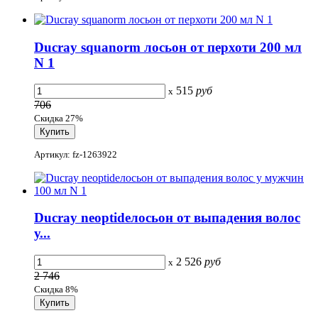
Ducray squanorm лосьон от перхоти 200 мл
N 1
515
руб
x
706
Скидка 27%
Артикул: fz-1263922
Ducray neoptideлосьон от выпадения волос
у...
2 526
руб
x
2 746
Скидка 8%