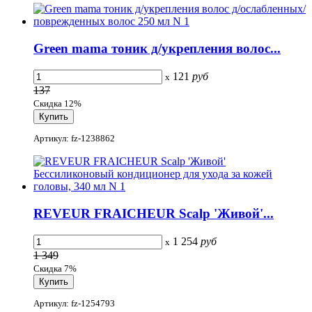
Green mama тоник д/укрепления волос...
121
руб
x
137
Скидка 12%
Артикул: fz-1238862
REVEUR FRAICHEUR Scalp 'Живой'...
1 254
руб
x
1 349
Скидка 7%
Артикул: fz-1254793