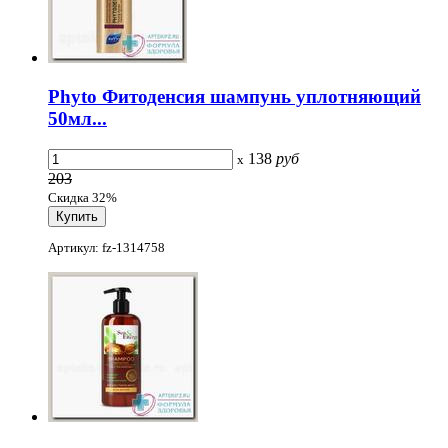
Phyto Фитоденсия шампунь уплотняющий
50мл...
138
руб
x
203
Скидка 32%
Артикул: fz-1314758