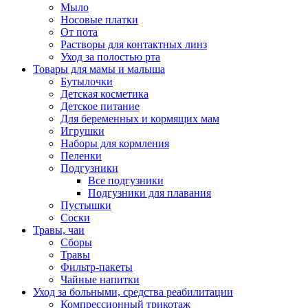
Мыло
Носовые платки
От пота
Растворы для контактных линз
Уход за полостью рта
Товары для мамы и малыша
Бутылочки
Детская косметика
Детское питание
Для беременных и кормящих мам
Игрушки
Наборы для кормления
Пеленки
Подгузники
Все подгузники
Подгузники для плавания
Пустышки
Соски
Травы, чаи
Сборы
Травы
Фильтр-пакеты
Чайные напитки
Уход за больными, средства реабилитации
Компрессионный трикотаж