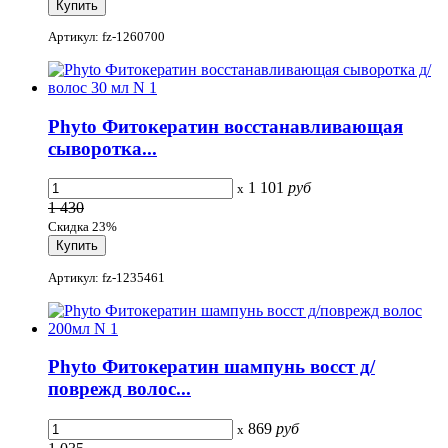
Артикул: fz-1260700
Phyto Фитокератин восстанавливающая
сыворотка...
1 101
руб
x
1 430
Скидка 23%
Артикул: fz-1235461
Phyto Фитокератин шампунь восст д/
поврежд волос...
869
руб
x