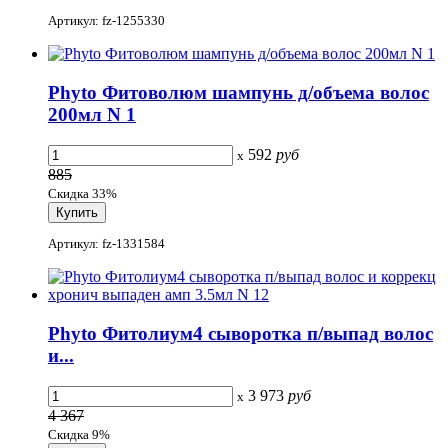
Артикул: fz-1255330
Phyto Фитоволюм шампунь д/объема волос
200мл N 1
592
руб
x
885
Скидка 33%
Артикул: fz-1331584
Phyto Фитолиум4 сыворотка п/выпад волос
и...
3 973
руб
x
4 367
Скидка 9%