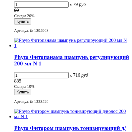
79
руб
x
99
Скидка 20%
Артикул: fz-1295963
Phyto Фитопанама шампунь регулирующий
200 мл N 1
716
руб
x
885
Скидка 19%
Артикул: fz-1323529
Phyto Фитором шампунь тонизирующий д/