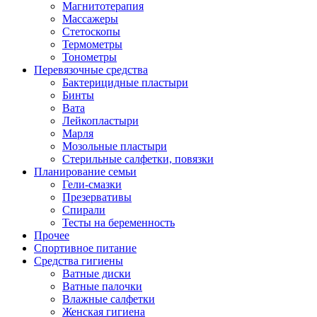
Магнитотерапия
Массажеры
Стетоскопы
Термометры
Тонометры
Перевязочные средства
Бактерицидные пластыри
Бинты
Вата
Лейкопластыри
Марля
Мозольные пластыри
Стерильные салфетки, повязки
Планирование семьи
Гели-смазки
Презервативы
Спирали
Тесты на беременность
Прочее
Спортивное питание
Средства гигиены
Ватные диски
Ватные палочки
Влажные салфетки
Женская гигиена