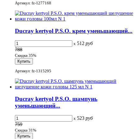
Артикул: fz-1277168
Ducray kertyol P.S.O. крем уменьшающий...
512
руб
x
788
Скидка 35%
Артикул: fz-1315295
Ducray kertyol P.S.O. шампунь
уменьшающий...
523
руб
x
759
Скидка 31%