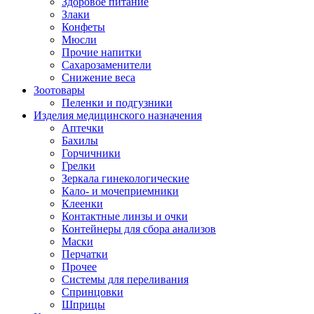
Здоровое питание
Злаки
Конфеты
Мюсли
Прочие напитки
Сахарозаменители
Снижение веса
Зоотовары
Пеленки и подгузники
Изделия медицинского назначения
Аптечки
Бахилы
Горчичники
Грелки
Зеркала гинекологические
Кало- и мочеприемники
Клеенки
Контактные линзы и очки
Контейнеры для сбора анализов
Маски
Перчатки
Прочее
Системы для переливания
Спринцовки
Шприцы