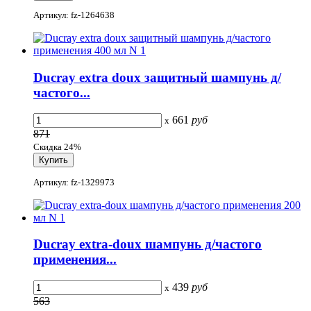
Артикул: fz-1264638
Ducray extra doux защитный шампунь д/
частого...
661
руб
x
871
Скидка 24%
Артикул: fz-1329973
Ducray extra-doux шампунь д/частого
применения...
439
руб
x
563