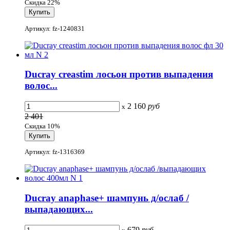
Скидка 22%
Артикул: fz-1240831
Ducray creastim лосьон против выпадения
волос...
2 160
руб
x
2 401
Скидка 10%
Артикул: fz-1316369
Ducray anaphase+ шампунь д/ослаб /
выпадающих...
679
руб