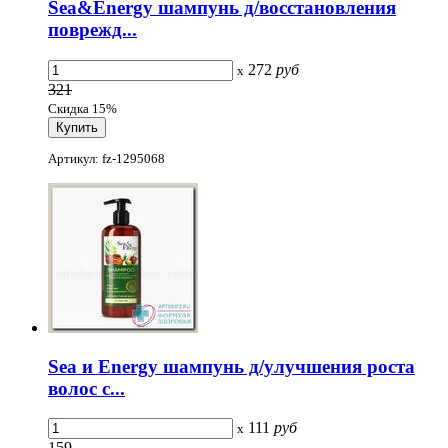
Sea&Energy шампунь д/восстановления
поврежд...
272
руб
x
321
Скидка 15%
Артикул: fz-1295068
Sea и Energy шампунь д/улучшения роста
волос с...
111
руб
x
159