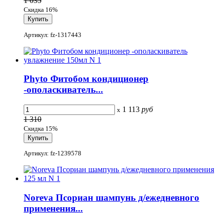
1 035
Скидка 16%
Артикул: fz-1317443
Phyto Фитобом кондиционер
-ополаскиватель...
1 113
руб
x
1 310
Скидка 15%
Артикул: fz-1239578
Noreva Псориан шампунь д/ежедневного
применения...