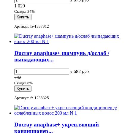
x
1 029
Скидка 34%
Артикул: fz-1337312
Ducray anaphase+ шампунь д/ослаб /
выпадающих...
682
руб
x
742
Скидка 8%
Артикул: fz-1238325
Ducray anaphase+ укрепляющий
кондиционер...