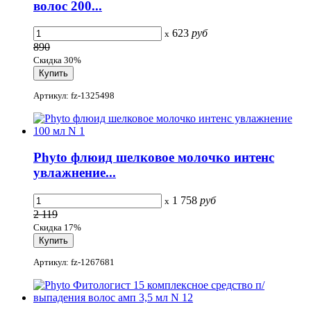
волос 200...
623
руб
x
890
Скидка 30%
Артикул: fz-1325498
Phyto флюид шелковое молочко интенс
увлажнение...
1 758
руб
x
2 119
Скидка 17%
Артикул: fz-1267681