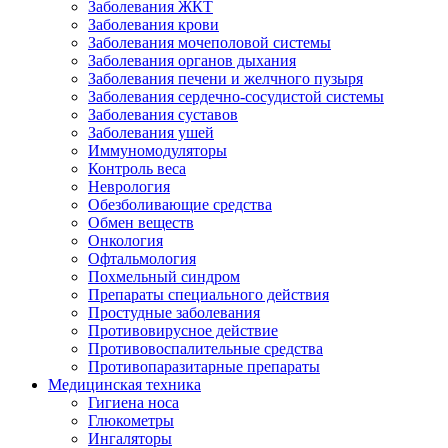
Заболевания ЖКТ
Заболевания крови
Заболевания мочеполовой системы
Заболевания органов дыхания
Заболевания печени и желчного пузыря
Заболевания сердечно-сосудистой системы
Заболевания суставов
Заболевания ушей
Иммуномодуляторы
Контроль веса
Неврология
Обезболивающие средства
Обмен веществ
Онкология
Офтальмология
Похмельный синдром
Препараты специального действия
Простудные заболевания
Противовирусное действие
Противовоспалительные средства
Противопаразитарные препараты
Медицинская техника
Гигиена носа
Глюкометры
Ингаляторы