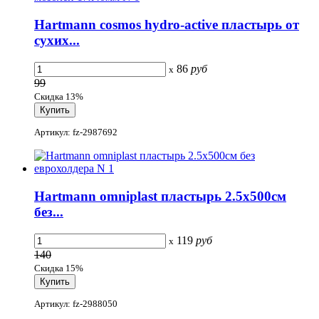
Hartmann cosmos hydro-active пластырь от
сухих...
86
руб
x
99
Скидка 13%
Артикул: fz-2987692
Hartmann omniplast пластырь 2.5х500см
без...
119
руб
x
140
Скидка 15%
Артикул: fz-2988050