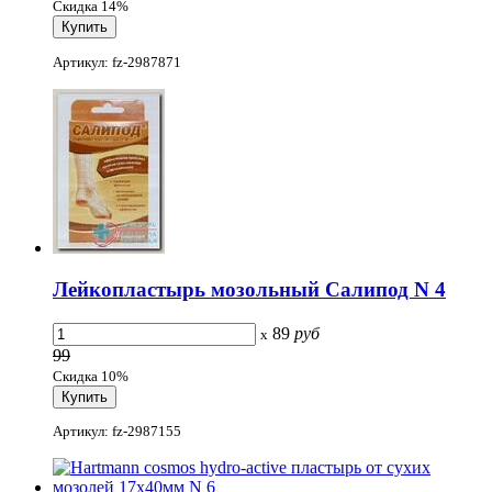
Скидка 14%
Артикул: fz-2987871
Лейкопластырь мозольный Салипод N 4
89
руб
x
99
Скидка 10%
Артикул: fz-2987155