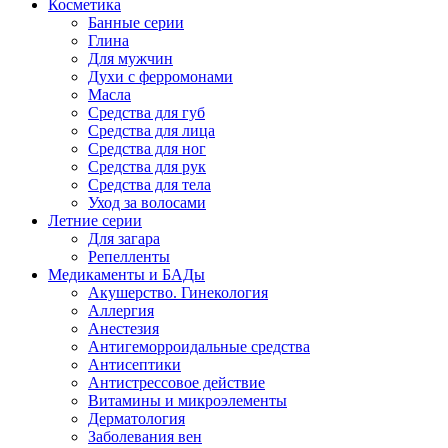
Косметика
Банные серии
Глина
Для мужчин
Духи с ферромонами
Масла
Средства для губ
Средства для лица
Средства для ног
Средства для рук
Средства для тела
Уход за волосами
Летние серии
Для загара
Репелленты
Медикаменты и БАДы
Акушерство. Гинекология
Аллергия
Анестезия
Антигеморроидальные средства
Антисептики
Антистрессовое действие
Витамины и микроэлементы
Дерматология
Заболевания вен