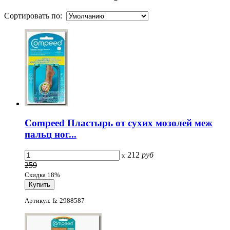
Сортировать по:
Compeed Пластырь от сухих мозолей меж
пальц ног...
212
руб
x
259
Скидка 18%
Артикул: fz-2988587