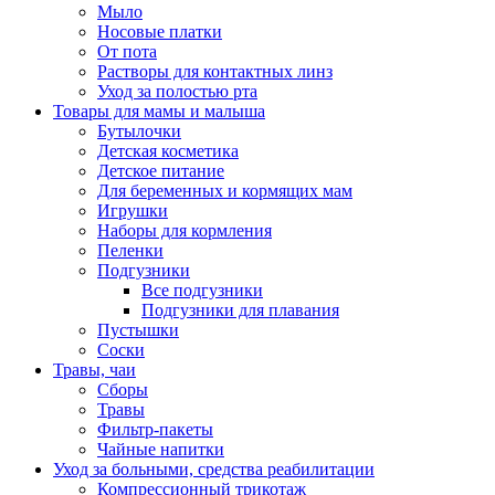
Мыло
Носовые платки
От пота
Растворы для контактных линз
Уход за полостью рта
Товары для мамы и малыша
Бутылочки
Детская косметика
Детское питание
Для беременных и кормящих мам
Игрушки
Наборы для кормления
Пеленки
Подгузники
Все подгузники
Подгузники для плавания
Пустышки
Соски
Травы, чаи
Сборы
Травы
Фильтр-пакеты
Чайные напитки
Уход за больными, средства реабилитации
Компрессионный трикотаж