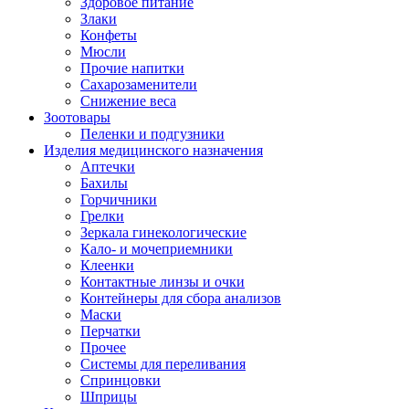
Здоровое питание
Злаки
Конфеты
Мюсли
Прочие напитки
Сахарозаменители
Снижение веса
Зоотовары
Пеленки и подгузники
Изделия медицинского назначения
Аптечки
Бахилы
Горчичники
Грелки
Зеркала гинекологические
Кало- и мочеприемники
Клеенки
Контактные линзы и очки
Контейнеры для сбора анализов
Маски
Перчатки
Прочее
Системы для переливания
Спринцовки
Шприцы