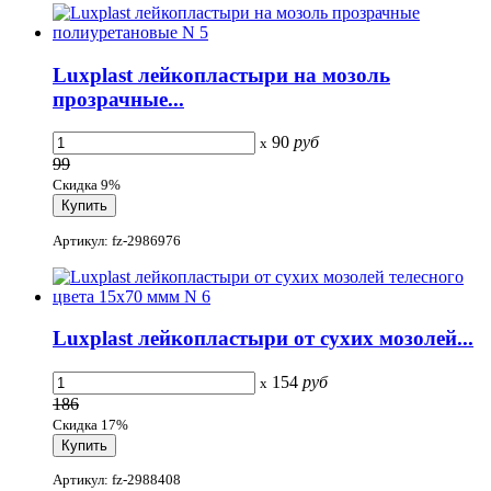
Luxplast лейкопластыри на мозоль
прозрачные...
90
руб
x
99
Скидка 9%
Артикул: fz-2986976
Luxplast лейкопластыри от сухих мозолей...
154
руб
x
186
Скидка 17%
Артикул: fz-2988408