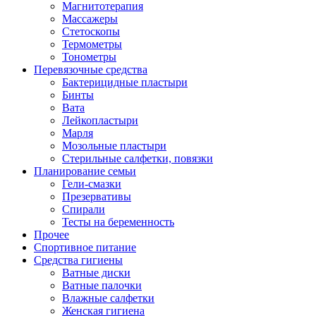
Магнитотерапия
Массажеры
Стетоскопы
Термометры
Тонометры
Перевязочные средства
Бактерицидные пластыри
Бинты
Вата
Лейкопластыри
Марля
Мозольные пластыри
Стерильные салфетки, повязки
Планирование семьи
Гели-смазки
Презервативы
Спирали
Тесты на беременность
Прочее
Спортивное питание
Средства гигиены
Ватные диски
Ватные палочки
Влажные салфетки
Женская гигиена