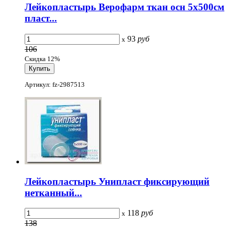
Лейкопластырь Верофарм ткан осн 5х500см
пласт...
93
руб
x
106
Скидка 12%
Артикул: fz-2987513
Лейкопластырь Унипласт фиксирующий
нетканный...
118
руб
x
138