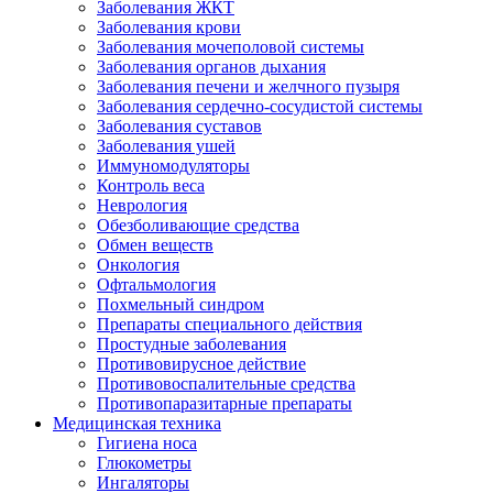
Заболевания ЖКТ
Заболевания крови
Заболевания мочеполовой системы
Заболевания органов дыхания
Заболевания печени и желчного пузыря
Заболевания сердечно-сосудистой системы
Заболевания суставов
Заболевания ушей
Иммуномодуляторы
Контроль веса
Неврология
Обезболивающие средства
Обмен веществ
Онкология
Офтальмология
Похмельный синдром
Препараты специального действия
Простудные заболевания
Противовирусное действие
Противовоспалительные средства
Противопаразитарные препараты
Медицинская техника
Гигиена носа
Глюкометры
Ингаляторы