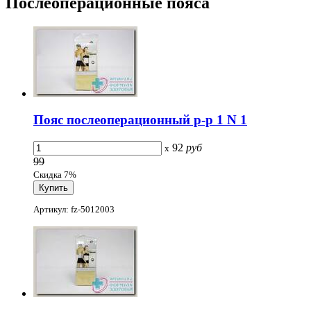
Послеоперационные пояса
Пояс послеоперационный р-р 1 N 1
92
руб
x
99
Скидка 7%
Артикул: fz-5012003