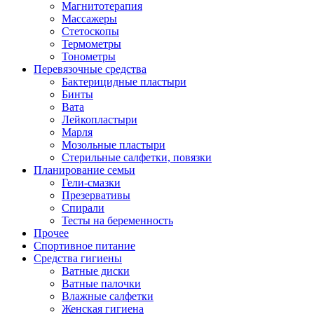
Магнитотерапия
Массажеры
Стетоскопы
Термометры
Тонометры
Перевязочные средства
Бактерицидные пластыри
Бинты
Вата
Лейкопластыри
Марля
Мозольные пластыри
Стерильные салфетки, повязки
Планирование семьи
Гели-смазки
Презервативы
Спирали
Тесты на беременность
Прочее
Спортивное питание
Средства гигиены
Ватные диски
Ватные палочки
Влажные салфетки
Женская гигиена