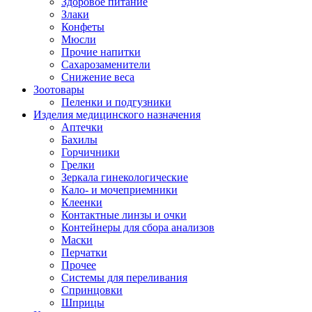
Здоровое питание
Злаки
Конфеты
Мюсли
Прочие напитки
Сахарозаменители
Снижение веса
Зоотовары
Пеленки и подгузники
Изделия медицинского назначения
Аптечки
Бахилы
Горчичники
Грелки
Зеркала гинекологические
Кало- и мочеприемники
Клеенки
Контактные линзы и очки
Контейнеры для сбора анализов
Маски
Перчатки
Прочее
Системы для переливания
Спринцовки
Шприцы