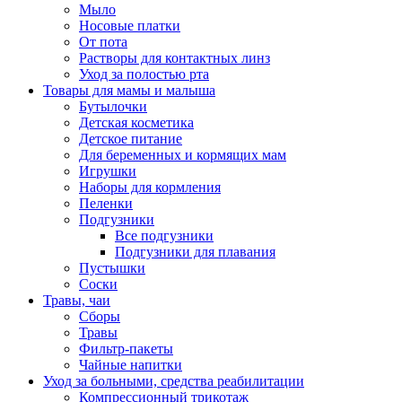
Мыло
Носовые платки
От пота
Растворы для контактных линз
Уход за полостью рта
Товары для мамы и малыша
Бутылочки
Детская косметика
Детское питание
Для беременных и кормящих мам
Игрушки
Наборы для кормления
Пеленки
Подгузники
Все подгузники
Подгузники для плавания
Пустышки
Соски
Травы, чаи
Сборы
Травы
Фильтр-пакеты
Чайные напитки
Уход за больными, средства реабилитации
Компрессионный трикотаж