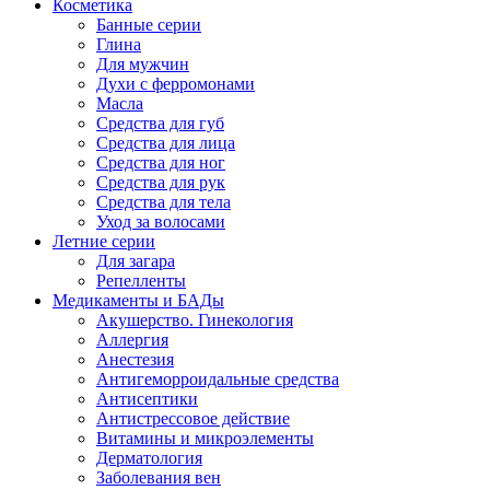
Косметика
Банные серии
Глина
Для мужчин
Духи с ферромонами
Масла
Средства для губ
Средства для лица
Средства для ног
Средства для рук
Средства для тела
Уход за волосами
Летние серии
Для загара
Репелленты
Медикаменты и БАДы
Акушерство. Гинекология
Аллергия
Анестезия
Антигеморроидальные средства
Антисептики
Антистрессовое действие
Витамины и микроэлементы
Дерматология
Заболевания вен