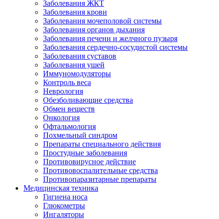
Заболевания ЖКТ
Заболевания крови
Заболевания мочеполовой системы
Заболевания органов дыхания
Заболевания печени и желчного пузыря
Заболевания сердечно-сосудистой системы
Заболевания суставов
Заболевания ушей
Иммуномодуляторы
Контроль веса
Неврология
Обезболивающие средства
Обмен веществ
Онкология
Офтальмология
Похмельный синдром
Препараты специального действия
Простудные заболевания
Противовирусное действие
Противовоспалительные средства
Противопаразитарные препараты
Медицинская техника
Гигиена носа
Глюкометры
Ингаляторы