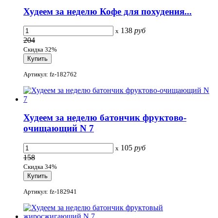
Худеем за неделю Кофе для похудения...
138
руб
x
204
Скидка 32%
Артикул: fz-182762
Худеем за неделю батончик фруктово-
очищающий N 7
105
руб
x
158
Скидка 34%
Артикул: fz-182941