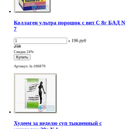
Коллаген ультра порошок с вит С 8г БАД N
7
196
руб
x
258
Скидка 24%
Артикул: fz-186879
Худеем за неделю суп тыквенный с