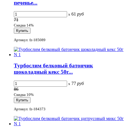
печенье...
61
руб
x
71
Скидка 14%
Артикул: fz-185089
Турбослим белковый батончик
шоколадный кекс 50г...
77
руб
x
86
Скидка 10%
Артикул: fz-184373