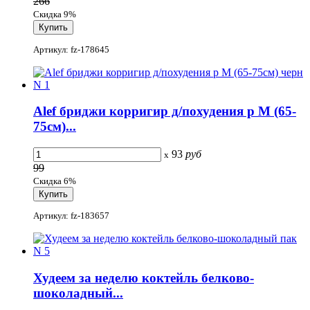
266
Скидка 9%
Артикул: fz-178645
Alef бриджи корригир д/похудения р М (65-
75см)...
93
руб
x
99
Скидка 6%
Артикул: fz-183657
Худеем за неделю коктейль белково-
шоколадный...