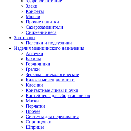
Здоровое питание
Злаки
Конфеты
Мюсли
Прочие напитки
Сахарозаменители
Снижение веса
Зоотовары
Пеленки и подгузники
Изделия медицинского назначения
Аптечки
Бахилы
Горчичники
Грелки
Зеркала гинекологические
Кало- и мочеприемники
Клеенки
Контактные линзы и очки
Контейнеры для сбора анализов
Маски
Перчатки
Прочее
Системы для переливания
Спринцовки
Шприцы