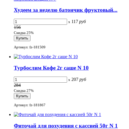
Худеем за неделю батончик фруктовый...
117
руб
x
156
Скидка 25%
Артикул: fz-181509
Турбослим Кофе 2г саше N 10
207
руб
x
284
Скидка 27%
Артикул: fz-181867
Фиточай для похудения с кассией 50г N 1