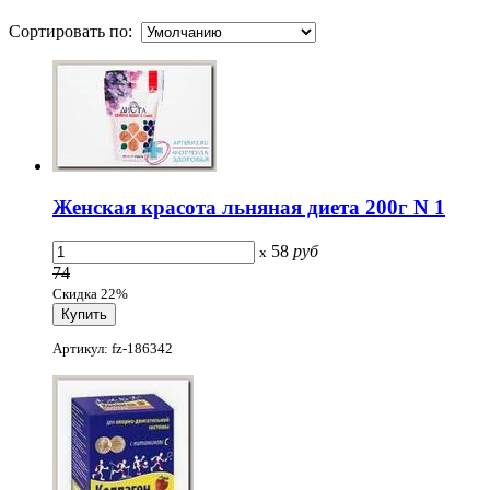
Сортировать по:
Женская красота льняная диета 200г N 1
58
руб
x
74
Скидка 22%
Артикул: fz-186342