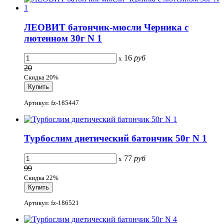
ЛЕОВИТ батончик-мюсли Черника с
лютеином 30г N 1
16
руб
x
20
Скидка 20%
Артикул: fz-185447
Турбослим диетический батончик 50г N 1
77
руб
x
99
Скидка 22%
Артикул: fz-186521