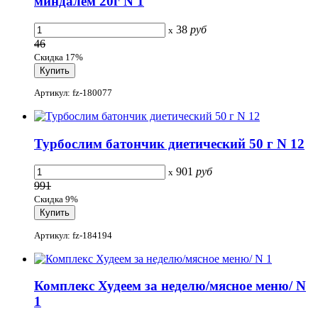
миндалем 20г N 1
38
руб
x
46
Скидка 17%
Артикул: fz-180077
Турбослим батончик диетический 50 г N 12
901
руб
x
991
Скидка 9%
Артикул: fz-184194
Комплекс Худеем за неделю/мясное меню/ N
1