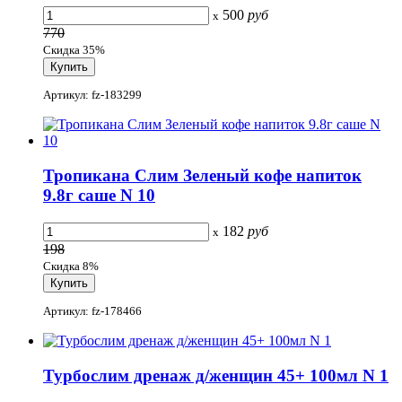
500
руб
x
770
Скидка 35%
Артикул: fz-183299
Тропикана Слим Зеленый кофе напиток
9.8г саше N 10
182
руб
x
198
Скидка 8%
Артикул: fz-178466
Турбослим дренаж д/женщин 45+ 100мл N 1