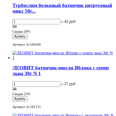
Турбослим белковый батончик цитрусовый
микс 50г...
42
руб
x
59
Скидка 29%
Артикул: fz-182046
ЛЕОВИТ батончик-мюсли Яблоко с семен
льна 30г N 1
27
руб
x
36
Скидка 25%
Артикул: fz-181151