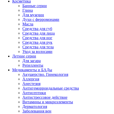
Косметика
Банные серии
Глина
Для мужчин
Духи с ферромонами
Масла
Средства для губ
Средства для лица
Средства для ног
Средства для рук
Средства для тела
Уход за волосами
Летние серии
Для загара
Репелленты
Медикаменты и БАДы
Акушерство. Гинекология
Аллергия
Анестезия
Антигеморроидальные средства
Антисептики
Антистрессовое действие
Витамины и микроэлементы
Дерматология
Заболевания вен