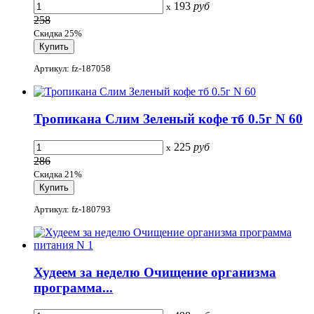
193
руб
x
258
Скидка 25%
Артикул: fz-187058
Тропикана Слим Зеленый кофе тб 0.5г N 60
225
руб
x
286
Скидка 21%
Артикул: fz-180793
Худеем за неделю Очищение организма
программа...