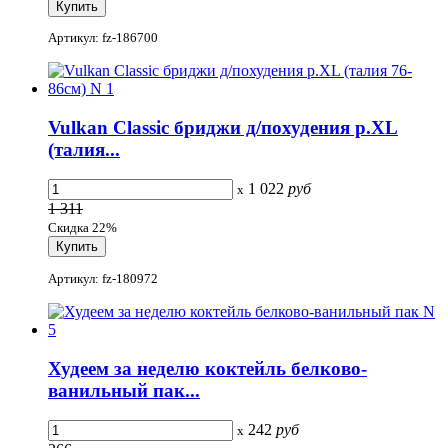
Артикул: fz-186700
Vulkan Classic бриджи д/похудения р.XL
(талия...
1 022
руб
x
1 311
Скидка 22%
Артикул: fz-180972
Худеем за неделю коктейль белково-
ванильный пак...
242
руб
x