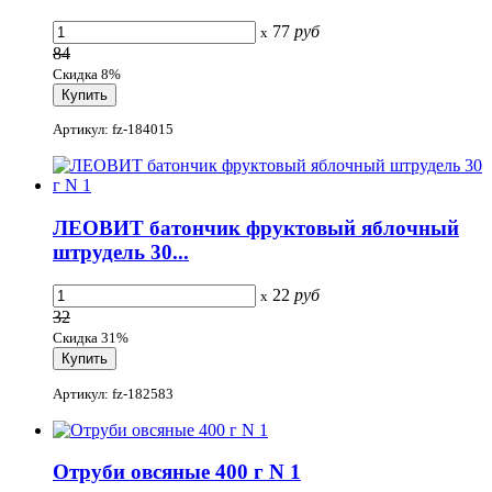
77
руб
x
84
Скидка 8%
Артикул: fz-184015
ЛЕОВИТ батончик фруктовый яблочный
штрудель 30...
22
руб
x
32
Скидка 31%
Артикул: fz-182583
Отруби овсяные 400 г N 1