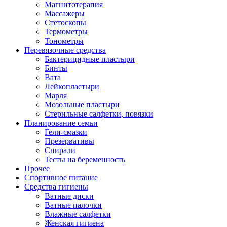
Магнитотерапия
Массажеры
Стетоскопы
Термометры
Тонометры
Перевязочные средства
Бактерицидные пластыри
Бинты
Вата
Лейкопластыри
Марля
Мозольные пластыри
Стерильные салфетки, повязки
Планирование семьи
Гели-смазки
Презервативы
Спирали
Тесты на беременность
Прочее
Спортивное питание
Средства гигиены
Ватные диски
Ватные палочки
Влажные салфетки
Женская гигиена