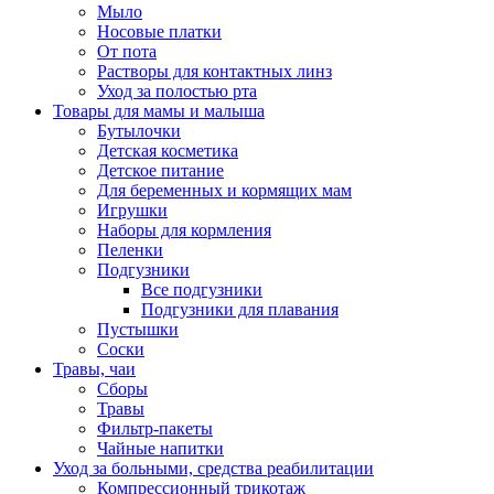
Мыло
Носовые платки
От пота
Растворы для контактных линз
Уход за полостью рта
Товары для мамы и малыша
Бутылочки
Детская косметика
Детское питание
Для беременных и кормящих мам
Игрушки
Наборы для кормления
Пеленки
Подгузники
Все подгузники
Подгузники для плавания
Пустышки
Соски
Травы, чаи
Сборы
Травы
Фильтр-пакеты
Чайные напитки
Уход за больными, средства реабилитации
Компрессионный трикотаж