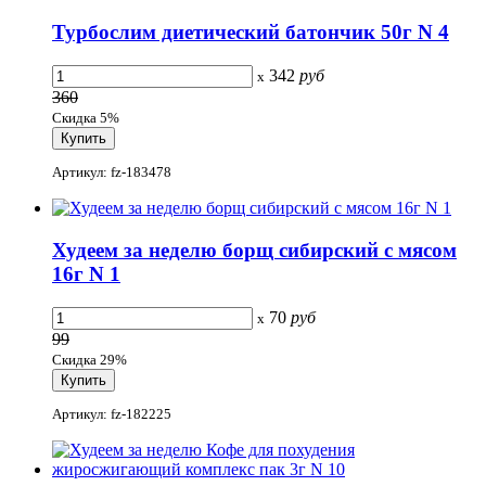
Турбослим диетический батончик 50г N 4
342
руб
x
360
Скидка 5%
Артикул: fz-183478
Худеем за неделю борщ сибирский с мясом
16г N 1
70
руб
x
99
Скидка 29%
Артикул: fz-182225