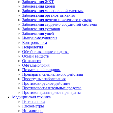
Заболевания ЖКТ
Заболевания крови
Заболевания мочеполовой системы
Заболевания органов дыхания
Заболевания печени и желчного пузыря
Заболевания сердечно-сосудистой системы
Заболевания суставов
Заболевания ушей
Иммуномодуляторы
Контроль веса
Неврология
Обезболивающие средства
Обмен веществ
Онкология
Офтальмология
Похмельный синдром
Препараты специального действия
Простудные заболевания
Противовирусное действие
Противовоспалительные средства
Противопаразитарные препараты
Медицинская техника
Гигиена носа
Глюкометры
Ингаляторы