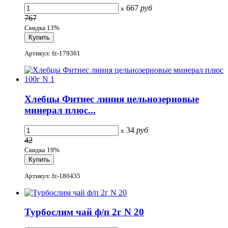
667
руб
x
767
Скидка 13%
Артикул: fz-179361
Хлебцы Фитнес линия цельнозерновые
минерал плюс...
34
руб
x
42
Скидка 19%
Артикул: fz-180435
Турбослим чай ф/п 2г N 20