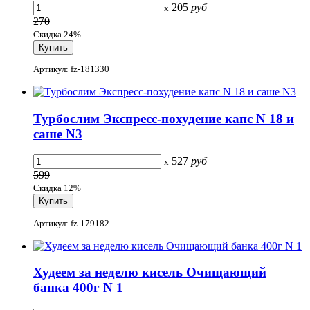
205
руб
x
270
Скидка 24%
Артикул: fz-181330
Турбослим Экспресс-похудение капс N 18 и
саше N3
527
руб
x
599
Скидка 12%
Артикул: fz-179182
Худеем за неделю кисель Очищающий
банка 400г N 1