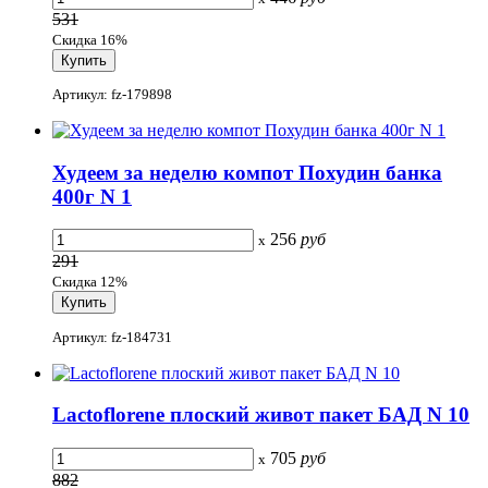
531
Скидка 16%
Артикул: fz-179898
Худеем за неделю компот Похудин банка
400г N 1
256
руб
x
291
Скидка 12%
Артикул: fz-184731
Lactoflorene плоский живот пакет БАД N 10
705
руб
x
882