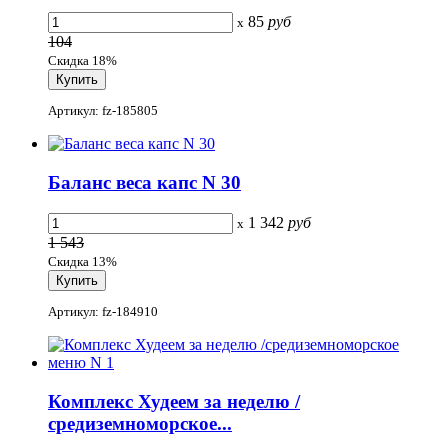
85
руб
x
104
Скидка 18%
Артикул: fz-185805
Баланс веса капс N 30
1 342
руб
x
1 543
Скидка 13%
Артикул: fz-184910
Комплекс Худеем за неделю /
средиземноморское...