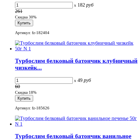
182
руб
x
261
Скидка 30%
Артикул: fz-182404
Турбослим белковый батончик клубничный
чизкейк...
49
руб
x
60
Скидка 18%
Артикул: fz-185626
Турбослим белковый батончик ванильное