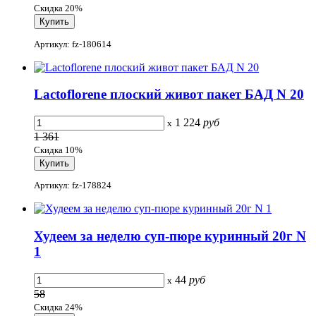
Скидка 20%
Артикул: fz-180614
Lactoflorene плоский живот пакет БАД N 20
1 224
руб
x
1 361
Скидка 10%
Артикул: fz-178824
Худеем за неделю суп-пюре куринный 20г N
1
44
руб
x
58
Скидка 24%