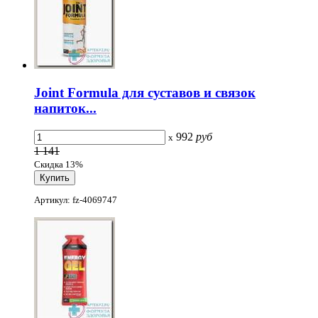
Joint Formula для суставов и связок
напиток...
992
руб
x
1 141
Скидка 13%
Артикул: fz-4069747