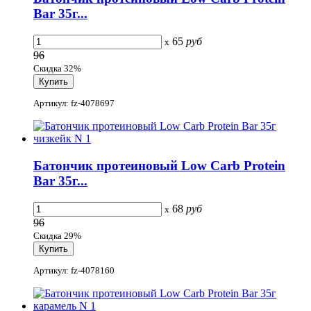
Bar 35г...
65
руб
x
96
Скидка 32%
Артикул: fz-4078697
Батончик протеиновый Low Carb Protein
Bar 35г...
68
руб
x
96
Скидка 29%
Артикул: fz-4078160