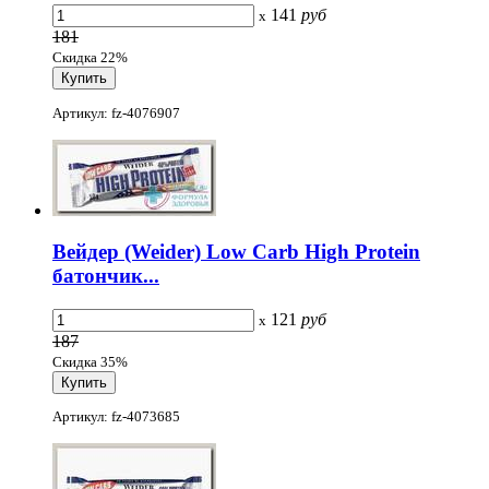
141
руб
x
181
Скидка 22%
Артикул: fz-4076907
Вейдер (Weider) Low Carb High Protein
батончик...
121
руб
x
187
Скидка 35%
Артикул: fz-4073685