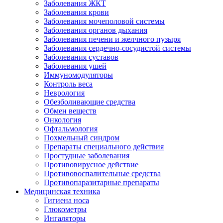
Заболевания ЖКТ
Заболевания крови
Заболевания мочеполовой системы
Заболевания органов дыхания
Заболевания печени и желчного пузыря
Заболевания сердечно-сосудистой системы
Заболевания суставов
Заболевания ушей
Иммуномодуляторы
Контроль веса
Неврология
Обезболивающие средства
Обмен веществ
Онкология
Офтальмология
Похмельный синдром
Препараты специального действия
Простудные заболевания
Противовирусное действие
Противовоспалительные средства
Противопаразитарные препараты
Медицинская техника
Гигиена носа
Глюкометры
Ингаляторы