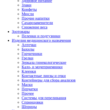
Здоровое питание
Злаки
Конфеты
Мюсли
Прочие напитки
Сахарозаменители
Снижение веса
Зоотовары
Пеленки и подгузники
Изделия медицинского назначения
Аптечки
Бахилы
Горчичники
Грелки
Зеркала гинекологические
Кало- и мочеприемники
Клеенки
Контактные линзы и очки
Контейнеры для сбора анализов
Маски
Перчатки
Прочее
Системы для переливания
Спринцовки
Шприцы