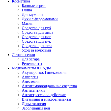
Косметика
Банные серии
Глина
Для мужчин
Духи с ферромонами
Масла
Средства для губ
Средства для лица
Средства для ног
Средства для рук
Средства для тела
Уход за волосами
Летние серии
Для загара
Репелленты
Медикаменты и БАДы
Акушерство. Гинекология
Аллергия
Анестезия
Антигеморроидальные средства
Антисептики
Антистрессовое действие
Витамины и микроэлементы
Дерматология
Заболевания вен