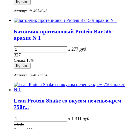
Артикул: fz-4074043
Батончик протеиновый Protein Bar 50г
арахис N 1
277
руб
x
327
Скидка 15%
Артикул: fz-4075654
Lean Protein Shake со вкусом печенье-крем
750г...
1 311
руб
x
1 901