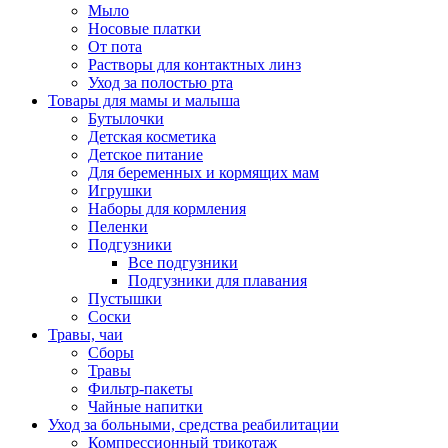
Мыло
Носовые платки
От пота
Растворы для контактных линз
Уход за полостью рта
Товары для мамы и малыша
Бутылочки
Детская косметика
Детское питание
Для беременных и кормящих мам
Игрушки
Наборы для кормления
Пеленки
Подгузники
Все подгузники
Подгузники для плавания
Пустышки
Соски
Травы, чаи
Сборы
Травы
Фильтр-пакеты
Чайные напитки
Уход за больными, средства реабилитации
Компрессионный трикотаж