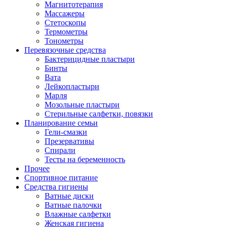
Магнитотерапия
Массажеры
Стетоскопы
Термометры
Тонометры
Перевязочные средства
Бактерицидные пластыри
Бинты
Вата
Лейкопластыри
Марля
Мозольные пластыри
Стерильные салфетки, повязки
Планирование семьи
Гели-смазки
Презервативы
Спирали
Тесты на беременность
Прочее
Спортивное питание
Средства гигиены
Ватные диски
Ватные палочки
Влажные салфетки
Женская гигиена