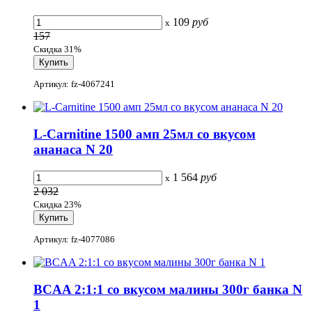
109
руб
x
157
Скидка 31%
Артикул: fz-4067241
L-Carnitine 1500 амп 25мл со вкусом
ананаса N 20
1 564
руб
x
2 032
Скидка 23%
Артикул: fz-4077086
BCAA 2:1:1 со вкусом малины 300г банка N
1