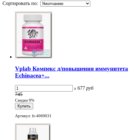
Сортировать по:
Vplab Компекс д/повышения иммунитета
Echinacea+...
677
руб
x
745
Скидка 9%
Артикул: fz-4069031