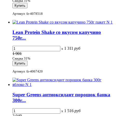
Скидка 31%
Артикул: fz-4078518
Lean Protein Shake со вкусом капучино
750г...
1 311
руб
x
1 901
Скидка 31%
Артикул: fz-4067420
Super Greens антиоксидант порошок банка
300г...
1 516
руб
x
2 049