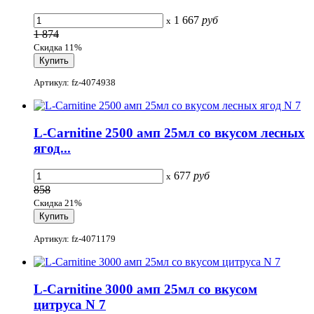
1 667
руб
x
1 874
Скидка 11%
Артикул: fz-4074938
L-Carnitine 2500 амп 25мл со вкусом лесных
ягод...
677
руб
x
858
Скидка 21%
Артикул: fz-4071179
L-Carnitine 3000 амп 25мл со вкусом
цитруса N 7