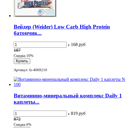
Вейдер (Weider) Low Carb High Protein
батончик...
168
руб
x
187
Скидка 10%
Артикул: fz-4069210
Витаминно-минеральный комплекс Daily 1
каплеты...
819
руб
x
872
Скидка 6%