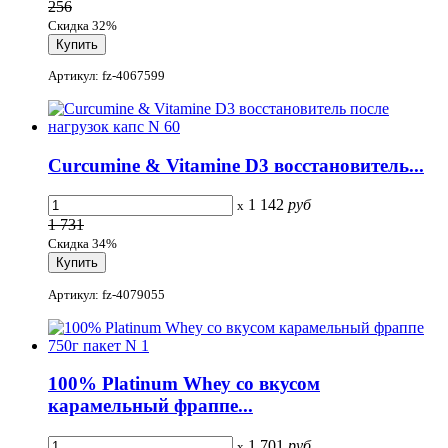
256
Скидка 32%
Артикул: fz-4067599
Curcumine & Vitamine D3 восстановитель...
1 142
руб
x
1 731
Скидка 34%
Артикул: fz-4079055
100% Platinum Whey со вкусом
карамельный фраппе...
1 701
руб
x