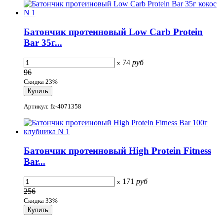
Батончик протеиновый Low Carb Protein
Bar 35г...
74
руб
x
96
Скидка 23%
Артикул: fz-4071358
Батончик протеиновый High Protein Fitness
Bar...
171
руб
x
256
Скидка 33%