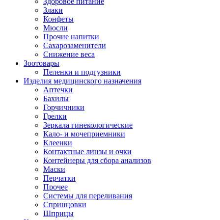
Здоровое питание
Злаки
Конфеты
Мюсли
Прочие напитки
Сахарозаменители
Снижение веса
Зоотовары
Пеленки и подгузники
Изделия медицинского назначения
Аптечки
Бахилы
Горчичники
Грелки
Зеркала гинекологические
Кало- и мочеприемники
Клеенки
Контактные линзы и очки
Контейнеры для сбора анализов
Маски
Перчатки
Прочее
Системы для переливания
Спринцовки
Шприцы