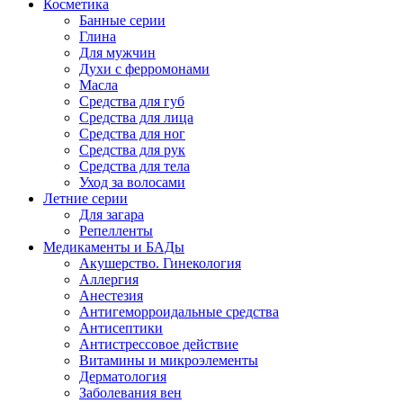
Косметика
Банные серии
Глина
Для мужчин
Духи с ферромонами
Масла
Средства для губ
Средства для лица
Средства для ног
Средства для рук
Средства для тела
Уход за волосами
Летние серии
Для загара
Репелленты
Медикаменты и БАДы
Акушерство. Гинекология
Аллергия
Анестезия
Антигеморроидальные средства
Антисептики
Антистрессовое действие
Витамины и микроэлементы
Дерматология
Заболевания вен