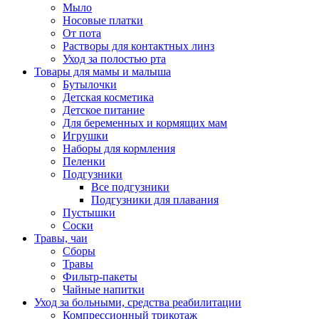
Мыло
Носовые платки
От пота
Растворы для контактных линз
Уход за полостью рта
Товары для мамы и малыша
Бутылочки
Детская косметика
Детское питание
Для беременных и кормящих мам
Игрушки
Наборы для кормления
Пеленки
Подгузники
Все подгузники
Подгузники для плавания
Пустышки
Соски
Травы, чаи
Сборы
Травы
Фильтр-пакеты
Чайные напитки
Уход за больными, средства реабилитации
Компрессионный трикотаж