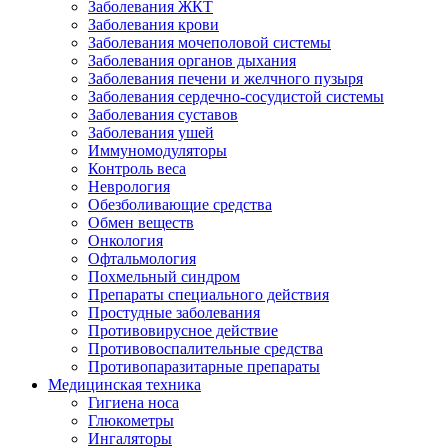
Заболевания ЖКТ
Заболевания крови
Заболевания мочеполовой системы
Заболевания органов дыхания
Заболевания печени и желчного пузыря
Заболевания сердечно-сосудистой системы
Заболевания суставов
Заболевания ушей
Иммуномодуляторы
Контроль веса
Неврология
Обезболивающие средства
Обмен веществ
Онкология
Офтальмология
Похмельный синдром
Препараты специального действия
Простудные заболевания
Противовирусное действие
Противовоспалительные средства
Противопаразитарные препараты
Медицинская техника
Гигиена носа
Глюкометры
Ингаляторы