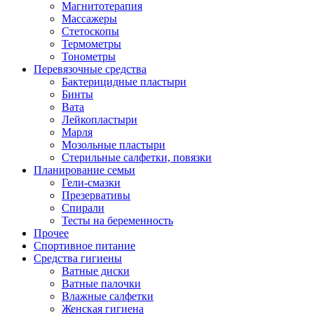
Магнитотерапия
Массажеры
Стетоскопы
Термометры
Тонометры
Перевязочные средства
Бактерицидные пластыри
Бинты
Вата
Лейкопластыри
Марля
Мозольные пластыри
Стерильные салфетки, повязки
Планирование семьи
Гели-смазки
Презервативы
Спирали
Тесты на беременность
Прочее
Спортивное питание
Средства гигиены
Ватные диски
Ватные палочки
Влажные салфетки
Женская гигиена