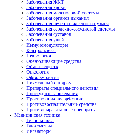
Заболевания ЖКТ
Заболевания крови
Заболевания мочеполовой системы
Заболевания органов дыхания
Заболевания печени и желчного пузыря
Заболевания сердечно-сосудистой системы
Заболевания суставов
Заболевания ушей
Иммуномодуляторы
Контроль веса
Неврология
Обезболивающие средства
Обмен веществ
Онкология
Офтальмология
Похмельный синдром
Препараты специального действия
Простудные заболевания
Противовирусное действие
Противовоспалительные средства
Противопаразитарные препараты
Медицинская техника
Гигиена носа
Глюкометры
Ингаляторы