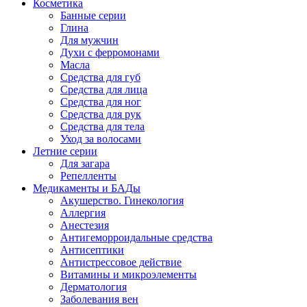
Косметика
Банные серии
Глина
Для мужчин
Духи с ферромонами
Масла
Средства для губ
Средства для лица
Средства для ног
Средства для рук
Средства для тела
Уход за волосами
Летние серии
Для загара
Репелленты
Медикаменты и БАДы
Акушерство. Гинекология
Аллергия
Анестезия
Антигеморроидальные средства
Антисептики
Антистрессовое действие
Витамины и микроэлементы
Дерматология
Заболевания вен