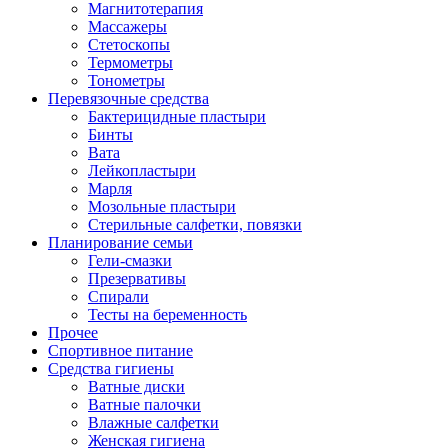
Магнитотерапия
Массажеры
Стетоскопы
Термометры
Тонометры
Перевязочные средства
Бактерицидные пластыри
Бинты
Вата
Лейкопластыри
Марля
Мозольные пластыри
Стерильные салфетки, повязки
Планирование семьи
Гели-смазки
Презервативы
Спирали
Тесты на беременность
Прочее
Спортивное питание
Средства гигиены
Ватные диски
Ватные палочки
Влажные салфетки
Женская гигиена