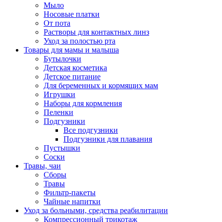
Мыло
Носовые платки
От пота
Растворы для контактных линз
Уход за полостью рта
Товары для мамы и малыша
Бутылочки
Детская косметика
Детское питание
Для беременных и кормящих мам
Игрушки
Наборы для кормления
Пеленки
Подгузники
Все подгузники
Подгузники для плавания
Пустышки
Соски
Травы, чаи
Сборы
Травы
Фильтр-пакеты
Чайные напитки
Уход за больными, средства реабилитации
Компрессионный трикотаж