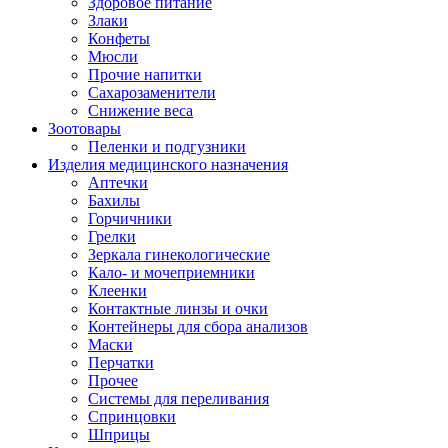
Здоровое питание
Злаки
Конфеты
Мюсли
Прочие напитки
Сахарозаменители
Снижение веса
Зоотовары
Пеленки и подгузники
Изделия медицинского назначения
Аптечки
Бахилы
Горчичники
Грелки
Зеркала гинекологические
Кало- и мочеприемники
Клеенки
Контактные линзы и очки
Контейнеры для сбора анализов
Маски
Перчатки
Прочее
Системы для переливания
Спринцовки
Шприцы