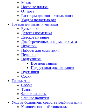
Мыло
Носовые платки
От пота
Растворы для контактных линз
Уход за полостью рта
Товары для мамы и малыша
Бутылочки
Детская косметика
Детское питание
Для беременных и кормящих мам
Игрушки
Наборы для кормления
Пеленки
Подгузники
Все подгузники
Подгузники для плавания
Пустышки
Соски
Травы, чаи
Сборы
Травы
Фильтр-пакеты
Чайные напитки
Уход за больными, средства реабилитации
Компрессионный трикотаж