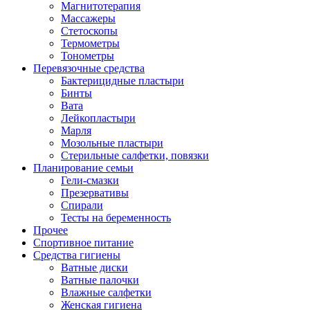
Магнитотерапия
Массажеры
Стетоскопы
Термометры
Тонометры
Перевязочные средства
Бактерицидные пластыри
Бинты
Вата
Лейкопластыри
Марля
Мозольные пластыри
Стерильные салфетки, повязки
Планирование семьи
Гели-смазки
Презервативы
Спирали
Тесты на беременность
Прочее
Спортивное питание
Средства гигиены
Ватные диски
Ватные палочки
Влажные салфетки
Женская гигиена