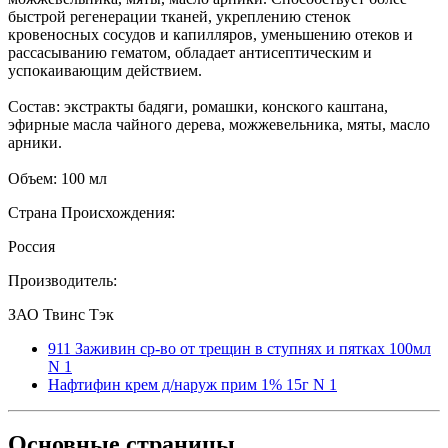
быстрой регенерации тканей, укреплению стенок
кровеносных сосудов и капилляров, уменьшению отеков и
рассасыванию гематом, обладает антисептическим и
успокаивающим действием.
Состав: экстракты бадяги, ромашки, конского каштана,
эфирные масла чайного дерева, можжевельника, мяты, масло
арники.
Объем: 100 мл
Страна Происхождения:
Россия
Производитель:
ЗАО Твинс Тэк
911 Заживин ср-во от трещин в ступнях и пятках 100мл
N 1
Нафтифин крем д/наруж прим 1% 15г N 1
Основные
страницы