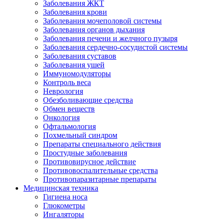
Заболевания ЖКТ
Заболевания крови
Заболевания мочеполовой системы
Заболевания органов дыхания
Заболевания печени и желчного пузыря
Заболевания сердечно-сосудистой системы
Заболевания суставов
Заболевания ушей
Иммуномодуляторы
Контроль веса
Неврология
Обезболивающие средства
Обмен веществ
Онкология
Офтальмология
Похмельный синдром
Препараты специального действия
Простудные заболевания
Противовирусное действие
Противовоспалительные средства
Противопаразитарные препараты
Медицинская техника
Гигиена носа
Глюкометры
Ингаляторы