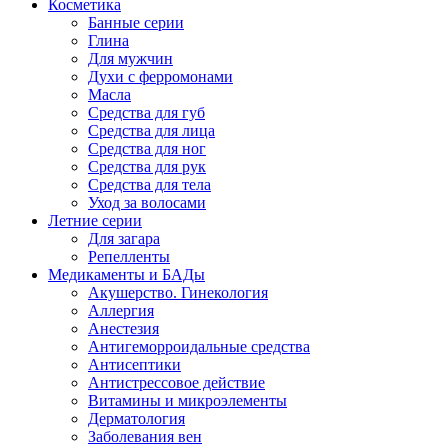
Косметика
Банные серии
Глина
Для мужчин
Духи с ферромонами
Масла
Средства для губ
Средства для лица
Средства для ног
Средства для рук
Средства для тела
Уход за волосами
Летние серии
Для загара
Репелленты
Медикаменты и БАДы
Акушерство. Гинекология
Аллергия
Анестезия
Антигеморроидальные средства
Антисептики
Антистрессовое действие
Витамины и микроэлементы
Дерматология
Заболевания вен