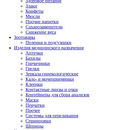
Здоровое питание
Злаки
Конфеты
Мюсли
Прочие напитки
Сахарозаменители
Снижение веса
Зоотовары
Пеленки и подгузники
Изделия медицинского назначения
Аптечки
Бахилы
Горчичники
Грелки
Зеркала гинекологические
Кало- и мочеприемники
Клеенки
Контактные линзы и очки
Контейнеры для сбора анализов
Маски
Перчатки
Прочее
Системы для переливания
Спринцовки
Шприцы