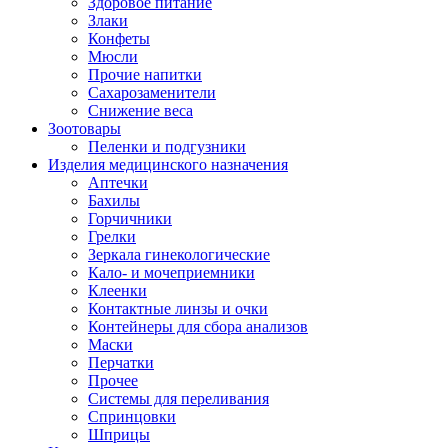
Здоровое питание
Злаки
Конфеты
Мюсли
Прочие напитки
Сахарозаменители
Снижение веса
Зоотовары
Пеленки и подгузники
Изделия медицинского назначения
Аптечки
Бахилы
Горчичники
Грелки
Зеркала гинекологические
Кало- и мочеприемники
Клеенки
Контактные линзы и очки
Контейнеры для сбора анализов
Маски
Перчатки
Прочее
Системы для переливания
Спринцовки
Шприцы