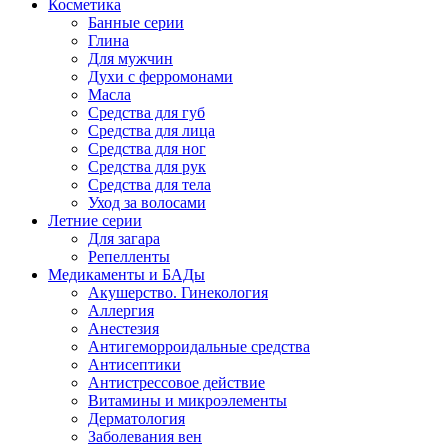
Косметика
Банные серии
Глина
Для мужчин
Духи с ферромонами
Масла
Средства для губ
Средства для лица
Средства для ног
Средства для рук
Средства для тела
Уход за волосами
Летние серии
Для загара
Репелленты
Медикаменты и БАДы
Акушерство. Гинекология
Аллергия
Анестезия
Антигеморроидальные средства
Антисептики
Антистрессовое действие
Витамины и микроэлементы
Дерматология
Заболевания вен