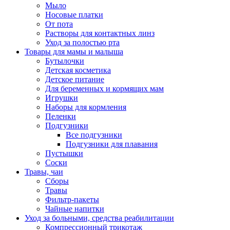
Мыло
Носовые платки
От пота
Растворы для контактных линз
Уход за полостью рта
Товары для мамы и малыша
Бутылочки
Детская косметика
Детское питание
Для беременных и кормящих мам
Игрушки
Наборы для кормления
Пеленки
Подгузники
Все подгузники
Подгузники для плавания
Пустышки
Соски
Травы, чаи
Сборы
Травы
Фильтр-пакеты
Чайные напитки
Уход за больными, средства реабилитации
Компрессионный трикотаж