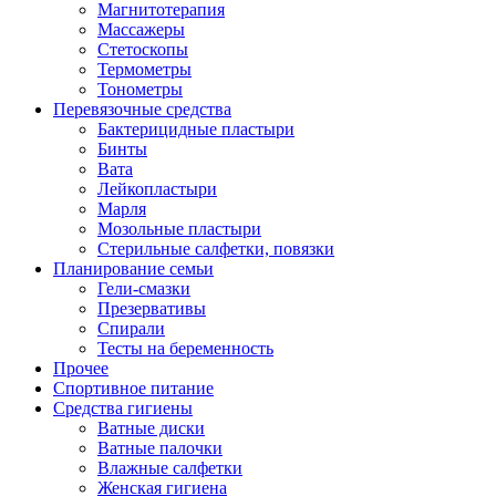
Магнитотерапия
Массажеры
Стетоскопы
Термометры
Тонометры
Перевязочные средства
Бактерицидные пластыри
Бинты
Вата
Лейкопластыри
Марля
Мозольные пластыри
Стерильные салфетки, повязки
Планирование семьи
Гели-смазки
Презервативы
Спирали
Тесты на беременность
Прочее
Спортивное питание
Средства гигиены
Ватные диски
Ватные палочки
Влажные салфетки
Женская гигиена