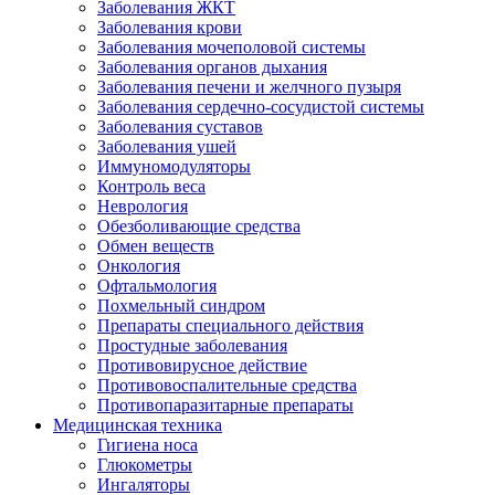
Заболевания ЖКТ
Заболевания крови
Заболевания мочеполовой системы
Заболевания органов дыхания
Заболевания печени и желчного пузыря
Заболевания сердечно-сосудистой системы
Заболевания суставов
Заболевания ушей
Иммуномодуляторы
Контроль веса
Неврология
Обезболивающие средства
Обмен веществ
Онкология
Офтальмология
Похмельный синдром
Препараты специального действия
Простудные заболевания
Противовирусное действие
Противовоспалительные средства
Противопаразитарные препараты
Медицинская техника
Гигиена носа
Глюкометры
Ингаляторы