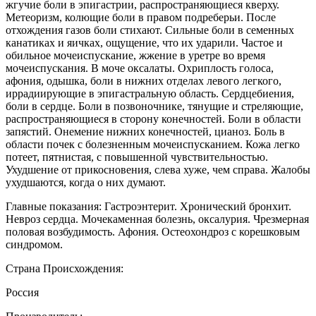
жгучие боли в эпигастрии, распространяющиеся кверху.
Метеоризм, колющие боли в правом подреберьи. После
отхождения газов боли стихают. Сильные боли в семенных
канатиках и яичках, ощущение, что их ударили. Частое и
обильное мочеиспускание, жжение в уретре во время
мочеиспускания. В моче оксалаты. Охриплость голоса,
афония, одышка, боли в нижних отделах левого легкого,
иррадиирующие в эпигастральную область. Сердцебиения,
боли в сердце. Боли в позвоночнике, тянущие и стреляющие,
распространяющиеся в сторону конечностей. Боли в области
запястий. Онемение нижних конечностей, цианоз. Боль в
области почек с болезненным мочеиспусканием. Кожа легко
потеет, пятнистая, с повышенной чувствительностью.
Ухудшение от прикосновения, слева хуже, чем справа. Жалобы
ухудшаются, когда о них думают.
Главные показания: Гастроэнтерит. Хронический бронхит.
Невроз сердца. Мочекаменная болезнь, оксалурия. Чрезмерная
половая возбудимость. Афония. Остеохондроз с корешковым
синдромом.
Страна Происхождения:
Россия