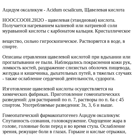
Ацидум оксаликум - Асidum ocsalicum, Щавелевая кислота
НООССООН.2Н2О - щавелевая (этандиовая) кислота.
Получается нагреванием калиевой или натриевой соли
муравьиной кислоты с карбонатом кальция. Кристаллическое
вещество, сильно гигроскопическое. Растворяется в воде, в
спирте.
Описаны отравления щавелевой кислотой при вдыхании или
проглатывании ее пыли. Наблюдались покраснения кожи рук,
ломкость костей, раздражение слизистых оболочек пищевода,
желудка и кишечника, дыхательных путей, в тяжелых случаях
- также ослабление сердечной деятельности, судороги.
Изготовление щавелевой кислоты осуществляется на
химических фабриках. Приготовление гомеопатических
разведений: для растираний по п. 7, растворы по п. 6а с 45
спиртом. Употребляемые разведения: 3х, 3, 6 и выше.
Гомеопатический фармакопатогенез Ацидум оксаликум:
Спутанность сознания, головокружение. Ощущение жара в
голове, головные боли перед и во время стула. Ослабление
зрения, режущие боли в глазах. Горькие и кислые отрыжки,