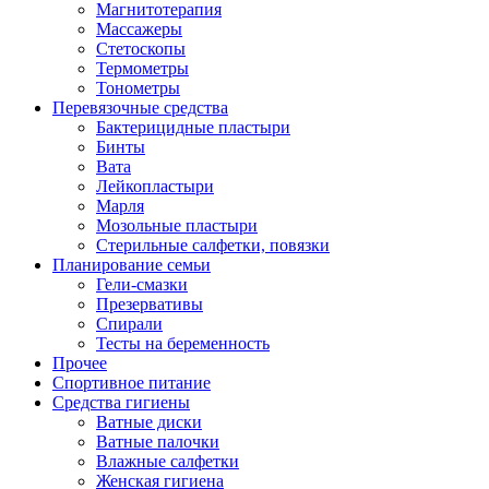
Магнитотерапия
Массажеры
Стетоскопы
Термометры
Тонометры
Перевязочные средства
Бактерицидные пластыри
Бинты
Вата
Лейкопластыри
Марля
Мозольные пластыри
Стерильные салфетки, повязки
Планирование семьи
Гели-смазки
Презервативы
Спирали
Тесты на беременность
Прочее
Спортивное питание
Средства гигиены
Ватные диски
Ватные палочки
Влажные салфетки
Женская гигиена