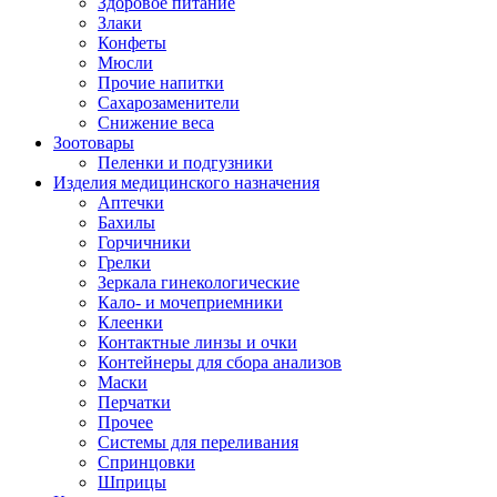
Здоровое питание
Злаки
Конфеты
Мюсли
Прочие напитки
Сахарозаменители
Снижение веса
Зоотовары
Пеленки и подгузники
Изделия медицинского назначения
Аптечки
Бахилы
Горчичники
Грелки
Зеркала гинекологические
Кало- и мочеприемники
Клеенки
Контактные линзы и очки
Контейнеры для сбора анализов
Маски
Перчатки
Прочее
Системы для переливания
Спринцовки
Шприцы