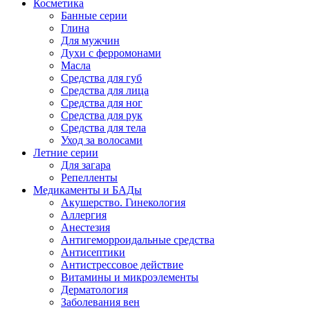
Косметика
Банные серии
Глина
Для мужчин
Духи с ферромонами
Масла
Средства для губ
Средства для лица
Средства для ног
Средства для рук
Средства для тела
Уход за волосами
Летние серии
Для загара
Репелленты
Медикаменты и БАДы
Акушерство. Гинекология
Аллергия
Анестезия
Антигеморроидальные средства
Антисептики
Антистрессовое действие
Витамины и микроэлементы
Дерматология
Заболевания вен