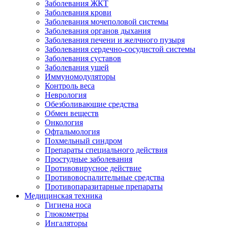
Заболевания ЖКТ
Заболевания крови
Заболевания мочеполовой системы
Заболевания органов дыхания
Заболевания печени и желчного пузыря
Заболевания сердечно-сосудистой системы
Заболевания суставов
Заболевания ушей
Иммуномодуляторы
Контроль веса
Неврология
Обезболивающие средства
Обмен веществ
Онкология
Офтальмология
Похмельный синдром
Препараты специального действия
Простудные заболевания
Противовирусное действие
Противовоспалительные средства
Противопаразитарные препараты
Медицинская техника
Гигиена носа
Глюкометры
Ингаляторы