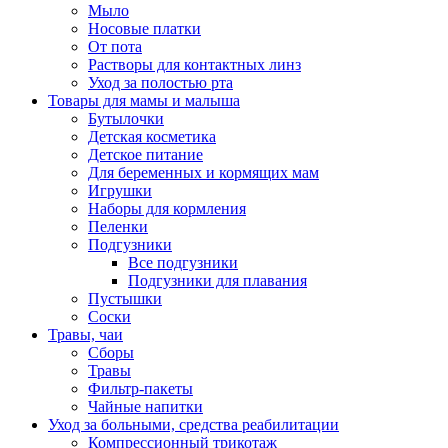
Мыло
Носовые платки
От пота
Растворы для контактных линз
Уход за полостью рта
Товары для мамы и малыша
Бутылочки
Детская косметика
Детское питание
Для беременных и кормящих мам
Игрушки
Наборы для кормления
Пеленки
Подгузники
Все подгузники
Подгузники для плавания
Пустышки
Соски
Травы, чаи
Сборы
Травы
Фильтр-пакеты
Чайные напитки
Уход за больными, средства реабилитации
Компрессионный трикотаж