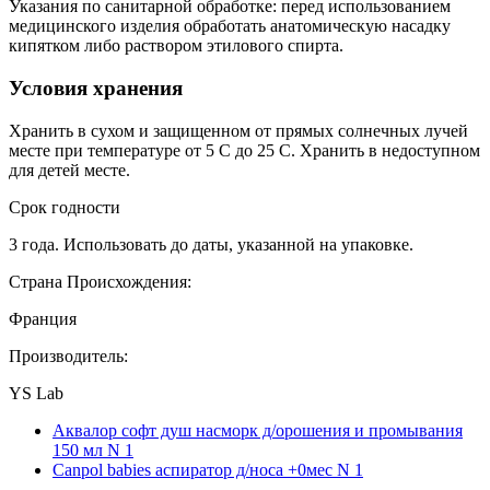
Указания по санитарной обработке: перед использованием
медицинского изделия обработать анатомическую насадку
кипятком либо раствором этилового спирта.
Условия хранения
Хранить в сухом и защищенном от прямых солнечных лучей
месте при температуре от 5 С до 25 С. Хранить в недоступном
для детей месте.
Срок годности
3 года. Использовать до даты, указанной на упаковке.
Страна Происхождения:
Франция
Производитель:
YS Lab
Аквалор софт душ насморк д/орошения и промывания
150 мл N 1
Canpol babies аспиратор д/носа +0мес N 1