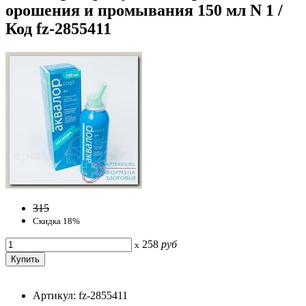
орошения и промывания 150 мл N 1 /
Код fz-2855411
315
Скидка 18%
258
руб
x
Артикул: fz-2855411