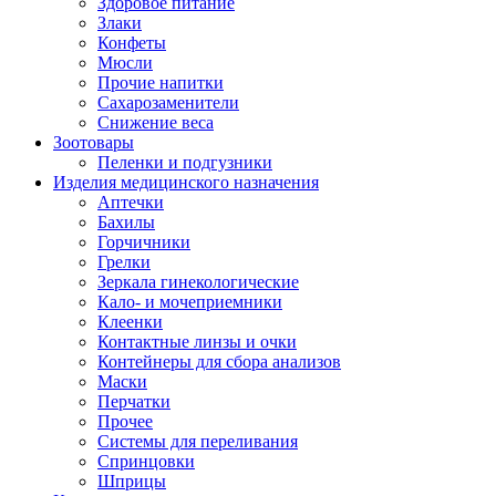
Здоровое питание
Злаки
Конфеты
Мюсли
Прочие напитки
Сахарозаменители
Снижение веса
Зоотовары
Пеленки и подгузники
Изделия медицинского назначения
Аптечки
Бахилы
Горчичники
Грелки
Зеркала гинекологические
Кало- и мочеприемники
Клеенки
Контактные линзы и очки
Контейнеры для сбора анализов
Маски
Перчатки
Прочее
Системы для переливания
Спринцовки
Шприцы