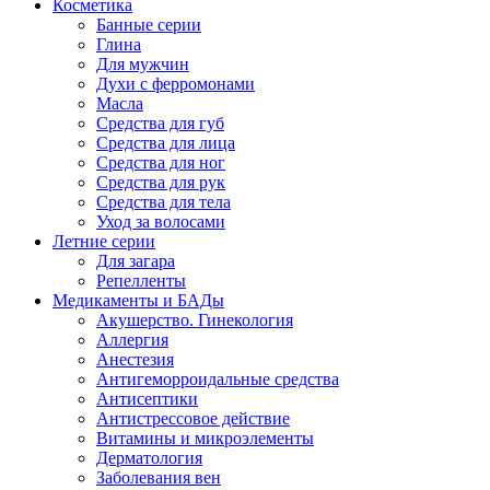
Косметика
Банные серии
Глина
Для мужчин
Духи с ферромонами
Масла
Средства для губ
Средства для лица
Средства для ног
Средства для рук
Средства для тела
Уход за волосами
Летние серии
Для загара
Репелленты
Медикаменты и БАДы
Акушерство. Гинекология
Аллергия
Анестезия
Антигеморроидальные средства
Антисептики
Антистрессовое действие
Витамины и микроэлементы
Дерматология
Заболевания вен