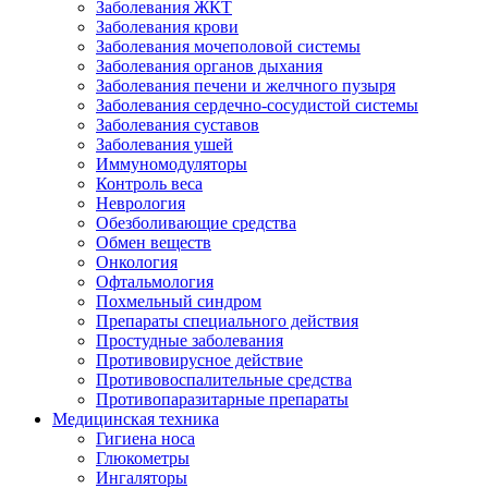
Заболевания ЖКТ
Заболевания крови
Заболевания мочеполовой системы
Заболевания органов дыхания
Заболевания печени и желчного пузыря
Заболевания сердечно-сосудистой системы
Заболевания суставов
Заболевания ушей
Иммуномодуляторы
Контроль веса
Неврология
Обезболивающие средства
Обмен веществ
Онкология
Офтальмология
Похмельный синдром
Препараты специального действия
Простудные заболевания
Противовирусное действие
Противовоспалительные средства
Противопаразитарные препараты
Медицинская техника
Гигиена носа
Глюкометры
Ингаляторы