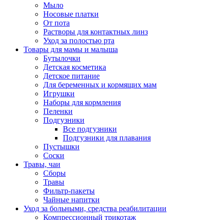
Мыло
Носовые платки
От пота
Растворы для контактных линз
Уход за полостью рта
Товары для мамы и малыша
Бутылочки
Детская косметика
Детское питание
Для беременных и кормящих мам
Игрушки
Наборы для кормления
Пеленки
Подгузники
Все подгузники
Подгузники для плавания
Пустышки
Соски
Травы, чаи
Сборы
Травы
Фильтр-пакеты
Чайные напитки
Уход за больными, средства реабилитации
Компрессионный трикотаж