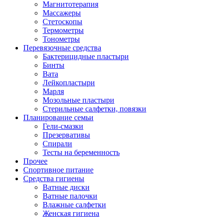
Магнитотерапия
Массажеры
Стетоскопы
Термометры
Тонометры
Перевязочные средства
Бактерицидные пластыри
Бинты
Вата
Лейкопластыри
Марля
Мозольные пластыри
Стерильные салфетки, повязки
Планирование семьи
Гели-смазки
Презервативы
Спирали
Тесты на беременность
Прочее
Спортивное питание
Средства гигиены
Ватные диски
Ватные палочки
Влажные салфетки
Женская гигиена