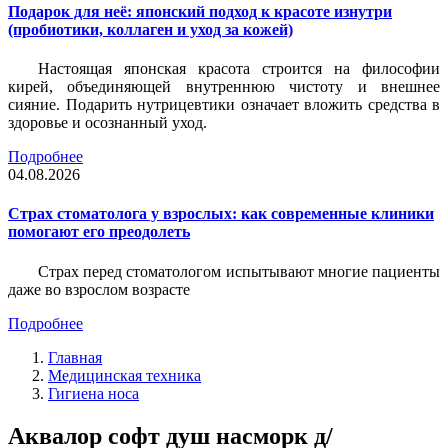
Подарок для неё: японский подход к красоте изнутри
(пробиотики, коллаген и уход за кожей)
Настоящая японская красота строится на философии
кирей, объединяющей внутреннюю чистоту и внешнее
сияние. Подарить нутрицевтики означает вложить средства в
здоровье и осознанный уход.
Подробнее
04.08.2026
Страх стоматолога у взрослых: как современные клиники
помогают его преодолеть
Страх перед стоматологом испытывают многие пациенты
даже во взрослом возрасте
Подробнее
Главная
Медицинская техника
Гигиена носа
Аквалор софт душ насморк д/