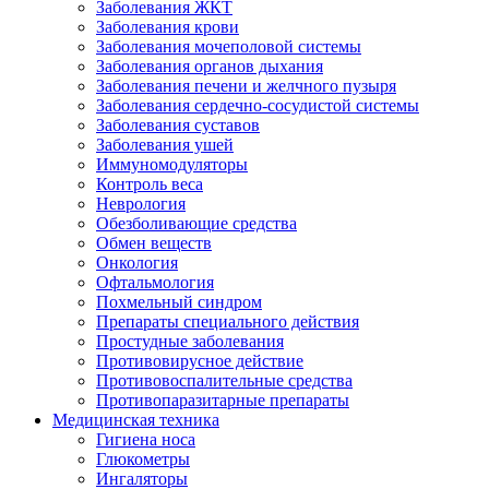
Заболевания ЖКТ
Заболевания крови
Заболевания мочеполовой системы
Заболевания органов дыхания
Заболевания печени и желчного пузыря
Заболевания сердечно-сосудистой системы
Заболевания суставов
Заболевания ушей
Иммуномодуляторы
Контроль веса
Неврология
Обезболивающие средства
Обмен веществ
Онкология
Офтальмология
Похмельный синдром
Препараты специального действия
Простудные заболевания
Противовирусное действие
Противовоспалительные средства
Противопаразитарные препараты
Медицинская техника
Гигиена носа
Глюкометры
Ингаляторы