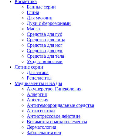
Косметика
Банные серии
Глина
Для мужчин
Духи с ферромонами
Масла
Средства для губ
Средства для лица
Средства для ног
Средства для рук
Средства для тела
Уход за волосами
Летние серии
Для загара
Репелленты
Медикаменты и БАДы
Акушерство. Гинекология
Аллергия
Анестезия
Антигеморроидальные средства
Антисептики
Антистрессовое действие
Витамины и микроэлементы
Дерматология
Заболевания вен