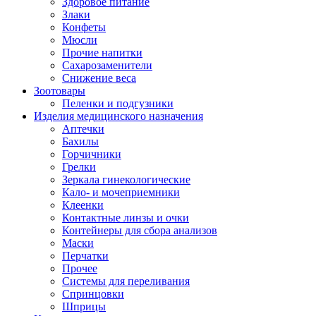
Здоровое питание
Злаки
Конфеты
Мюсли
Прочие напитки
Сахарозаменители
Снижение веса
Зоотовары
Пеленки и подгузники
Изделия медицинского назначения
Аптечки
Бахилы
Горчичники
Грелки
Зеркала гинекологические
Кало- и мочеприемники
Клеенки
Контактные линзы и очки
Контейнеры для сбора анализов
Маски
Перчатки
Прочее
Системы для переливания
Спринцовки
Шприцы