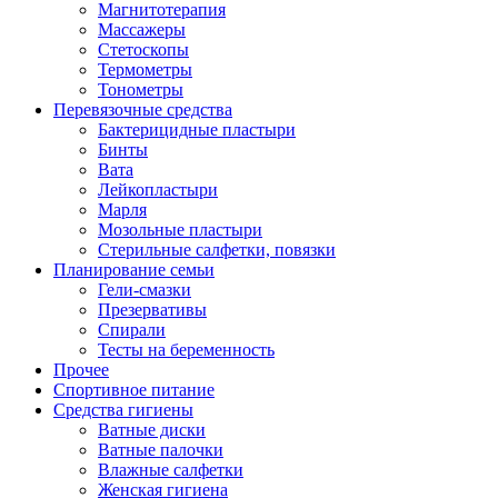
Магнитотерапия
Массажеры
Стетоскопы
Термометры
Тонометры
Перевязочные средства
Бактерицидные пластыри
Бинты
Вата
Лейкопластыри
Марля
Мозольные пластыри
Стерильные салфетки, повязки
Планирование семьи
Гели-смазки
Презервативы
Спирали
Тесты на беременность
Прочее
Спортивное питание
Средства гигиены
Ватные диски
Ватные палочки
Влажные салфетки
Женская гигиена