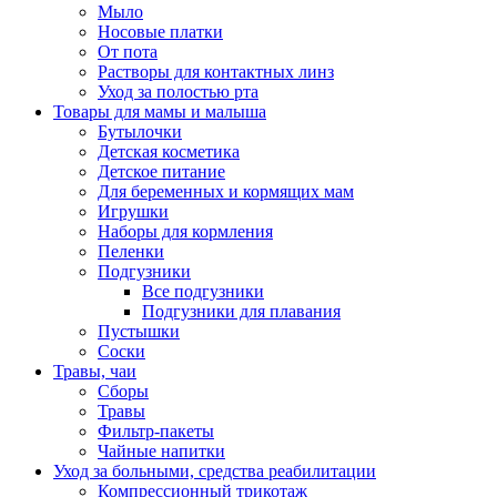
Мыло
Носовые платки
От пота
Растворы для контактных линз
Уход за полостью рта
Товары для мамы и малыша
Бутылочки
Детская косметика
Детское питание
Для беременных и кормящих мам
Игрушки
Наборы для кормления
Пеленки
Подгузники
Все подгузники
Подгузники для плавания
Пустышки
Соски
Травы, чаи
Сборы
Травы
Фильтр-пакеты
Чайные напитки
Уход за больными, средства реабилитации
Компрессионный трикотаж