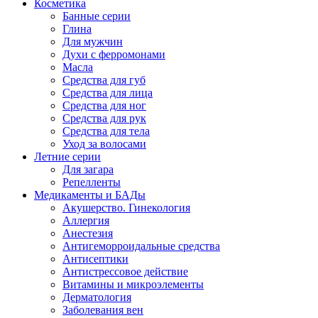
Косметика
Банные серии
Глина
Для мужчин
Духи с ферромонами
Масла
Средства для губ
Средства для лица
Средства для ног
Средства для рук
Средства для тела
Уход за волосами
Летние серии
Для загара
Репелленты
Медикаменты и БАДы
Акушерство. Гинекология
Аллергия
Анестезия
Антигеморроидальные средства
Антисептики
Антистрессовое действие
Витамины и микроэлементы
Дерматология
Заболевания вен