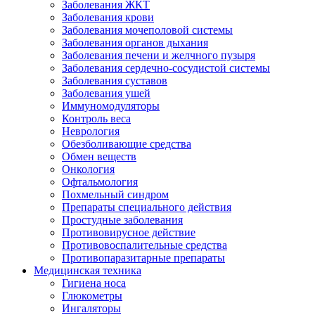
Заболевания ЖКТ
Заболевания крови
Заболевания мочеполовой системы
Заболевания органов дыхания
Заболевания печени и желчного пузыря
Заболевания сердечно-сосудистой системы
Заболевания суставов
Заболевания ушей
Иммуномодуляторы
Контроль веса
Неврология
Обезболивающие средства
Обмен веществ
Онкология
Офтальмология
Похмельный синдром
Препараты специального действия
Простудные заболевания
Противовирусное действие
Противовоспалительные средства
Противопаразитарные препараты
Медицинская техника
Гигиена носа
Глюкометры
Ингаляторы