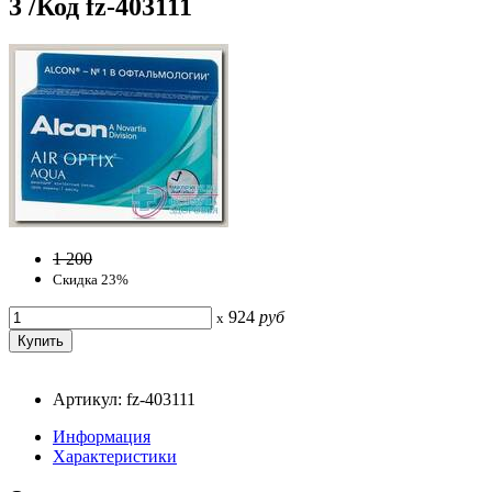
3 /Код fz-403111
1 200
Скидка 23%
924
руб
x
Артикул: fz-403111
Информация
Характеристики