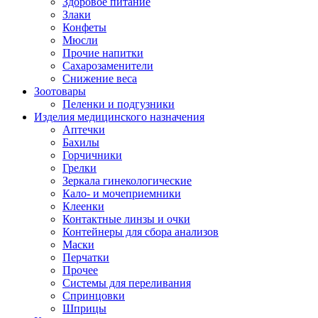
Здоровое питание
Злаки
Конфеты
Мюсли
Прочие напитки
Сахарозаменители
Снижение веса
Зоотовары
Пеленки и подгузники
Изделия медицинского назначения
Аптечки
Бахилы
Горчичники
Грелки
Зеркала гинекологические
Кало- и мочеприемники
Клеенки
Контактные линзы и очки
Контейнеры для сбора анализов
Маски
Перчатки
Прочее
Системы для переливания
Спринцовки
Шприцы