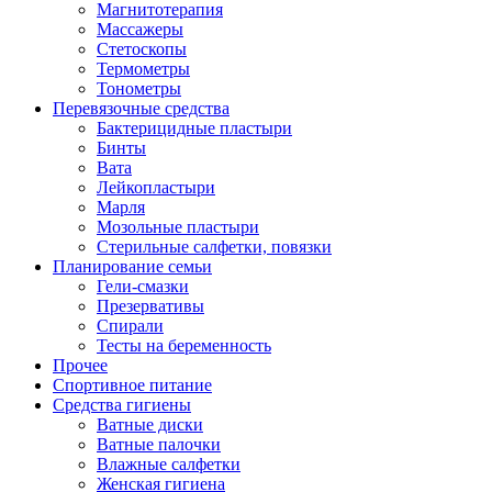
Магнитотерапия
Массажеры
Стетоскопы
Термометры
Тонометры
Перевязочные средства
Бактерицидные пластыри
Бинты
Вата
Лейкопластыри
Марля
Мозольные пластыри
Стерильные салфетки, повязки
Планирование семьи
Гели-смазки
Презервативы
Спирали
Тесты на беременность
Прочее
Спортивное питание
Средства гигиены
Ватные диски
Ватные палочки
Влажные салфетки
Женская гигиена