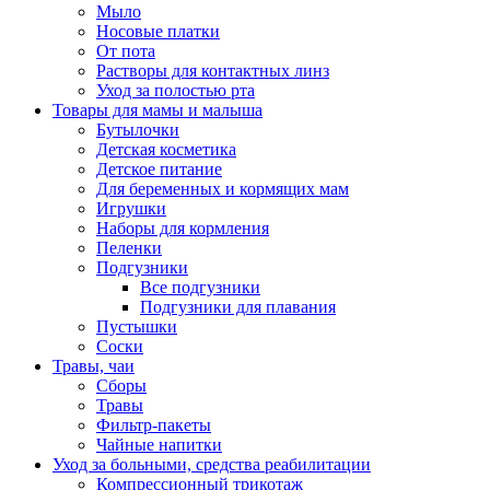
Мыло
Носовые платки
От пота
Растворы для контактных линз
Уход за полостью рта
Товары для мамы и малыша
Бутылочки
Детская косметика
Детское питание
Для беременных и кормящих мам
Игрушки
Наборы для кормления
Пеленки
Подгузники
Все подгузники
Подгузники для плавания
Пустышки
Соски
Травы, чаи
Сборы
Травы
Фильтр-пакеты
Чайные напитки
Уход за больными, средства реабилитации
Компрессионный трикотаж