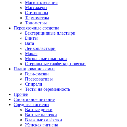
Магнитотерапия
Массажеры
Стетоскопы
Термометры
Тонометры
Перевязочные средства
Бактерицидные пластыри
Бинты
Вата
Лейкопластыри
Марля
Мозольные пластыри
Стерильные салфетки, повязки
Планирование семьи
Гели-смазки
Презервативы
Спирали
Тесты на беременность
Прочее
Спортивное питание
Средства гигиены
Ватные диски
Ватные палочки
Влажные салфетки
Женская гигиена