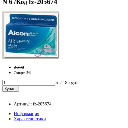
N 6 /Код fz-205674
2 300
Скидка 5%
2 185
руб
x
Артикул: fz-205674
Информация
Характеристики