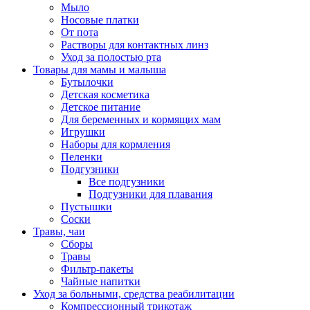
Мыло
Носовые платки
От пота
Растворы для контактных линз
Уход за полостью рта
Товары для мамы и малыша
Бутылочки
Детская косметика
Детское питание
Для беременных и кормящих мам
Игрушки
Наборы для кормления
Пеленки
Подгузники
Все подгузники
Подгузники для плавания
Пустышки
Соски
Травы, чаи
Сборы
Травы
Фильтр-пакеты
Чайные напитки
Уход за больными, средства реабилитации
Компрессионный трикотаж