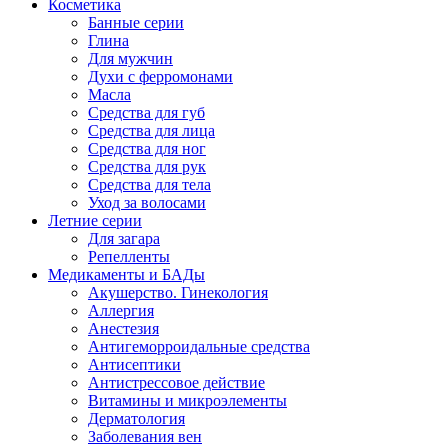
Косметика
Банные серии
Глина
Для мужчин
Духи с ферромонами
Масла
Средства для губ
Средства для лица
Средства для ног
Средства для рук
Средства для тела
Уход за волосами
Летние серии
Для загара
Репелленты
Медикаменты и БАДы
Акушерство. Гинекология
Аллергия
Анестезия
Антигеморроидальные средства
Антисептики
Антистрессовое действие
Витамины и микроэлементы
Дерматология
Заболевания вен