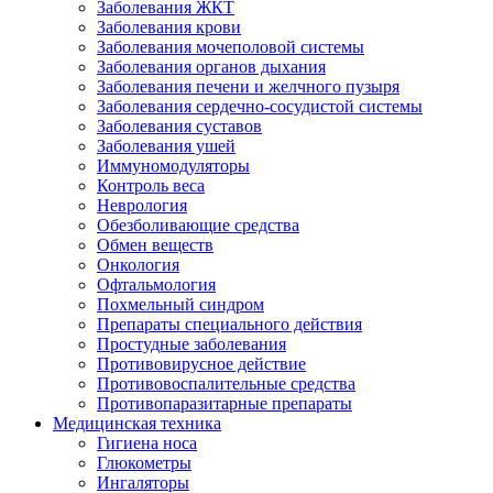
Заболевания ЖКТ
Заболевания крови
Заболевания мочеполовой системы
Заболевания органов дыхания
Заболевания печени и желчного пузыря
Заболевания сердечно-сосудистой системы
Заболевания суставов
Заболевания ушей
Иммуномодуляторы
Контроль веса
Неврология
Обезболивающие средства
Обмен веществ
Онкология
Офтальмология
Похмельный синдром
Препараты специального действия
Простудные заболевания
Противовирусное действие
Противовоспалительные средства
Противопаразитарные препараты
Медицинская техника
Гигиена носа
Глюкометры
Ингаляторы