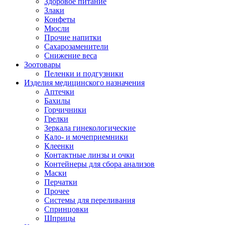
Здоровое питание
Злаки
Конфеты
Мюсли
Прочие напитки
Сахарозаменители
Снижение веса
Зоотовары
Пеленки и подгузники
Изделия медицинского назначения
Аптечки
Бахилы
Горчичники
Грелки
Зеркала гинекологические
Кало- и мочеприемники
Клеенки
Контактные линзы и очки
Контейнеры для сбора анализов
Маски
Перчатки
Прочее
Системы для переливания
Спринцовки
Шприцы