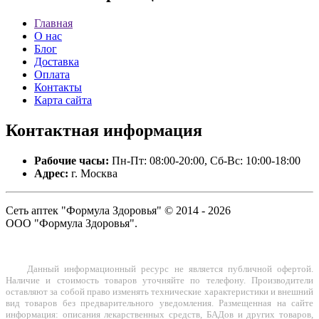
Главная
О нас
Блог
Доставка
Оплата
Контакты
Карта сайта
Контактная
информация
Рабочие часы:
Пн-Пт: 08:00-20:00, Сб-Вс: 10:00-18:00
Адрес:
г. Москва
Сеть аптек "Формула Здоровья" © 2014 - 2026
ООО "Формула Здоровья".
Данный информационный ресурс не является публичной офертой.
Наличие и стоимость товаров уточняйте по телефону. Производители
оставляют за собой право изменять технические характеристики и внешний
вид товаров без предварительного уведомления. Размещенная на сайте
информация: описания лекарственных средств, БАДов и других товаров,