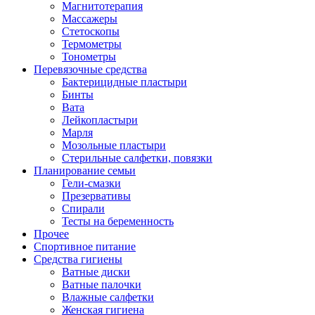
Магнитотерапия
Массажеры
Стетоскопы
Термометры
Тонометры
Перевязочные средства
Бактерицидные пластыри
Бинты
Вата
Лейкопластыри
Марля
Мозольные пластыри
Стерильные салфетки, повязки
Планирование семьи
Гели-смазки
Презервативы
Спирали
Тесты на беременность
Прочее
Спортивное питание
Средства гигиены
Ватные диски
Ватные палочки
Влажные салфетки
Женская гигиена