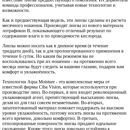
команда профессионалов, учитывая новые технологии и
возможности.
Как и предшествующая модель, эти линзы сделаны из расчета
месячного ношения. Производят линзы из нового материала
лотрафикон В, показывающего отличный результат по
содержанию влаги и по проводимости кислорода.
Линзы можно носить как в дневное время (в течение
тридцати дней), так и для пролонгированного применения в
течение 6 суток. Но каким бы режимом вы не
воспользовались при их ношении - на протяжении всего
месяца линзы будут следить за вашими глазами, подарив вам
комфорт и увлажнённость.
Технологии Aqua Moisture - это комплексные меры от
известной фирмы Ciba Vision, которые используются при
производстве линз. Во-первых, в них входит революционный
увлажняющий агент, препятствующий высыханию линзы,
делая их для глаз совсем незаметными. Во-вторых,
запатентованный материал поможет поддержать на высоком
уровне увлажнённость, поэтому носить линзы на протяжении
всего времени, довольно комфортно. В-третьих,
отполированные поверхности линзы придают идеальное
скольжение. Кроме этого линза довольно устойчива к