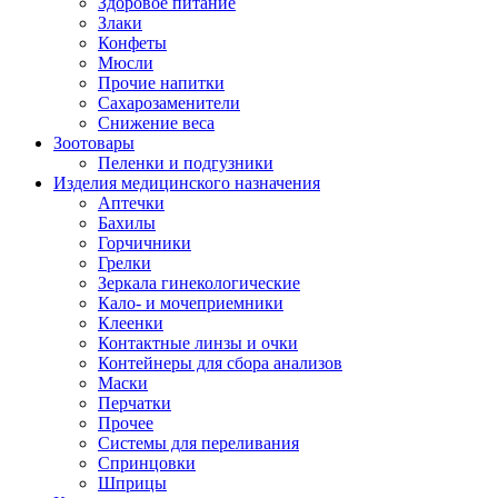
Здоровое питание
Злаки
Конфеты
Мюсли
Прочие напитки
Сахарозаменители
Снижение веса
Зоотовары
Пеленки и подгузники
Изделия медицинского назначения
Аптечки
Бахилы
Горчичники
Грелки
Зеркала гинекологические
Кало- и мочеприемники
Клеенки
Контактные линзы и очки
Контейнеры для сбора анализов
Маски
Перчатки
Прочее
Системы для переливания
Спринцовки
Шприцы