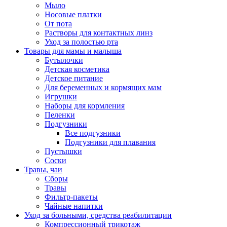
Мыло
Носовые платки
От пота
Растворы для контактных линз
Уход за полостью рта
Товары для мамы и малыша
Бутылочки
Детская косметика
Детское питание
Для беременных и кормящих мам
Игрушки
Наборы для кормления
Пеленки
Подгузники
Все подгузники
Подгузники для плавания
Пустышки
Соски
Травы, чаи
Сборы
Травы
Фильтр-пакеты
Чайные напитки
Уход за больными, средства реабилитации
Компрессионный трикотаж