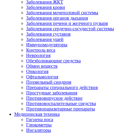
Заболевания ЖКТ
Заболевания крови
Заболевания мочеполовой системы
Заболевания органов дыхания
Заболевания печени и желчного пузыря
Заболевания сердечно-сосудистой системы
Заболевания суставов
Заболевания ушей
Иммуномодуляторы
Контроль веса
Неврология
Обезболивающие средства
Обмен веществ
Онкология
Офтальмология
Похмельный синдром
Препараты специального действия
Простудные заболевания
Противовирусное действие
Противовоспалительные средства
Противопаразитарные препараты
Медицинская техника
Гигиена носа
Глюкометры
Ингаляторы