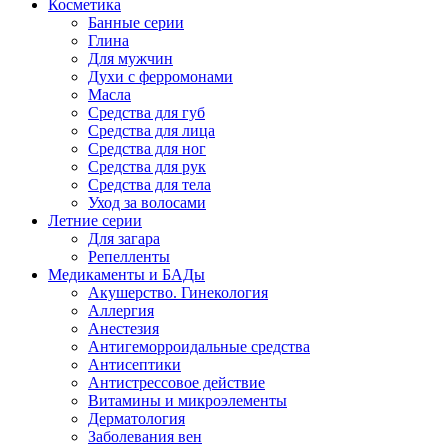
Косметика
Банные серии
Глина
Для мужчин
Духи с ферромонами
Масла
Средства для губ
Средства для лица
Средства для ног
Средства для рук
Средства для тела
Уход за волосами
Летние серии
Для загара
Репелленты
Медикаменты и БАДы
Акушерство. Гинекология
Аллергия
Анестезия
Антигеморроидальные средства
Антисептики
Антистрессовое действие
Витамины и микроэлементы
Дерматология
Заболевания вен