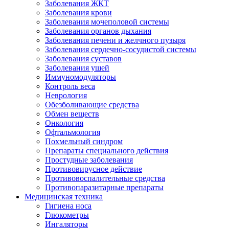
Заболевания ЖКТ
Заболевания крови
Заболевания мочеполовой системы
Заболевания органов дыхания
Заболевания печени и желчного пузыря
Заболевания сердечно-сосудистой системы
Заболевания суставов
Заболевания ушей
Иммуномодуляторы
Контроль веса
Неврология
Обезболивающие средства
Обмен веществ
Онкология
Офтальмология
Похмельный синдром
Препараты специального действия
Простудные заболевания
Противовирусное действие
Противовоспалительные средства
Противопаразитарные препараты
Медицинская техника
Гигиена носа
Глюкометры
Ингаляторы