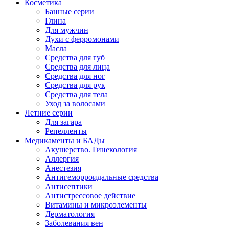
Косметика
Банные серии
Глина
Для мужчин
Духи с ферромонами
Масла
Средства для губ
Средства для лица
Средства для ног
Средства для рук
Средства для тела
Уход за волосами
Летние серии
Для загара
Репелленты
Медикаменты и БАДы
Акушерство. Гинекология
Аллергия
Анестезия
Антигеморроидальные средства
Антисептики
Антистрессовое действие
Витамины и микроэлементы
Дерматология
Заболевания вен