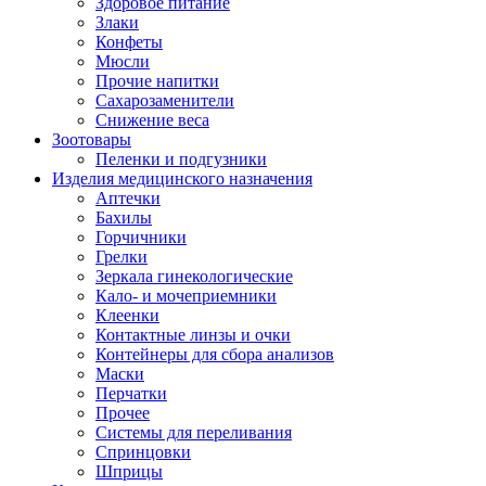
Здоровое питание
Злаки
Конфеты
Мюсли
Прочие напитки
Сахарозаменители
Снижение веса
Зоотовары
Пеленки и подгузники
Изделия медицинского назначения
Аптечки
Бахилы
Горчичники
Грелки
Зеркала гинекологические
Кало- и мочеприемники
Клеенки
Контактные линзы и очки
Контейнеры для сбора анализов
Маски
Перчатки
Прочее
Системы для переливания
Спринцовки
Шприцы