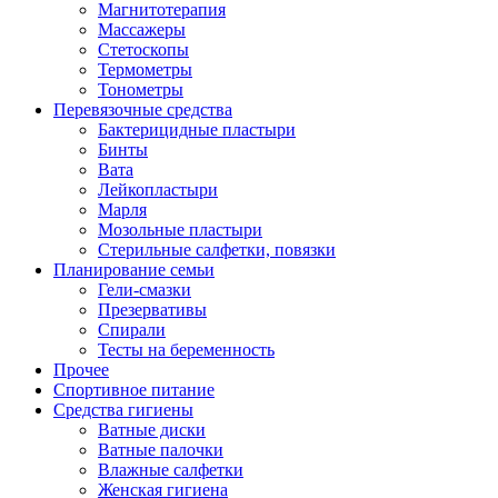
Магнитотерапия
Массажеры
Стетоскопы
Термометры
Тонометры
Перевязочные средства
Бактерицидные пластыри
Бинты
Вата
Лейкопластыри
Марля
Мозольные пластыри
Стерильные салфетки, повязки
Планирование семьи
Гели-смазки
Презервативы
Спирали
Тесты на беременность
Прочее
Спортивное питание
Средства гигиены
Ватные диски
Ватные палочки
Влажные салфетки
Женская гигиена