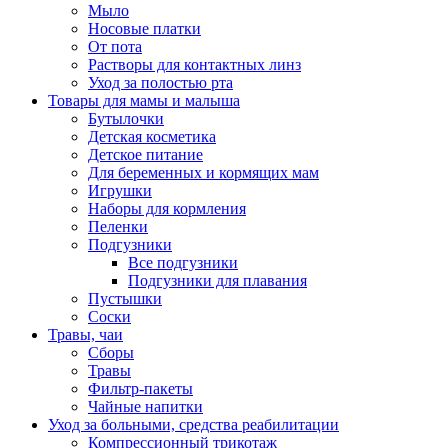
Мыло
Носовые платки
От пота
Растворы для контактных линз
Уход за полостью рта
Товары для мамы и малыша
Бутылочки
Детская косметика
Детское питание
Для беременных и кормящих мам
Игрушки
Наборы для кормления
Пеленки
Подгузники
Все подгузники
Подгузники для плавания
Пустышки
Соски
Травы, чаи
Сборы
Травы
Фильтр-пакеты
Чайные напитки
Уход за больными, средства реабилитации
Компрессионный трикотаж