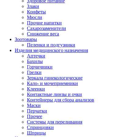
Здоровое питание
Злаки
Конфеты
Мюсли
Прочие напитки
Сахарозаменители
Снижение веса
Зоотовары
Пеленки и подгузники
Изделия медицинского назначения
Аптечки
Бахилы
Горчичники
Грелки
Зеркала гинекологические
Кало- и мочеприемники
Клеенки
Контактные линзы и очки
Контейнеры для сбора анализов
Маски
Перчатки
Прочее
Системы для переливания
Спринцовки
Шприцы