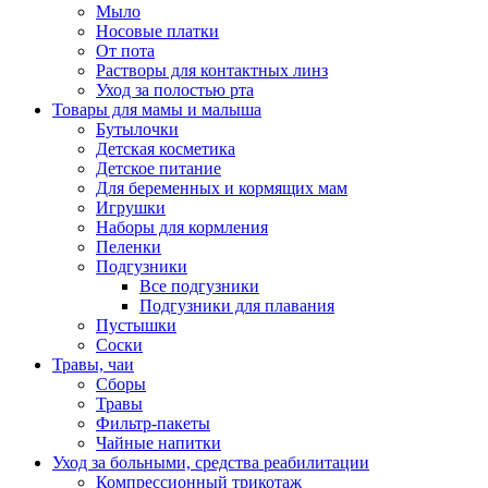
Мыло
Носовые платки
От пота
Растворы для контактных линз
Уход за полостью рта
Товары для мамы и малыша
Бутылочки
Детская косметика
Детское питание
Для беременных и кормящих мам
Игрушки
Наборы для кормления
Пеленки
Подгузники
Все подгузники
Подгузники для плавания
Пустышки
Соски
Травы, чаи
Сборы
Травы
Фильтр-пакеты
Чайные напитки
Уход за больными, средства реабилитации
Компрессионный трикотаж