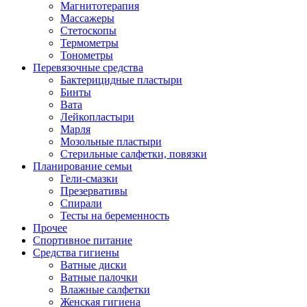
Магнитотерапия
Массажеры
Стетоскопы
Термометры
Тонометры
Перевязочные средства
Бактерицидные пластыри
Бинты
Вата
Лейкопластыри
Марля
Мозольные пластыри
Стерильные салфетки, повязки
Планирование семьи
Гели-смазки
Презервативы
Спирали
Тесты на беременность
Прочее
Спортивное питание
Средства гигиены
Ватные диски
Ватные палочки
Влажные салфетки
Женская гигиена