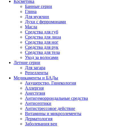
Косметика
Банные серии
Глина
Для мужчин
Духи с ферромонами
Масла
Средства для губ
Средства для лица
Средства для ног
Средства для рук
Средства для тела
Уход за волосами
Летние серии
Для загара
Репелленты
Медикаменты и БАДы
Акушерство. Гинекология
Аллергия
Анестезия
Антигеморроидальные средства
Антисептики
Антистрессовое действие
Витамины и микроэлементы
Дерматология
Заболевания вен