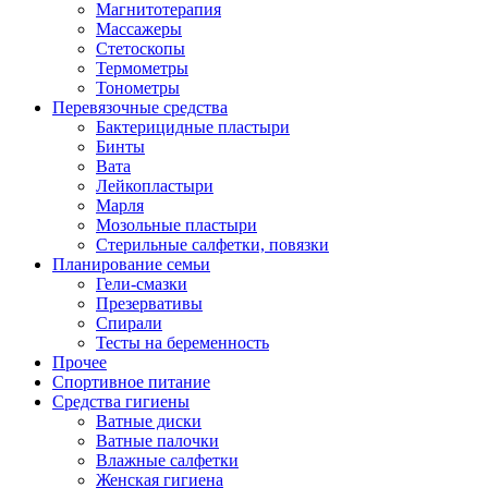
Магнитотерапия
Массажеры
Стетоскопы
Термометры
Тонометры
Перевязочные средства
Бактерицидные пластыри
Бинты
Вата
Лейкопластыри
Марля
Мозольные пластыри
Стерильные салфетки, повязки
Планирование семьи
Гели-смазки
Презервативы
Спирали
Тесты на беременность
Прочее
Спортивное питание
Средства гигиены
Ватные диски
Ватные палочки
Влажные салфетки
Женская гигиена