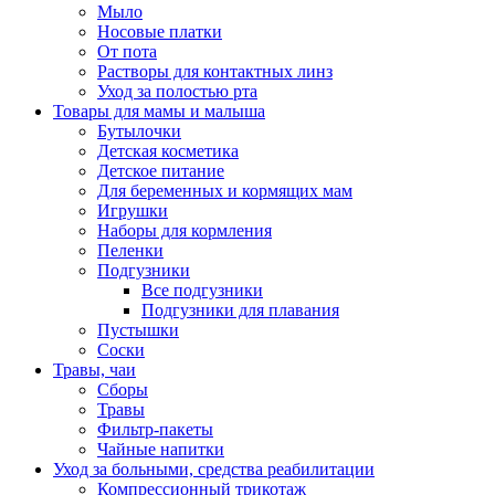
Мыло
Носовые платки
От пота
Растворы для контактных линз
Уход за полостью рта
Товары для мамы и малыша
Бутылочки
Детская косметика
Детское питание
Для беременных и кормящих мам
Игрушки
Наборы для кормления
Пеленки
Подгузники
Все подгузники
Подгузники для плавания
Пустышки
Соски
Травы, чаи
Сборы
Травы
Фильтр-пакеты
Чайные напитки
Уход за больными, средства реабилитации
Компрессионный трикотаж