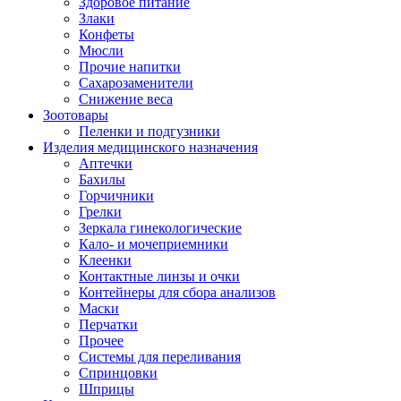
Здоровое питание
Злаки
Конфеты
Мюсли
Прочие напитки
Сахарозаменители
Снижение веса
Зоотовары
Пеленки и подгузники
Изделия медицинского назначения
Аптечки
Бахилы
Горчичники
Грелки
Зеркала гинекологические
Кало- и мочеприемники
Клеенки
Контактные линзы и очки
Контейнеры для сбора анализов
Маски
Перчатки
Прочее
Системы для переливания
Спринцовки
Шприцы