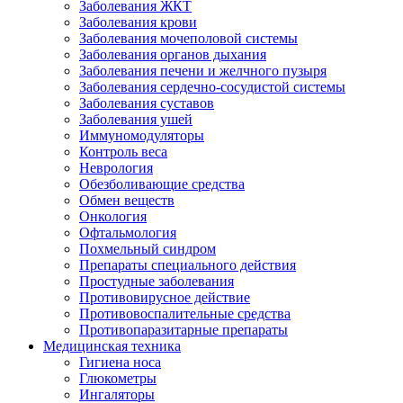
Заболевания ЖКТ
Заболевания крови
Заболевания мочеполовой системы
Заболевания органов дыхания
Заболевания печени и желчного пузыря
Заболевания сердечно-сосудистой системы
Заболевания суставов
Заболевания ушей
Иммуномодуляторы
Контроль веса
Неврология
Обезболивающие средства
Обмен веществ
Онкология
Офтальмология
Похмельный синдром
Препараты специального действия
Простудные заболевания
Противовирусное действие
Противовоспалительные средства
Противопаразитарные препараты
Медицинская техника
Гигиена носа
Глюкометры
Ингаляторы