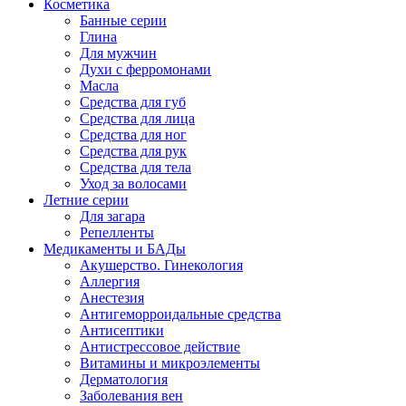
Косметика
Банные серии
Глина
Для мужчин
Духи с ферромонами
Масла
Средства для губ
Средства для лица
Средства для ног
Средства для рук
Средства для тела
Уход за волосами
Летние серии
Для загара
Репелленты
Медикаменты и БАДы
Акушерство. Гинекология
Аллергия
Анестезия
Антигеморроидальные средства
Антисептики
Антистрессовое действие
Витамины и микроэлементы
Дерматология
Заболевания вен