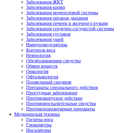
Заболевания ЖКТ
Заболевания крови
Заболевания мочеполовой системы
Заболевания органов дыхания
Заболевания печени и желчного пузыря
Заболевания сердечно-сосудистой системы
Заболевания суставов
Заболевания ушей
Иммуномодуляторы
Контроль веса
Неврология
Обезболивающие средства
Обмен веществ
Онкология
Офтальмология
Похмельный синдром
Препараты специального действия
Простудные заболевания
Противовирусное действие
Противовоспалительные средства
Противопаразитарные препараты
Медицинская техника
Гигиена носа
Глюкометры
Ингаляторы