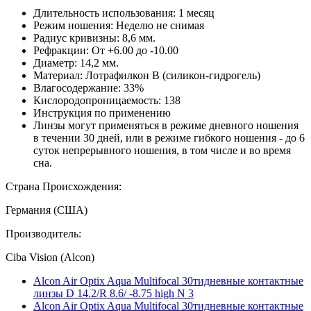
Длительность использования: 1 месяц
Режим ношения: Неделю не снимая
Радиус кривизны: 8,6 мм.
Рефракции: От +6.00 до -10.00
Диаметр: 14,2 мм.
Материал: Лотрафилкон В (силикон-гидрогель)
Влагосодержание: 33%
Кислородопроницаемость: 138
Инструкция по применению
Линзы могут применяться в режиме дневного ношения
в течении 30 дней, или в режиме гибкого ношения - до 6
суток непрерывного ношения, в том числе и во время
сна.
Страна Происхождения:
Германия (США)
Производитель:
Ciba Vision (Alcon)
Alcon Air Optix Aqua Multifocal 30тидневные контактные
линзы D 14.2/R 8.6/ -8.75 high N 3
Alcon Air Optix Aqua Multifocal 30тидневные контактные