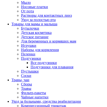
Мыло
Носовые платки
От пота
Растворы для контактных линз
Уход за полостью рта
Товары для мамы и малыша
Бутылочки
Детская косметика
Детское питание
Для беременных и кормящих мам
Игрушки
Наборы для кормления
Пеленки
Подгузники
Все подгузники
Подгузники для плавания
Пустышки
Соски
Травы, чаи
Сборы
Травы
Фильтр-пакеты
Чайные напитки
Уход за больными, средства реабилитации
Компрессионный трикотаж