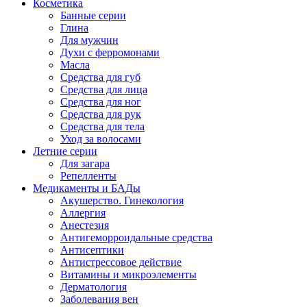
Косметика
Банные серии
Глина
Для мужчин
Духи с ферромонами
Масла
Средства для губ
Средства для лица
Средства для ног
Средства для рук
Средства для тела
Уход за волосами
Летние серии
Для загара
Репелленты
Медикаменты и БАДы
Акушерство. Гинекология
Аллергия
Анестезия
Антигеморроидальные средства
Антисептики
Антистрессовое действие
Витамины и микроэлементы
Дерматология
Заболевания вен