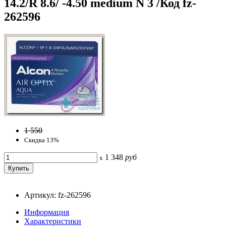
14.2/R 8.6/ -4.50 medium N 3 /Код fz-
262596
1 550
Скидка 13%
1 348
руб
x
Артикул: fz-262596
Информация
Характеристики