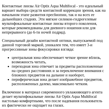
Контактные линзы Air Optix Aqua Multifocal - это идеальный
вариант выбора средств контактной коррекции зрения, как на
начальном этапе развития пресбиопии, так и на всех ее
дальнейших стадиях. Эти мягкие силикон-гидрогелевые
мультифокальные контактные линзы второго поколения,
которые рекомендованы для дневного ношения или для
непрерывного (до 6-ти ночей подряд).
Специальный дизайн контактной оптики, выпускаемой под
данной торговой маркой, уникален тем, что имеет 3-и
прогрессивные зоны фокусировки взгляда:
центральная зона обеспечивает четкое зрение вблизь,
возможность читать,
переходная зона отвечает за предметы расположенные
на средних расстояниях и за переключение внимания с
ближних предметов на дальние и наоборот,
периферическая зона делает изображе6ние предметов,
расположенных далеко, максимально четким.
Включение в материал современного увлажняющего агента
делает мультифокальные линзы Air Optix Aqua Multifocal
настолько комфортными, что после надевания пользователь
их фактически не ощущает на глазах.