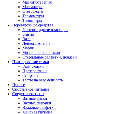
Магнитотерапия
Массажеры
Стетоскопы
Термометры
Тонометры
Перевязочные средства
Бактерицидные пластыри
Бинты
Вата
Лейкопластыри
Марля
Мозольные пластыри
Стерильные салфетки, повязки
Планирование семьи
Гели-смазки
Презервативы
Спирали
Тесты на беременность
Прочее
Спортивное питание
Средства гигиены
Ватные диски
Ватные палочки
Влажные салфетки
Женская гигиена