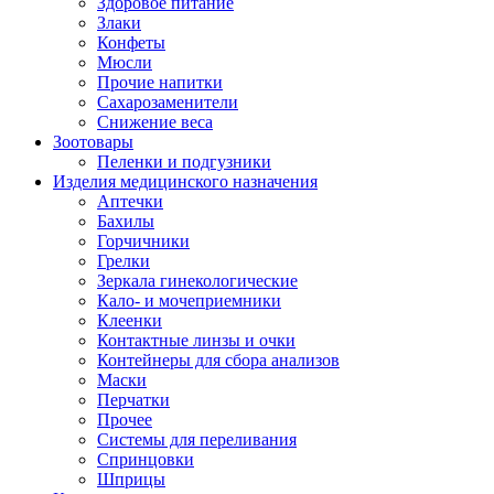
Здоровое питание
Злаки
Конфеты
Мюсли
Прочие напитки
Сахарозаменители
Снижение веса
Зоотовары
Пеленки и подгузники
Изделия медицинского назначения
Аптечки
Бахилы
Горчичники
Грелки
Зеркала гинекологические
Кало- и мочеприемники
Клеенки
Контактные линзы и очки
Контейнеры для сбора анализов
Маски
Перчатки
Прочее
Системы для переливания
Спринцовки
Шприцы