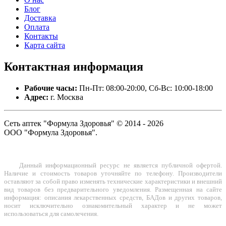
Блог
Доставка
Оплата
Контакты
Карта сайта
Контактная
информация
Рабочие часы:
Пн-Пт: 08:00-20:00, Сб-Вс: 10:00-18:00
Адрес:
г. Москва
Сеть аптек "Формула Здоровья" © 2014 - 2026
ООО "Формула Здоровья".
Данный информационный ресурс не является публичной офертой.
Наличие и стоимость товаров уточняйте по телефону. Производители
оставляют за собой право изменять технические характеристики и внешний
вид товаров без предварительного уведомления. Размещенная на сайте
информация: описания лекарственных средств, БАДов и других товаров,
носит исключительно ознакомительный характер и не может
использоваться для самолечения.