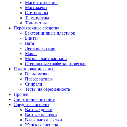
Магнитотерапия
Массажеры
Стетоскопы
Термометры
Тонометры
Перевязочные средства
Бактерицидные пластыри
Бинты
Вата
Лейкопластыри
Марля
Мозольные пластыри
Стерильные салфетки, повязки
Планирование семьи
Гели-смазки
Презервативы
Спирали
Тесты на беременность
Прочее
Спортивное питание
Средства гигиены
Ватные диски
Ватные палочки
Влажные салфетки
Женская гигиена