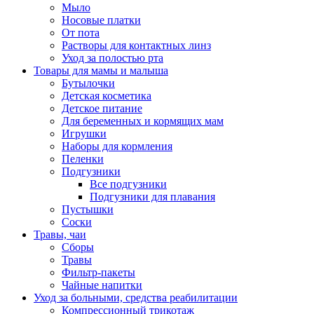
Мыло
Носовые платки
От пота
Растворы для контактных линз
Уход за полостью рта
Товары для мамы и малыша
Бутылочки
Детская косметика
Детское питание
Для беременных и кормящих мам
Игрушки
Наборы для кормления
Пеленки
Подгузники
Все подгузники
Подгузники для плавания
Пустышки
Соски
Травы, чаи
Сборы
Травы
Фильтр-пакеты
Чайные напитки
Уход за больными, средства реабилитации
Компрессионный трикотаж