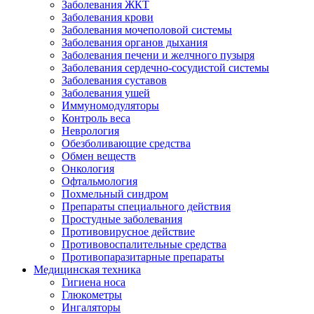
Заболевания ЖКТ
Заболевания крови
Заболевания мочеполовой системы
Заболевания органов дыхания
Заболевания печени и желчного пузыря
Заболевания сердечно-сосудистой системы
Заболевания суставов
Заболевания ушей
Иммуномодуляторы
Контроль веса
Неврология
Обезболивающие средства
Обмен веществ
Онкология
Офтальмология
Похмельный синдром
Препараты специального действия
Простудные заболевания
Противовирусное действие
Противовоспалительные средства
Противопаразитарные препараты
Медицинская техника
Гигиена носа
Глюкометры
Ингаляторы