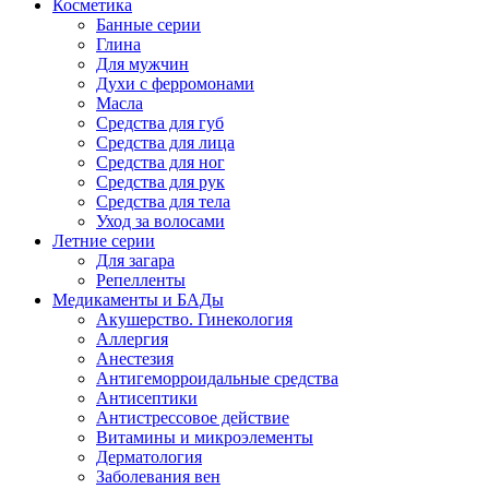
Косметика
Банные серии
Глина
Для мужчин
Духи с ферромонами
Масла
Средства для губ
Средства для лица
Средства для ног
Средства для рук
Средства для тела
Уход за волосами
Летние серии
Для загара
Репелленты
Медикаменты и БАДы
Акушерство. Гинекология
Аллергия
Анестезия
Антигеморроидальные средства
Антисептики
Антистрессовое действие
Витамины и микроэлементы
Дерматология
Заболевания вен