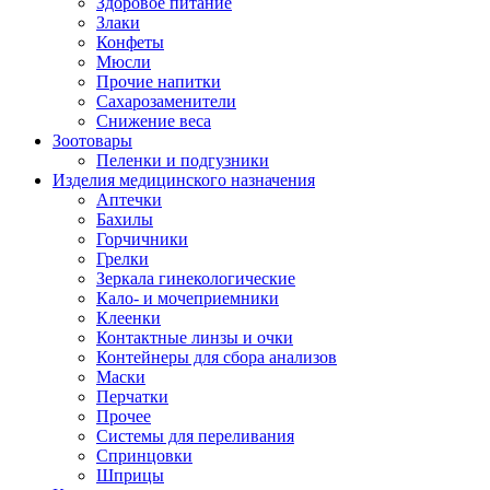
Здоровое питание
Злаки
Конфеты
Мюсли
Прочие напитки
Сахарозаменители
Снижение веса
Зоотовары
Пеленки и подгузники
Изделия медицинского назначения
Аптечки
Бахилы
Горчичники
Грелки
Зеркала гинекологические
Кало- и мочеприемники
Клеенки
Контактные линзы и очки
Контейнеры для сбора анализов
Маски
Перчатки
Прочее
Системы для переливания
Спринцовки
Шприцы