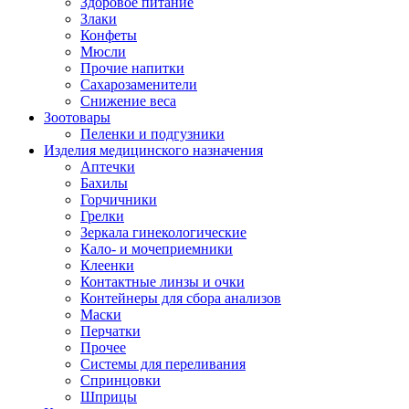
Здоровое питание
Злаки
Конфеты
Мюсли
Прочие напитки
Сахарозаменители
Снижение веса
Зоотовары
Пеленки и подгузники
Изделия медицинского назначения
Аптечки
Бахилы
Горчичники
Грелки
Зеркала гинекологические
Кало- и мочеприемники
Клеенки
Контактные линзы и очки
Контейнеры для сбора анализов
Маски
Перчатки
Прочее
Системы для переливания
Спринцовки
Шприцы