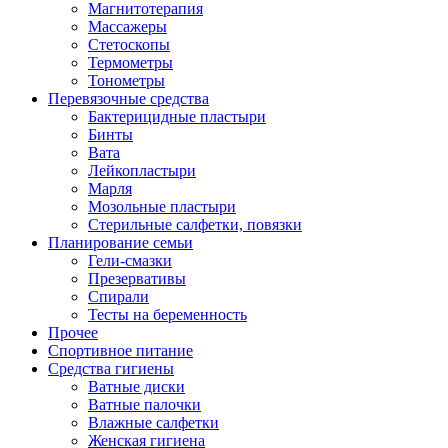
Магнитотерапия
Массажеры
Стетоскопы
Термометры
Тонометры
Перевязочные средства
Бактерицидные пластыри
Бинты
Вата
Лейкопластыри
Марля
Мозольные пластыри
Стерильные салфетки, повязки
Планирование семьи
Гели-смазки
Презервативы
Спирали
Тесты на беременность
Прочее
Спортивное питание
Средства гигиены
Ватные диски
Ватные палочки
Влажные салфетки
Женская гигиена