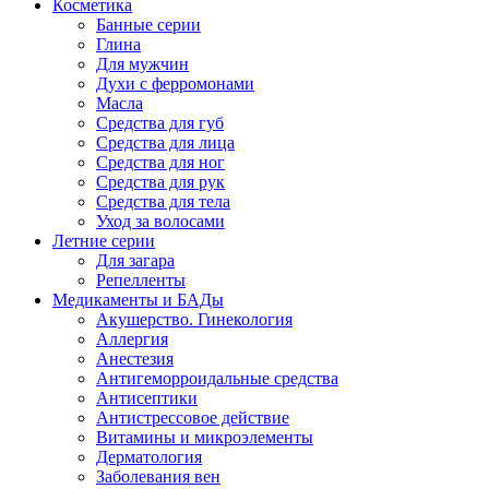
Косметика
Банные серии
Глина
Для мужчин
Духи с ферромонами
Масла
Средства для губ
Средства для лица
Средства для ног
Средства для рук
Средства для тела
Уход за волосами
Летние серии
Для загара
Репелленты
Медикаменты и БАДы
Акушерство. Гинекология
Аллергия
Анестезия
Антигеморроидальные средства
Антисептики
Антистрессовое действие
Витамины и микроэлементы
Дерматология
Заболевания вен