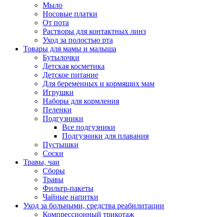
Мыло
Носовые платки
От пота
Растворы для контактных линз
Уход за полостью рта
Товары для мамы и малыша
Бутылочки
Детская косметика
Детское питание
Для беременных и кормящих мам
Игрушки
Наборы для кормления
Пеленки
Подгузники
Все подгузники
Подгузники для плавания
Пустышки
Соски
Травы, чаи
Сборы
Травы
Фильтр-пакеты
Чайные напитки
Уход за больными, средства реабилитации
Компрессионный трикотаж