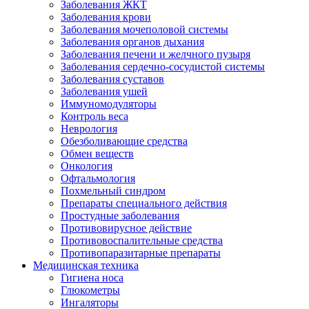
Заболевания ЖКТ
Заболевания крови
Заболевания мочеполовой системы
Заболевания органов дыхания
Заболевания печени и желчного пузыря
Заболевания сердечно-сосудистой системы
Заболевания суставов
Заболевания ушей
Иммуномодуляторы
Контроль веса
Неврология
Обезболивающие средства
Обмен веществ
Онкология
Офтальмология
Похмельный синдром
Препараты специального действия
Простудные заболевания
Противовирусное действие
Противовоспалительные средства
Противопаразитарные препараты
Медицинская техника
Гигиена носа
Глюкометры
Ингаляторы