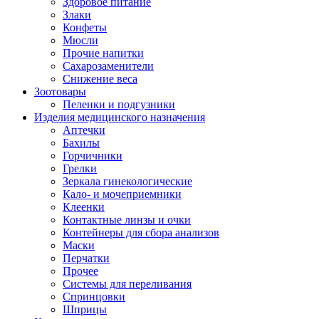
Здоровое питание
Злаки
Конфеты
Мюсли
Прочие напитки
Сахарозаменители
Снижение веса
Зоотовары
Пеленки и подгузники
Изделия медицинского назначения
Аптечки
Бахилы
Горчичники
Грелки
Зеркала гинекологические
Кало- и мочеприемники
Клеенки
Контактные линзы и очки
Контейнеры для сбора анализов
Маски
Перчатки
Прочее
Системы для переливания
Спринцовки
Шприцы