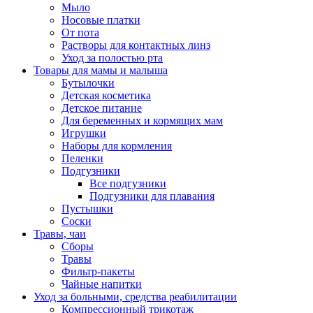
Мыло
Носовые платки
От пота
Растворы для контактных линз
Уход за полостью рта
Товары для мамы и малыша
Бутылочки
Детская косметика
Детское питание
Для беременных и кормящих мам
Игрушки
Наборы для кормления
Пеленки
Подгузники
Все подгузники
Подгузники для плавания
Пустышки
Соски
Травы, чаи
Сборы
Травы
Фильтр-пакеты
Чайные напитки
Уход за больными, средства реабилитации
Компрессионный трикотаж