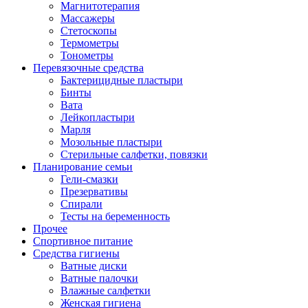
Магнитотерапия
Массажеры
Стетоскопы
Термометры
Тонометры
Перевязочные средства
Бактерицидные пластыри
Бинты
Вата
Лейкопластыри
Марля
Мозольные пластыри
Стерильные салфетки, повязки
Планирование семьи
Гели-смазки
Презервативы
Спирали
Тесты на беременность
Прочее
Спортивное питание
Средства гигиены
Ватные диски
Ватные палочки
Влажные салфетки
Женская гигиена