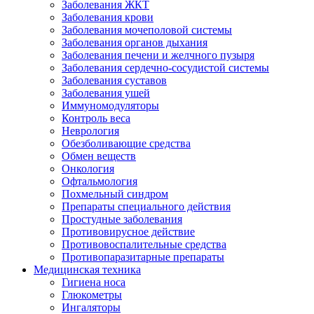
Заболевания ЖКТ
Заболевания крови
Заболевания мочеполовой системы
Заболевания органов дыхания
Заболевания печени и желчного пузыря
Заболевания сердечно-сосудистой системы
Заболевания суставов
Заболевания ушей
Иммуномодуляторы
Контроль веса
Неврология
Обезболивающие средства
Обмен веществ
Онкология
Офтальмология
Похмельный синдром
Препараты специального действия
Простудные заболевания
Противовирусное действие
Противовоспалительные средства
Противопаразитарные препараты
Медицинская техника
Гигиена носа
Глюкометры
Ингаляторы