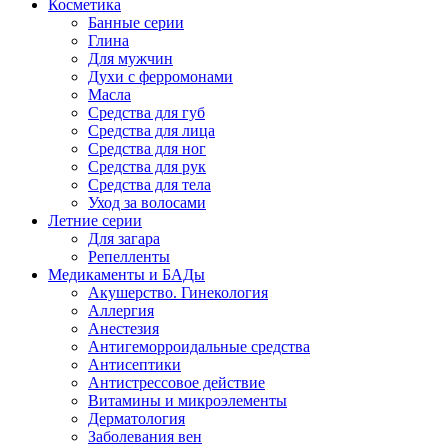
Косметика
Банные серии
Глина
Для мужчин
Духи с ферромонами
Масла
Средства для губ
Средства для лица
Средства для ног
Средства для рук
Средства для тела
Уход за волосами
Летние серии
Для загара
Репелленты
Медикаменты и БАДы
Акушерство. Гинекология
Аллергия
Анестезия
Антигеморроидальные средства
Антисептики
Антистрессовое действие
Витамины и микроэлементы
Дерматология
Заболевания вен