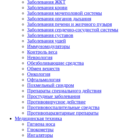
Заболевания ЖКТ
Заболевания крови
Заболевания мочеполовой системы
Заболевания органов дыхания
Заболевания печени и желчного пузыря
Заболевания сердечно-сосудистой системы
Заболевания суставов
Заболевания ушей
Иммуномодуляторы
Контроль веса
Неврология
Обезболивающие средства
Обмен веществ
Онкология
Офтальмология
Похмельный синдром
Препараты специального действия
Простудные заболевания
Противовирусное действие
Противовоспалительные средства
Противопаразитарные препараты
Медицинская техника
Гигиена носа
Глюкометры
Ингаляторы