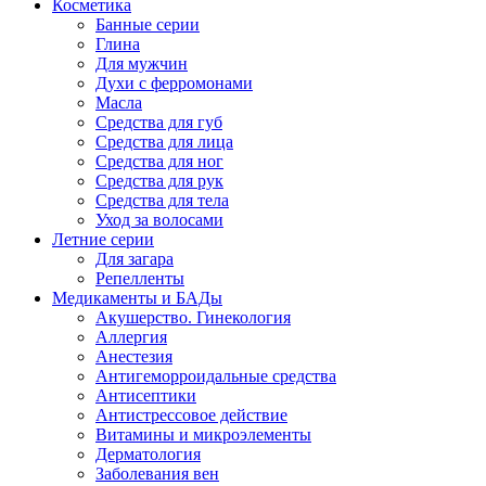
Косметика
Банные серии
Глина
Для мужчин
Духи с ферромонами
Масла
Средства для губ
Средства для лица
Средства для ног
Средства для рук
Средства для тела
Уход за волосами
Летние серии
Для загара
Репелленты
Медикаменты и БАДы
Акушерство. Гинекология
Аллергия
Анестезия
Антигеморроидальные средства
Антисептики
Антистрессовое действие
Витамины и микроэлементы
Дерматология
Заболевания вен