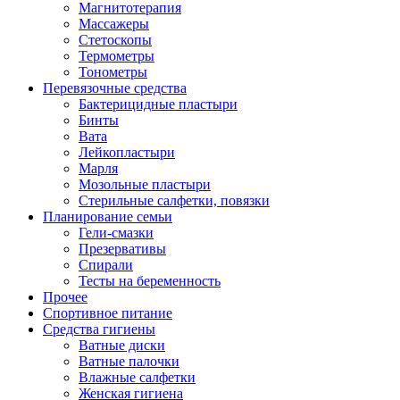
Магнитотерапия
Массажеры
Стетоскопы
Термометры
Тонометры
Перевязочные средства
Бактерицидные пластыри
Бинты
Вата
Лейкопластыри
Марля
Мозольные пластыри
Стерильные салфетки, повязки
Планирование семьи
Гели-смазки
Презервативы
Спирали
Тесты на беременность
Прочее
Спортивное питание
Средства гигиены
Ватные диски
Ватные палочки
Влажные салфетки
Женская гигиена