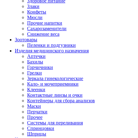
Здоровое питание
Злаки
Конфеты
Мюсли
Прочие напитки
Сахарозаменители
Снижение веса
Зоотовары
Пеленки и подгузники
Изделия медицинского назначения
Аптечки
Бахилы
Горчичники
Грелки
Зеркала гинекологические
Кало- и мочеприемники
Клеенки
Контактные линзы и очки
Контейнеры для сбора анализов
Маски
Перчатки
Прочее
Системы для переливания
Спринцовки
Шприцы