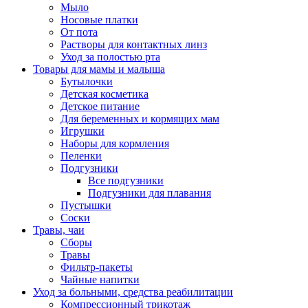
Мыло
Носовые платки
От пота
Растворы для контактных линз
Уход за полостью рта
Товары для мамы и малыша
Бутылочки
Детская косметика
Детское питание
Для беременных и кормящих мам
Игрушки
Наборы для кормления
Пеленки
Подгузники
Все подгузники
Подгузники для плавания
Пустышки
Соски
Травы, чаи
Сборы
Травы
Фильтр-пакеты
Чайные напитки
Уход за больными, средства реабилитации
Компрессионный трикотаж