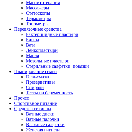
Магнитотерапия
Массажеры
Стетоскопы
Термометры
Тонометры
Перевязочные средства
Бактерицидные пластыри
Бинты
Вата
Лейкопластыри
Марля
Мозольные пластыри
Стерильные салфетки, повязки
Планирование семьи
Гели-смазки
Презервативы
Спирали
Тесты на беременность
Прочее
Спортивное питание
Средства гигиены
Ватные диски
Ватные палочки
Влажные салфетки
Женская гигиена