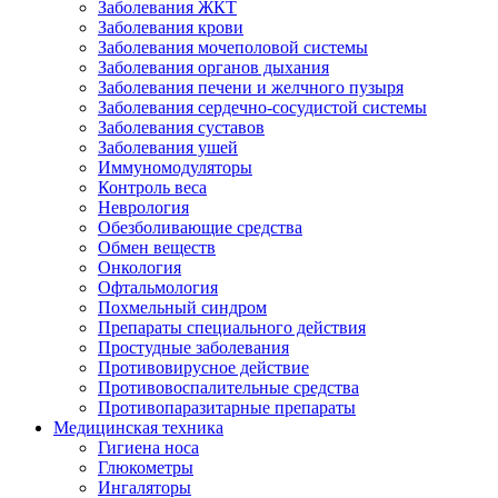
Заболевания ЖКТ
Заболевания крови
Заболевания мочеполовой системы
Заболевания органов дыхания
Заболевания печени и желчного пузыря
Заболевания сердечно-сосудистой системы
Заболевания суставов
Заболевания ушей
Иммуномодуляторы
Контроль веса
Неврология
Обезболивающие средства
Обмен веществ
Онкология
Офтальмология
Похмельный синдром
Препараты специального действия
Простудные заболевания
Противовирусное действие
Противовоспалительные средства
Противопаразитарные препараты
Медицинская техника
Гигиена носа
Глюкометры
Ингаляторы