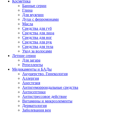
Косметика
Банные серии
Глина
Для мужчин
Духи с ферромонами
Масла
Средства для губ
Средства для лица
Средства для ног
Средства для рук
Средства для тела
Уход за волосами
Летние серии
Для загара
Репелленты
Медикаменты и БАДы
Акушерство. Гинекология
Аллергия
Анестезия
Антигеморроидальные средства
Антисептики
Антистрессовое действие
Витамины и микроэлементы
Дерматология
Заболевания вен