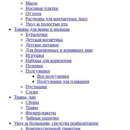
Мыло
Носовые платки
От пота
Растворы для контактных линз
Уход за полостью рта
Товары для мамы и малыша
Бутылочки
Детская косметика
Детское питание
Для беременных и кормящих мам
Игрушки
Наборы для кормления
Пеленки
Подгузники
Все подгузники
Подгузники для плавания
Пустышки
Соски
Травы, чаи
Сборы
Травы
Фильтр-пакеты
Чайные напитки
Уход за больными, средства реабилитации
Компрессионный трикотаж