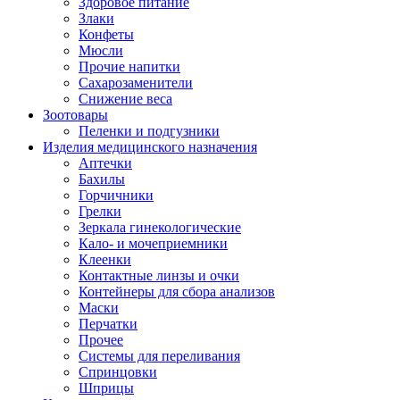
Здоровое питание
Злаки
Конфеты
Мюсли
Прочие напитки
Сахарозаменители
Снижение веса
Зоотовары
Пеленки и подгузники
Изделия медицинского назначения
Аптечки
Бахилы
Горчичники
Грелки
Зеркала гинекологические
Кало- и мочеприемники
Клеенки
Контактные линзы и очки
Контейнеры для сбора анализов
Маски
Перчатки
Прочее
Системы для переливания
Спринцовки
Шприцы